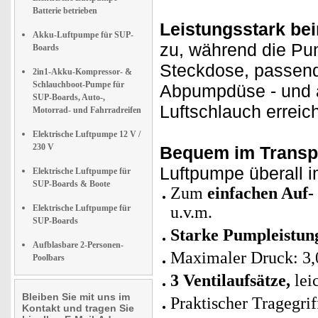
Batterie betrieben
Leistungsstark be
Akku-Luftpumpe für SUP-
zu, während die Pum
Boards
Steckdose, passende
2in1-Akku-Kompressor- &
Schlauchboot-Pumpe für
Abpumpdüse - und a
SUP-Boards, Auto-,
Luftschlauch erreic
Motorrad- und Fahrradreifen
Elektrische Luftpumpe 12 V /
230 V
Bequem im Transp
Luftpumpe überall i
Elektrische Luftpumpe für
SUP-Boards & Boote
Zum
einfachen Auf
Elektrische Luftpumpe für
u.v.m.
SUP-Boards
Starke Pumpleistun
Aufblasbare 2-Personen-
Maximaler Druck: 3,
Poolbars
3 Ventilaufsätze,
lei
Bleiben Sie mit uns im
Praktischer Tragegrif
Kontakt und tragen Sie