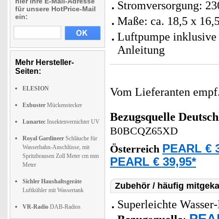
hier Ihre E-Mail-Adresse
Stromversorgung: 230
für unsere HotPrice-Mail
ein:
Maße: ca. 18,5 x 16,
Luftpumpe inklusive 
Anleitung
Mehr Hersteller-
Seiten:
ELESION
Vom Lieferanten emp
Exbuster
Mückenstecker
Bezugsquelle
Deutsch
Lunartec
Insektenvernichter UV
B0BCQZ65XD
Royal Gardineer
Schläuche für
PEARL € 3
Österreich
Wasserhahn-Anschlüsse, mit
Spritzbrausen Zoll Meter cm mm
PEARL € 39,95*
Meter
Sichler Haushaltsgeräte
Zubehör / häufig mitgeka
Luftkühler mit Wassertank
Superleichte Wasser-
VR-Radio
DAB-Radios
PEAR