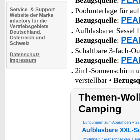
Bezugsquelle
:
Poolunterlage für au
Service- & Support-
Website der Marke
PEAR
Bezugsquelle
:
infactory für die
Vertriebsgebiete
Aufblasbarer Sessel 
Deutschland,
Österreich und
PEAR
Bezugsquelle
:
Schweiz
Schaltbare 3-fach-Out
Datenschutz
PEAR
Bezugsquelle
:
Impressum
2in1-Sonnenschirm u
verstellbar •
Bezugsq
Themen-Wolk
Camping
•
Luftpumpen zum Abpumpen
22
Aufblasbare XXL-
Luftpumpe für Planschbecken, Camp