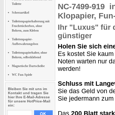
Toilette
NC-7499-919
i
Scherzartikel
Klopapier, Fun-
Toilettenpapierhalterung mit
Ihr "Luxus" für d
Feuchttücherbox, ohne
Bohren, zum Kleben
günstiger
Toilettenpapier-
Aufbewahrungsbox
Holen Sie sich ei
Es kostet Sie kaum
Toilettenpapierhalter, ohne
Bohren, selbstklebend
Noten warten nur dar
Magnetische Dartscheibe
werden!
WC Fun-Spiele
Schluss mit Lange
Bleiben Sie mit uns im
Sie das Geld von d
Kontakt und tragen Sie
Sie jedermann zu
hier Ihre E-Mail-Adresse
für unsere HotPrice-Mail
ein:
Das
200 Blatt star