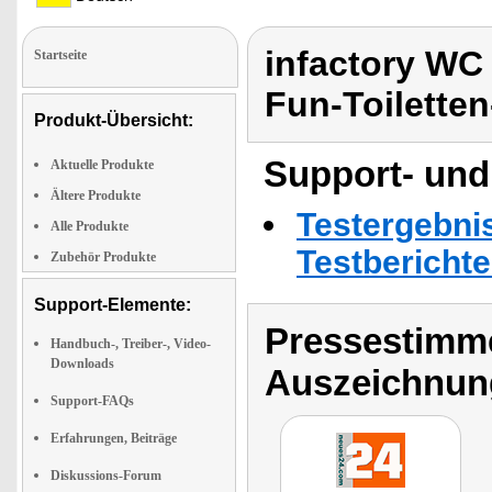
infactory WC 
Startseite
Fun-Toiletten
Produkt-Übersicht:
Support- und
Aktuelle Produkte
Ältere Produkte
Testergebni
Alle Produkte
Testbericht
Zubehör Produkte
Support-Elemente:
Pressestimme
Handbuch-, Treiber-, Video-
Downloads
Auszeichnun
Support-FAQs
Erfahrungen, Beiträge
Diskussions-Forum