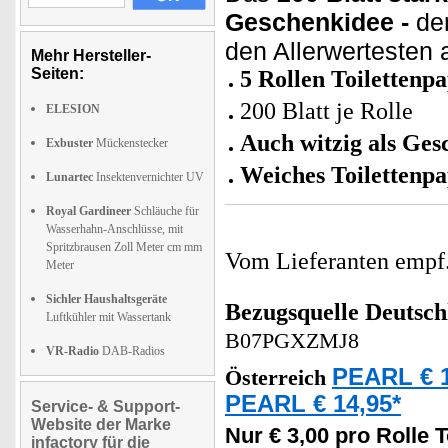
Geschenkidee -
den
den Allerwertesten
Mehr Hersteller-
Seiten:
5 Rollen Toilettenpa
200 Blatt je Rolle
ELESION
Auch witzig als Ges
Exbuster
Mückenstecker
Weiches Toilettenpa
Lunartec
Insektenvernichter UV
Royal Gardineer
Schläuche für
Wasserhahn-Anschlüsse, mit
Spritzbrausen Zoll Meter cm mm
Vom Lieferanten emp
Meter
Sichler Haushaltsgeräte
Bezugsquelle
Deutsch
Luftkühler mit Wassertank
B07PGXZMJ8
VR-Radio
DAB-Radios
PEARL € 1
Österreich
PEARL € 14,95*
Service- & Support-
Website der Marke
Nur € 3,00 pro Rolle T
infactory für die