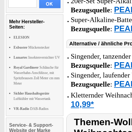
20er-Set Super-Alkal
PEAR
Bezugsquelle
:
Super-Alkaline-Batt
Mehr Hersteller-
PEAR
Seiten:
Bezugsquelle
:
ELESION
Alternative / ähnliche Pr
Exbuster
Mückenstecker
Singender, tanzende
Lunartec
Insektenvernichter UV
PEAR
Bezugsquelle
:
Royal Gardineer
Schläuche für
Wasserhahn-Anschlüsse, mit
Singender, laufende
Spritzbrausen Zoll Meter cm mm
PEAR
Bezugsquelle
:
Meter
Sichler Haushaltsgeräte
Kletternder Weihnac
Luftkühler mit Wassertank
10,99*
VR-Radio
DAB-Radios
Themen-Wolk
Service- & Support-
Website der Marke