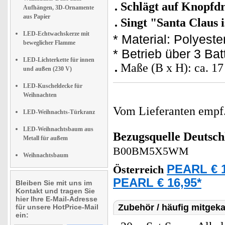
Schlägt auf Knopfd
Aufhängen, 3D-Ornamente
aus Papier
Singt "Santa Claus 
LED-Echtwachskerze mit
* Material: Polyeste
beweglicher Flamme
* Betrieb über 3 Bat
LED-Lichterkette für innen
Maße (B x H): ca. 17
und außen (230 V)
LED-Kuscheldecke für
Weihnachten
Vom Lieferanten emp
LED-Weihnachts-Türkranz
LED-Weihnachtsbaum aus
Bezugsquelle
Deutsch
Metall für außem
B00BM5X5WM
Weihnachtsbaum
PEARL € 1
Österreich
PEARL € 16,95*
Bleiben Sie mit uns im
Kontakt und tragen Sie
hier Ihre E-Mail-Adresse
Zubehör / häufig mitgeka
für unsere HotPrice-Mail
ein: