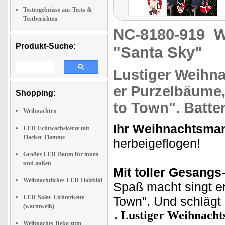
Testergebnisse aus Tests &
Testberichten
NC-8180-919
W
Produkt-Suche:
"Santa Sky"
Lustiger Weihn
er
Purzelbäume
Shopping:
to Town".
Batter
Weihnachten
Ihr Weihnachtsman
LED-Echtwachskerze mit
Flacker-Flamme
herbeigeflogen!
Großer LED-Baum für innen
und außen
Mit toller Gesangs
Weihnachtliches LED-Holzbild
Spaß macht singt e
LED-Solar-Lichterkette
Town". Und schlägt
(warmweiß)
Lustiger Weihnacht
Weihnachts-Deko zum