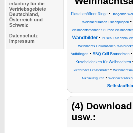
Weihnachtsa
infactory für die
Vertriebsgebiete
•
Flaschenöffner-Ringe
Deutschland,
Hängende Wei
Österreich und
•
Weihnachtsmann-Plüschpuppen
Schweiz
Weihnachtsmänner für Frohe Weihnachten
Datenschutz
Wandbilder
•
Plüsch-Fallschirm-W
Impressum
Weihnachts-Dekorationen, Winterdeko
•
BBQ Grill Brandeisen
Aufhängen
Kuscheldecken für Weihnachten
•
kletternder Fensterbilder
Weihnachtsm
•
Nikolausfiguren
Weihnachtsdekor
Selbstaufbl
(4) Download
usw.: