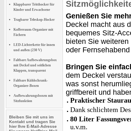
Sitzmöglichkeit
Klappbarer Tritthocker für
Kinder und Erwachsene
Genießen Sie mehr
Tragbarer Teleskop-Hocker
Deckel macht aus d
Kofferraum-Organizer mit
bequemes Sitz-Acce
Fächern
bieten Sie weiteren
LED-Lichterkette für innen
oder Fernsehabend 
und außen (230 V)
Faltbare Aufbewahrungsbox
Bringen Sie einfac
mit Deckel und seitlichen
Klappen, transparent
dem Deckel verstaue
Faltbare Kühlschrank-
was sonst herumlieg
Organizer-Boxen
griffbereit und habe
Aufbewahrungsboxen mit
Praktischer Staura
Sitzfunktion
Dank schlichtem Desi
Bleiben Sie mit uns im
80 Liter Fassungsv
Kontakt und tragen Sie
u.v.m.
hier Ihre E-Mail-Adresse