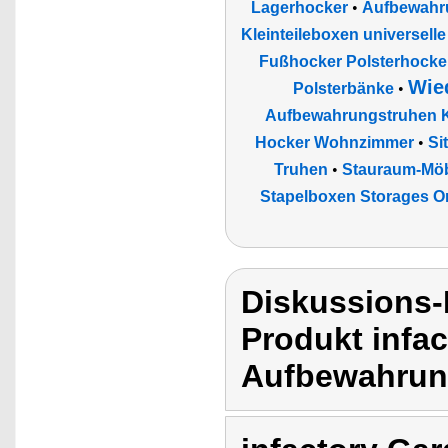
Lagerhocker
•
Aufbewahr
Kleinteileboxen universel
Fußhocker Polsterhocker
Wie
Polsterbänke
•
Aufbewahrungstruhen 
Hocker Wohnzimmer
•
Si
Truhen
•
Stauraum-Mö
Stapelboxen Storages O
Diskussions-
Produkt infa
Aufbewahrun