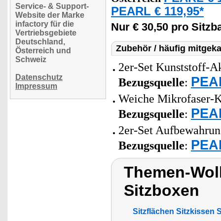
Service- & Support-
PEARL € 119,95*
Website der Marke
infactory für die
Nur € 30,50 pro Sitzb
Vertriebsgebiete
Deutschland,
Zubehör / häufig mitgeka
Österreich und
Schweiz
2er-Set Kunststoff-Ak
Datenschutz
PEAR
Bezugsquelle
:
Impressum
Weiche Mikrofaser-K
PEAR
Bezugsquelle
:
2er-Set Aufbewahrung
PEAR
Bezugsquelle
:
Themen-Wolk
Sitzboxen
Sitzflächen Sitzkisse