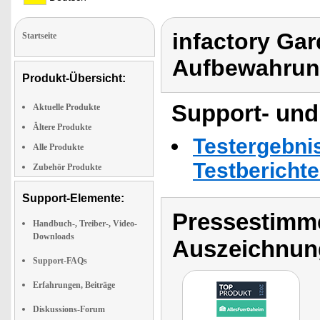
infactory Ga
Startseite
Aufbewahru
Produkt-Übersicht:
Support- und
Aktuelle Produkte
Ältere Produkte
Testergebni
Alle Produkte
Testbericht
Zubehör Produkte
Support-Elemente:
Pressestimme
Handbuch-, Treiber-, Video-
Downloads
Auszeichnun
Support-FAQs
Erfahrungen, Beiträge
Diskussions-Forum