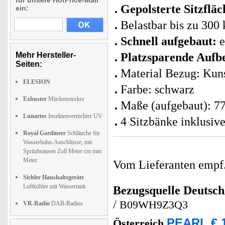
für unsere HotPrice-Mail
Gepolsterte Sitzfläc
ein:
Belastbar bis zu 300 
Schnell aufgebaut:
e
Mehr Hersteller-
Platzsparende Aufb
Seiten:
Material Bezug: Kuns
ELESION
Farbe: schwarz
Exbuster
Mückenstecker
Maße (aufgebaut): 77
Lunartec
Insektenvernichter UV
4 Sitzbänke inklusiv
Royal Gardineer
Schläuche für
Wasserhahn-Anschlüsse, mit
Spritzbrausen Zoll Meter cm mm
Meter
Vom Lieferanten emp
Sichler Haushaltsgeräte
Luftkühler mit Wassertank
Bezugsquelle
Deutsch
/
B09WH9Z3Q3
VR-Radio
DAB-Radios
PEARL € 1
Österreich