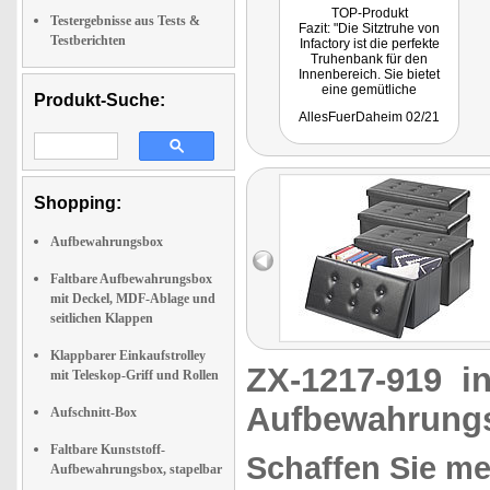
TOP-Produkt
Testergebnisse aus Tests &
Fazit: "Die Sitztruhe von
Testberichten
Infactory ist die perfekte
Truhenbank für den
Innenbereich. Sie bietet
eine gemütliche
Produkt-Suche:
Sitzgelegenheit und hat
AllesFuerDaheim 02/21
gleichzeitig genug Platz um
Alltagsgegenstände darin
aufzubewahren. Einfach
ausklappen und den Deckel
darauf geben und schon ist
die Truhe aufgebaut. Durch
Shopping:
die unterschiedlichen
Farben findet jeder die
Aufbewahrungsbox
passende Truhenbank für
sein Zuhause."
Faltbare Aufbewahrungsbox
mit Deckel, MDF-Ablage und
seitlichen Klappen
Klappbarer Einkaufstrolley
ZX-1217-919
i
mit Teleskop-Griff und Rollen
Aufbewahrung
Aufschnitt-Box
Faltbare Kunststoff-
Schaffen Sie me
Aufbewahrungsbox, stapelbar