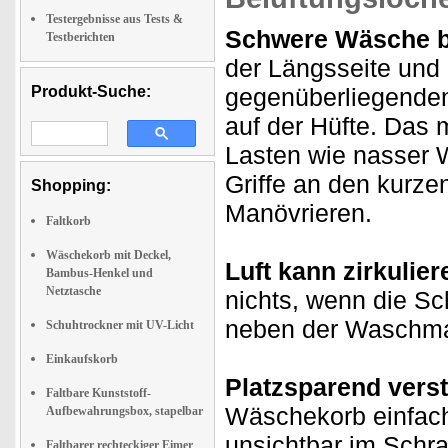
Testergebnisse aus Tests &
Schwere Wäsche b
Testberichten
der Längsseite und 
Produkt-Suche:
gegenüberliegenden
auf der Hüfte. Das
Lasten wie nasser 
Griffe an den kurze
Shopping:
Manövrieren.
Faltkorb
Wäschekorb mit Deckel,
Luft kann zirkulie
Bambus-Henkel und
Netztasche
nichts, wenn die S
neben der Waschmas
Schuhtrockner mit UV-Licht
Einkaufskorb
Platzsparend vers
Faltbare Kunststoff-
Wäschekorb einfac
Aufbewahrungsbox, stapelbar
unsichtbar im Schra
Faltbarer rechteckiger Eimer