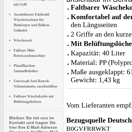
mit Griff
Faltbarer Wäscheko
Ausziehbarer Edelstahl-
Komfortabel auf de
Wäschetrockner für
den Längsseiten
Heizkörper und Balkon-
Geländer
2 Griffe an den kurz
Wäschesack
Mit Belüftungslöche
Faltbare Mini-
Kapazität: 40 Liter
Reisewaschmaschine
Material: PP (Polypr
Pfandflaschen
Maße ausgeklappt: 61
Sammelbehälter
Gewicht: 1,43 kg
Universale Anti-Rutsch-
Schmutzmatte, zuschneidbar
Faltbare Wäschekorbe mit
Belüftungslöchern
Vom Lieferanten emp
Bleiben Sie mit uns im
Bezugsquelle
Deutsch
Kontakt und tragen Sie
hier Ihre E-Mail-Adresse
B0GVFRRWKT