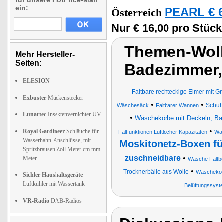
für unsere HotPrice-Mail
ein:
PEARL € 6
Österreich
Nur € 16,00 pro Stück
Themen-Wolk
Mehr Hersteller-
Seiten:
Badezimmer,
ELESION
Faltbare rechteckige Eimer mit Gri
Exbuster
Mückenstecker
•
•
Schuh
Wäschesäck
Faltbarer Wannen
Lunartec
Insektenvernichter UV
•
Wäschekörbe mit Deckeln, B
•
Royal Gardineer
Schläuche für
Faltfunktionen Luftlöcher Kapazitäten
Was
Wasserhahn-Anschlüsse, mit
Moskitonetz-Boxen f
Spritzbrausen Zoll Meter cm mm
zuschneidbare
•
Meter
Wäsche Faltb
•
Trocknerbälle aus Wolle
Wäschekör
Sichler Haushaltsgeräte
Luftkühler mit Wassertank
Belüftungssys
VR-Radio
DAB-Radios