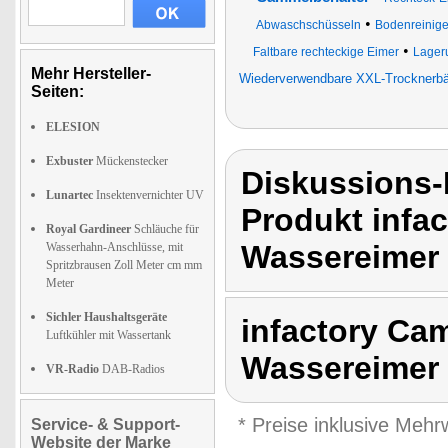
•
Abwaschschüsseln
Bodenreinige
•
Faltbare rechteckige Eimer
Lager
Mehr Hersteller-
Wiederverwendbare XXL-Trocknerbäl
Seiten:
ELESION
Exbuster
Mückenstecker
Diskussions-
Lunartec
Insektenvernichter UV
Produkt infa
Royal Gardineer
Schläuche für
Wassereimer 
Wasserhahn-Anschlüsse, mit
Spritzbrausen Zoll Meter cm mm
Meter
Sichler Haushaltsgeräte
infactory Ca
Luftkühler mit Wassertank
Wassereimer
VR-Radio
DAB-Radios
* Preise inklusive Meh
Service- & Support-
Website der Marke