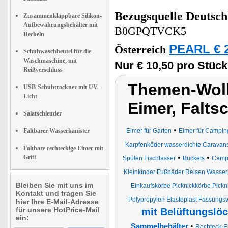
Bezugsquelle
Deutsch
Zusammenklappbare Silikon-
Aufbewahrungsbehälter mit
B0GPQTVCK5
Deckeln
PEARL € 2
Österreich
Schuhwaschbeutel für die
Waschmaschine, mit
Nur € 10,50 pro Stück
Reißverschluss
Themen-Wolk
USB-Schuhtrockner mit UV-
Licht
Eimer, Falts
Salatschleuder
•
Faltbarer Wasserkanister
Eimer für Garten
Eimer für Campin
Karpfenköder wasserdichte Carav
Faltbare rechteckige Eimer mit
•
•
Griff
Spülen Fischfässer
Buckets
Camp
Kleinkinder Fußbäder Reisen Wasser
Bleiben Sie mit uns im
Einkaufskörbe Picknickkörbe Pickn
Kontakt und tragen Sie
Polypropylen Elastoplast Fassungs
hier Ihre E-Mail-Adresse
für unsere HotPrice-Mail
mit Belüftungslö
ein:
•
Sammelbehälter
Rechteck-E