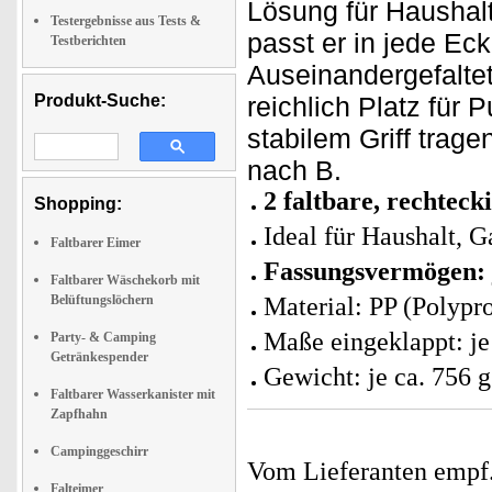
Lösung für Hausha
Testergebnisse aus Tests &
passt er in jede Ec
Testberichten
Auseinandergefaltet
Produkt-Suche:
reichlich Platz für
stabilem Griff tra
nach B.
2 faltbare, rechteck
Shopping:
Ideal für Haushalt, 
Faltbarer Eimer
Fassungsvermögen: j
Faltbarer Wäschekorb mit
Belüftungslöchern
Material: PP (Polypr
Maße eingeklappt: je
Party- & Camping
Getränkespender
Gewicht: je ca. 756 g
Faltbarer Wasserkanister mit
Zapfhahn
Campinggeschirr
Vom Lieferanten emp
Falteimer