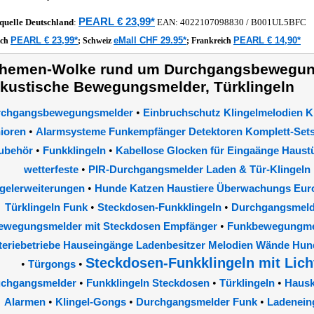
PEARL € 23,99*
quelle
Deutschland
:
EAN:
4022107098830
/ B001UL5BFC
PEARL € 23,99*
eMall CHF 29.95*
PEARL € 14,90*
ich
;
Schweiz
;
Frankreich
hemen-Wolke rund um Durchgangsbewegun
kustische Bewegungsmelder, Türklingeln
•
rchgangsbewegungsmelder
Einbruchschutz Klingelmelodien Ki
•
ioren
Alarmsysteme Funkempfänger Detektoren Komplett-Sets 
•
•
ubehör
Funkklingeln
Kabellose Glocken für Eingaänge Haustü
•
wetterfeste
PIR-Durchgangsmelder Laden & Tür-Klingeln
•
ngelerweiterungen
Hunde Katzen Haustiere Überwachungs Euros
•
•
Türklingeln Funk
Steckdosen-Funkklingeln
Durchgangsmeld
•
ewegungsmelder mit Steckdosen Empfänger
Funkbewegungme
teriebetriebe Hauseingänge Ladenbesitzer Melodien Wände Hun
Steckdosen-Funkklingeln mit Lich
•
•
Türgongs
•
•
•
chgangsmelder
Funkklingeln Steckdosen
Türklingeln
Hausk
•
•
•
Alarmen
Klingel-Gongs
Durchgangsmelder Funk
Ladenein