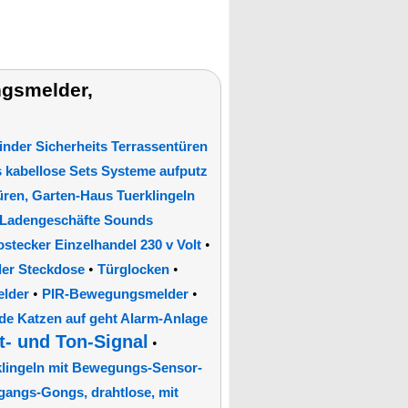
gsmelder,
nder Sicherheits Terrassentüren
kabellose Sets Systeme aufputz
ren, Garten-Haus Tuerklingeln
 Ladengeschäfte Sounds
•
tecker Einzelhandel 230 v Volt
•
•
er Steckdose
Türglocken
•
•
lder
PIR-Bewegungsmelder
de Katzen auf geht Alarm-Anlage
t- und Ton-Signal
•
lingeln mit Bewegungs-Sensor-
gangs-Gongs, drahtlose, mit