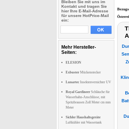
Bleiben Sie mit uns im
Kontakt und tragen Sie
Bezugs
hier Ihre E-Mail-Adresse
für unsere HotPrice-Mail
Österre
ein:
T
A
Du
Mehr Hersteller-
Seiten:
Sen
Z
ELESION
Exbuster
Mückenstecker
Kli
Lunartec
Insektenvernichter UV
Royal Gardineer
Schläuche für
B
Wasserhahn-Anschlüsse, mit
Bat
Spritzbrausen Zoll Meter cm mm
Meter
Du
Sichler Haushaltsgeräte
Luftkühler mit Wassertank