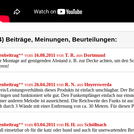
4) Beiträge, Meinungen, Beurteilungen:
nbeitrag
** vom
16.08.2011
von
T. R.
aus
Dortmund
er Montage auf genügenden Abstand z. B. zur Decke achten, um den 
eren!
nbeitrag
** vom
26.04.2011
von
R. N.
aus
Hoyerswerda
eis/Leistungsverhältnis dieses Produkts ist einfach unschlagbar. Der 
ingen und funktioniert sehr gut. Den Funkempfänger einfach nur einst
iner anderen Melodie ist ausreichend. Die Reichweite des Funks ist au
h durch 3 Wände mit einer Entfernung von ca. 30 Metern. Für diesen Pre
nbeitrag
** vom
03.04.2011
von
H. H.
aus
Schöllnach
ll einsetzbar ob für die katz oder hund und auch für unerwartenden B