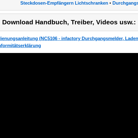
•
Steckdosen-Empfängern Lichtschranken
Durchgang
) Download Handbuch, Treiber, Videos usw.:
ienungsanleitung (NC5106 - infactory Durchgangsmelder, Lade
formitätserklärung