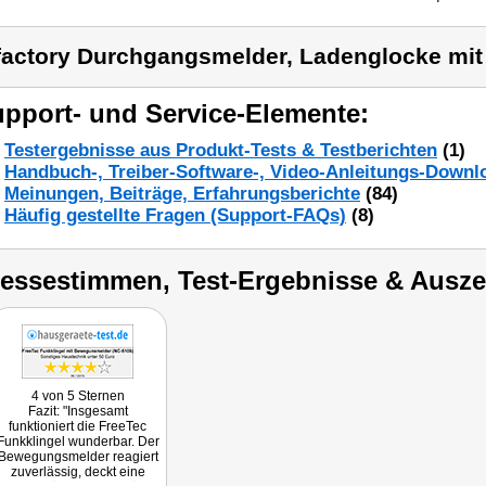
factory Durchgangsmelder, Ladenglocke m
pport- und Service-Elemente:
Testergebnisse aus Produkt-Tests & Testberichten
(1)
Handbuch-, Treiber-Software-, Video-Anleitungs-Downl
Meinungen, Beiträge, Erfahrungsberichte
(84)
Häufig gestellte Fragen (Support-FAQs)
(8)
ressestimmen, Test-Ergebnisse & Ausz
4 von 5 Sternen
Fazit: "Insgesamt
funktioniert die FreeTec
Funkklingel wunderbar. Der
Bewegungsmelder reagiert
zuverlässig, deckt eine