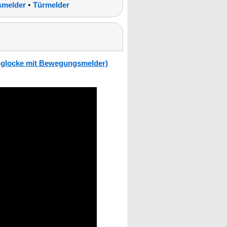
•
smelder
Türmelder
nglocke mit Bewegungsmelder)