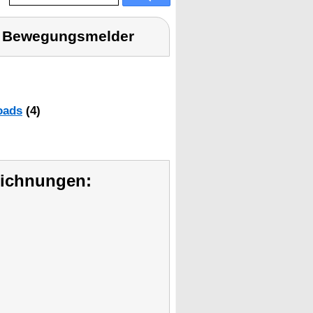
it Bewegungsmelder
oads
(4)
eichnungen: