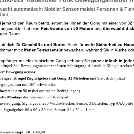
5106-919
Kabelloser Funk Bewegungsmelder mi
wacht automatisch:
Mobiler Sensor
meldet Personen & Tier
ien.
 jemand den Raum betritt, ertönt bei Ihnen der Gong mit einer von
32 
ungsmelder hat eine
Reichweite von 50 Metern
und
überwacht disk
bigen Raum.
natürlich für
Geschäfte und Büros.
Auch für
mehr Sicherheit zu Haus
immer mit
offener Terrassentür
bewachen, während Sie in Küche oder
mpfänger mit elektronischem Gong nehmen Sie
ganz einfach in jed
klingel-Set: Bewegungssensor zur festen Anbringung, die mobile Klingel stecken S
er: Bewegungssensor
änger: Klingel (Signalgeber) mit Gong, 32 Melodien
und Statuslicht (blau)
gungssensor um 180° schwenkbar
hweite:
bis zu 50 m (bei optimalen Bedingungen)
elle Montage
des Sensors durch Klebepad
mversorgung: Signalgeber 230 V-Euro-Stecker; Sensor: 3 Batterien, Typ AAA (bitte 
: Signalgeber: 60 x 96 x 32 mm; Sensor: 84 x 70 x 41 mm
eferanten empf. VK:
€ 49,90