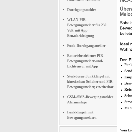
NC-
Über
Durchgangsmelder
Melod
WLAN-PIR-
Sobald
Bewegungsmelder für 230
Beweg
Volt, mit App-
belie
Benachrichtigung
Ideal 
Funk-Durchgangsmelder
Wohnz
Batteriebetriebener PIR-
Den E
Bewegungsmelder-und-
Funk
Lichtsensor mit App
Send
Steckdosen-Funkklingel mit
Empf
kinetischem Schalter und PIR-
Bewe
Bewegungsmelder, erweiterbar
Reic
Schn
GSM-/SMS-Bewegungsmelder
Stro
Alarmanlage
Maße
Funkklingeln mit
Bewegungsmeldern
Vom Li