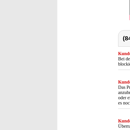
(8
Kunde
Bei d
blocki
Kunde
Das Pr
anzubr
oder e
es noc
Kunde
Überra