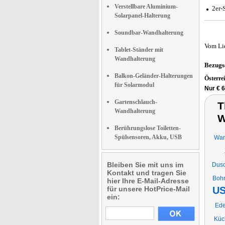
Verstellbare Aluminium-
2er-
Solarpanel-Halterung
Soundbar-Wandhalterung
Vom Li
Tablet-Ständer mit
Wandhalterung
Bezugs
Balkon-Geländer-Halterungen
Österre
für Solarmodul
Nur € 6
Gartenschlauch-
T
Wandhalterung
W
Berührungslose Toiletten-
Spülsensoren, Akku, USB
Wan
Bleiben Sie mit uns im
Dusc
Kontakt und tragen Sie
Boh
hier Ihre E-Mail-Adresse
für unsere HotPrice-Mail
US
ein:
Ede
Küc