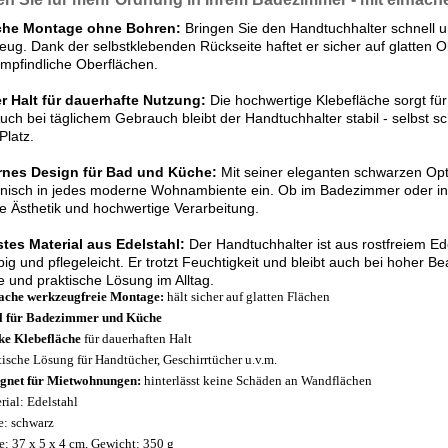
che Montage ohne Bohren:
Bringen Sie den Handtuchhalter schnell 
ug. Dank der selbstklebenden Rückseite haftet er sicher auf glatten 
mpfindliche Oberflächen.
er Halt für dauerhafte Nutzung:
Die hochwertige Klebefläche sorgt für
Auch bei täglichem Gebrauch bleibt der Handtuchhalter stabil - selbst
Platz.
nes Design für Bad und Küche:
Mit seiner eleganten schwarzen Opti
isch in jedes moderne Wohnambiente ein. Ob im Badezimmer oder in 
se Ästhetik und hochwertige Verarbeitung.
tes Material aus Edelstahl:
Der Handtuchhalter ist aus rostfreiem Ed
big und pflegeleicht. Er trotzt Feuchtigkeit und bleibt auch bei hoher B
lle und praktische Lösung im Alltag.
ache werkzeugfreie Montage:
hält sicher auf glatten Flächen
l für Badezimmer und Küche
ke Klebefläche
für dauerhaften Halt
tische Lösung für Handtücher, Geschirrtücher u.v.m.
gnet für Mietwohnungen:
hinterlässt keine Schäden an Wandflächen
rial: Edelstahl
e: schwarz
: 37 x 5 x 4 cm, Gewicht: 350 g