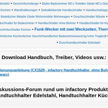
•
•
delstahl
Geschirrtuchstange
Bäder Badezimmer WCs Toiletten Gäste-WCs Gäste
•
•
•
Küchen
Wandhalterungen
Selbstklebende Handtuchhalter
Handtuchablage
•
Badetücher Metalle Gäste Wohnmoibile Wohnwagen
Duschtuchhalter Wände
•
•
uchhalter für Badezimmer
Handtuchhalter ohne Bohren
Handtuchhalter für K
•
Funk-Wecker mit zwei Weckzeiten, The
schirrtuchhalter Küchen
hirrtücher Küchentücher Geschirrhandtücher Badezimmerwand kg hohe Tragkraft
•
Duschhandtuchhalter Edelstahl
) Download Handbuch, Treiber, Videos usw.:
ienungsanleitung (CX1529 - infactory Handtuchhalter, ohne Bohr
warz)
skussions-Forum rund um infactory Produkt 
ndtuchhalter Edelstahl, Handtuchhalter Küc