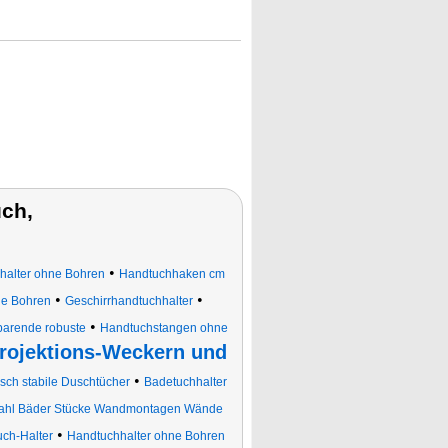
ch,
•
halter ohne Bohren
Handtuchhaken cm
•
•
ne Bohren
Geschirrhandtuchhalter
•
parende robuste
Handtuchstangen ohne
Projektions-Weckern und
•
ch stabile Duschtücher
Badetuchhalter
tahl Bäder Stücke Wandmontagen Wände
•
ch-Halter
Handtuchhalter ohne Bohren