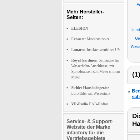
E
Mehr Hersteller-
Seiten:
ELESION
Handt
Ge
Exbuster
Mückenstecker
Gesc
Lunartec
Insektenvernichter UV
Royal Gardineer
Schläuche für
Wasserhahn-Anschlüsse, mit
Spritzbrausen Zoll Meter cm mm
(1
Meter
Sichler Haushaltsgeräte
Bed
Luftkühler mit Wassertank
sch
VR-Radio
DAB-Radios
Di
Service- & Support-
Ha
Website der Marke
infactory für die
Vertriebsgebiete