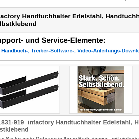
factory Handtuchhalter Edelstahl, Handtuch
lbstklebend
pport- und Service-Elemente:
Handbuch-, Treiber-Software-, Video-Anleitungs-Downl
1831-919
infactory Handtuchhalter Edelstahl, 
stklebend
n Sie für mehr Ordnung in Ihrem Badezimmer - mit einfach