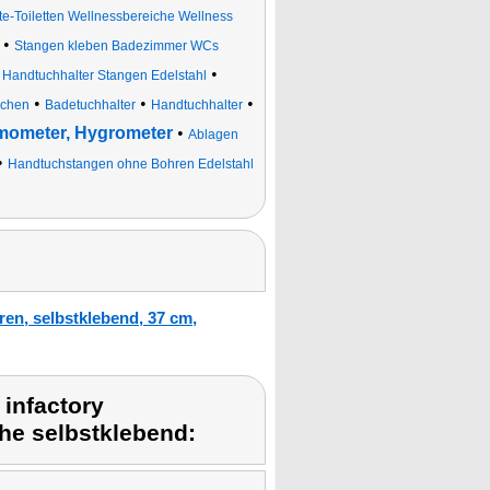
-Toiletten Wellnessbereiche Wellness
•
Stangen kleben Badezimmer WCs
•
•
Handtuchhalter Stangen Edelstahl
•
•
•
üchen
Badetuchhalter
Handtuchhalter
rmometer, Hygrometer
•
Ablagen
•
Handtuchstangen ohne Bohren Edelstahl
en, selbstklebend, 37 cm,
infactory
he selbstklebend: