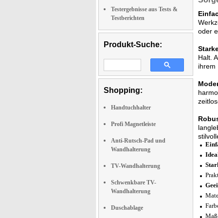
Testergebnisse aus Tests &
Einfa
Testberichten
Werkze
oder e
Produkt-Suche:
Stark
Halt. 
ihrem 
Moder
Shopping:
harmon
zeitlo
Handtuchhalter
Robus
Profi Magnetleiste
langle
stilvo
Anti-Rutsch-Pad und
Einf
Wandhalterung
Idea
Star
TV-Wandhalterung
Prak
Schwenkbare TV-
Geei
Wandhalterung
Mate
Farb
Duschablage
Maße