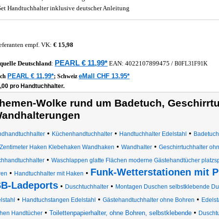
Set Handtuchhalter inklusive deutscher Anleitung
eferanten empf. VK:
€ 15,98
PEARL € 11,99*
quelle
Deutschland
:
EAN:
4022107899475
/
B0FL31F91K
PEARL € 11,99*
eMall CHF 13.95*
ich
;
Schweiz
,00 pro Handtuchhalter.
hemen-Wolke rund um Badetuch, Geschirrtu
andhalterungen
•
•
•
dhandtuchhalter
Küchenhandtuchhalter
Handtuchhalter Edelstahl
Badetuch
•
•
Zentimeter Haken Klebehaken Wandhaken
Wandhalter
Geschirrtuchhalter oh
•
hhandtuchhalter
Waschlappen glatte Flächen moderne Gästehandtücher platzs
Funk-Wetterstationen mit 
•
•
ren
Handtuchhalter mit Haken
B-Ladeports
•
•
Duschtuchhalter
Montagen Duschen selbstklebende Dus
•
•
•
lstahl
Handtuchstangen Edelstahl
Gästehandtuchhalter ohne Bohren
Edels
•
•
Toilettenpapierhalter, ohne Bohren, selbstklebende
hen Handtücher
Duschtu