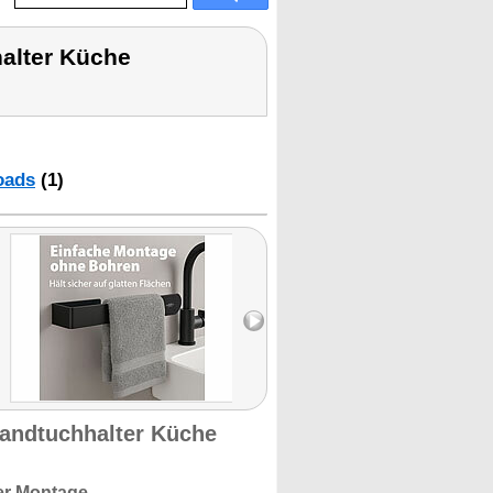
halter Küche
oads
(1)
Handtuchhalter Küche
er Montage