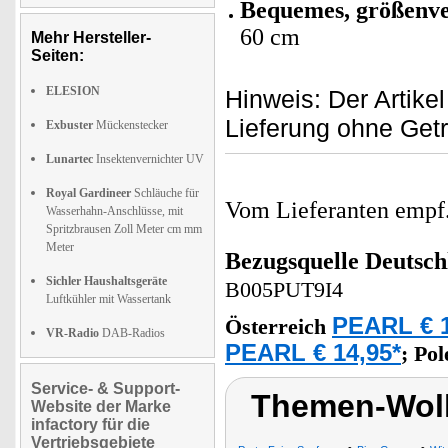
Bequemes, größenve
60 cm
Mehr Hersteller-
Seiten:
ELESION
Hinweis: Der Artikel
Lieferung ohne Get
Exbuster
Mückenstecker
Lunartec
Insektenvernichter UV
Royal Gardineer
Schläuche für
Vom Lieferanten emp
Wasserhahn-Anschlüsse, mit
Spritzbrausen Zoll Meter cm mm
Meter
Bezugsquelle
Deutsch
Sichler Haushaltsgeräte
B005PUT9I4
Luftkühler mit Wassertank
PEARL € 1
Österreich
VR-Radio
DAB-Radios
PEARL € 14,95*
;
Po
Service- & Support-
Themen-Wolk
Website der Marke
infactory für die
Vertriebsgebiete