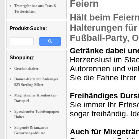
Feiern
Testergebnisse aus Tests &
Testberichten
Hält
beim Feier
Halterungen für
Produkt-Suche:
Fußball-Party,
Op
Getränke dabei und
Shopping:
Herzenslust im Stad
Autorennen und vie
Getränkehalter
Sie die Fahne Ihrer
Damen-Kette mit Anhänger
925 Sterling Silber
Freihändiges Durs
Magnetisches Kronkorken-
Dartspiel
Sie immer Ihr Erfri
Sprechender Toilettenpapier-
sogar freihändig. Ide
Halter
Singende & tanzende
Auch für Mixgeträn
Geburtstags-Mütze