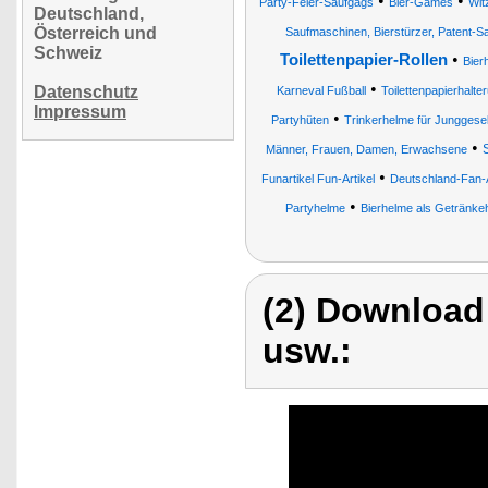
•
•
Party-Feier-Saufgags
Bier-Games
Wit
Deutschland,
Österreich und
Saufmaschinen, Bierstürzer, Patent-S
Schweiz
•
Toilettenpapier-Rollen
Bier
•
Datenschutz
Karneval Fußball
Toilettenpapierhalt
Impressum
•
Partyhüten
Trinkerhelme für Junggesel
•
Männer, Frauen, Damen, Erwachsene
•
Funartikel Fun-Artikel
Deutschland-Fan-A
•
Partyhelme
Bierhelme als Getränkeh
(2) Download
usw.: