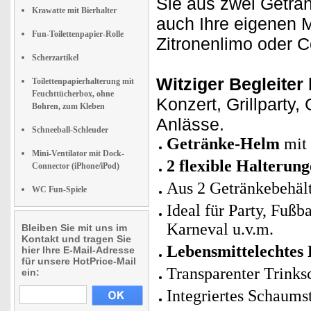
Sie aus zwei Geträn
Krawatte mit Bierhalter
auch Ihre eigenen M
Fun-Toilettenpapier-Rolle
Zitronenlimo oder 
Scherzartikel
Witziger Begleiter
Toilettenpapierhalterung mit
Feuchttücherbox, ohne
Konzert, Grillparty,
Bohren, zum Kleben
Anlässe.
Schneeball-Schleuder
Getränke-Helm
mit 
Mini-Ventilator mit Dock-
2 flexible Halterun
Connector (iPhone/iPod)
Aus 2 Getränkebehält
WC Fun-Spiele
Ideal für Party, Fuß
Karneval u.v.m.
Bleiben Sie mit uns im
Kontakt und tragen Sie
Lebensmittelechtes 
hier Ihre E-Mail-Adresse
für unsere HotPrice-Mail
Transparenter Trink
ein:
Integriertes Schaumst