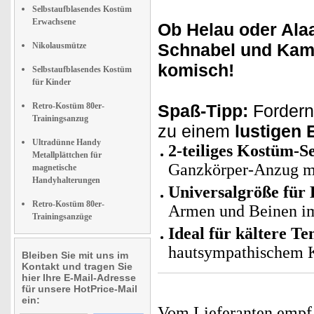
Selbstaufblasendes Kostüm
Erwachsene
Ob Helau oder Alaa
Schnabel und Ka
Nikolausmütze
komisch!
Selbstaufblasendes Kostüm
für Kinder
Retro-Kostüm 80er-
Spaß-Tipp:
Fordern
Trainingsanzug
zu einem
lustigen 
Ultradünne Handy
2-teiliges Kostüm-Se
Metallplättchen für
Ganzkörper-Anzug m
magnetische
Handyhalterungen
Universalgröße für 
Retro-Kostüm 80er-
Armen und Beinen i
Trainingsanzüge
Ideal für kältere T
hautsympathischem K
Bleiben Sie mit uns im
Kontakt und tragen Sie
hier Ihre E-Mail-Adresse
für unsere HotPrice-Mail
ein:
Vom Lieferanten emp