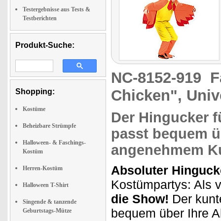
Testergebnisse aus Tests &
Testberichten
Produkt-Suche:
NC-8152-919
F
Chicken", Univ
Shopping:
Kostüme
Der Hingucker f
Beheizbare Strümpfe
passt bequem üb
Halloween- & Faschings-
angenehmem
K
Kostüm
Absoluter Hinguck
Herren-Kostüm
Kostümpartys: Als 
Halloween T-Shirt
die Show!
Der kun
Singende & tanzende
bequem über Ihre Al
Geburtstags-Mütze