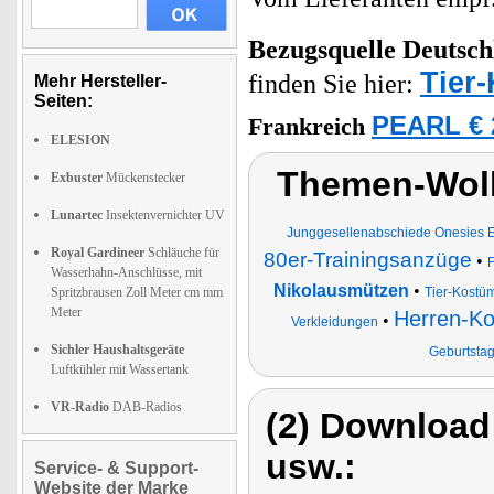
Bezugsquelle
Deutsch
Tier
finden Sie hier:
Mehr Hersteller-
Seiten:
PEARL € 
Frankreich
ELESION
Themen-Wolk
Exbuster
Mückenstecker
Lunartec
Insektenvernichter UV
Junggesellenabschiede Onesies Ei
Royal Gardineer
Schläuche für
80er-Trainingsanzüge
•
F
Wasserhahn-Anschlüsse, mit
Nikolausmützen
•
Spritzbrausen Zoll Meter cm mm
Tier-Kost
Meter
Herren-K
•
Verkleidungen
Sichler Haushaltsgeräte
Geburtstag
Luftkühler mit Wassertank
VR-Radio
DAB-Radios
(2) Download
usw.:
Service- & Support-
Website der Marke