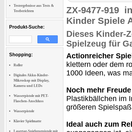
Testergebnisse aus Tests &
ZX-9477-919
i
Testberichten
Kinder Spiele 
Produkt-Suche:
Dieses Kinder-Z
Spielzeug für G
Actionreicher Spie
Shopping:
klettern oder dem r
Roller
1000 Ideen, was ma
Digitales Akku-Kinder-
Mikroskop mit Display,
Kamera und LEDs
Noch mehr Freude
Wasserpistole mit PET-
Plastikbällchen im 
Flaschen-Anschluss
größeren Spielspa
Wasserpistole
Klavier Spielmatte
Ideal auch zum Re
Lasertag-Spielzeugpistole mit