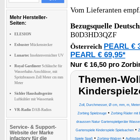
Vom Lieferanten emp
Mehr Hersteller-
Seiten:
Bezugsquelle
Deutsch
B0D3HD3QZF
ELESION
PEARL € 3
Exbuster
Mückenstecker
Österreich
PEARL € 69,95*
Lunartec
Insektenvernichter UV
Nur € 16,50 pro Zorbi
Royal Gardineer
Schläuche für
Wasserhahn-Anschlüsse, mit
Themen-Wolk
Spritzbrausen Zoll Meter cm mm
Meter
Kinderspielz
Sichler Haushaltsgeräte
Luftkühler mit Wassertank
Zoll, Durchmesser, Ø cm, mm, m, Meter
VR-Radio
DAB-Radios
•
Zorbing Spielzeuge
Zorbing Räder mit 
draussen Natur Gartenspielgeräte Wasse
Service- & Support-
•
Gartenspiele Kinderspiele Spielsachen
Z
Website der Marke
•
•
infactory für die
Spiele Spaß
Zorbing-Walzen
Aufblasb