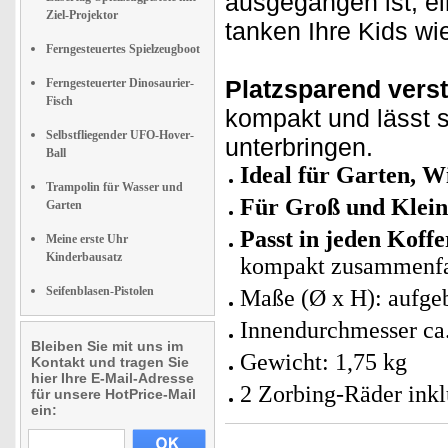
ausgegangen ist, e
Ziel-Projektor
tanken Ihre Kids wi
Ferngesteuertes Spielzeugboot
Platzsparend vers
Ferngesteuerter Dinosaurier-
Fisch
kompakt und lässt s
Selbstfliegender UFO-Hover-
unterbringen.
Ball
Ideal für Garten, W
Trampolin für Wasser und
Für Groß und Klein
Garten
Passt in jeden Koff
Meine erste Uhr
Kinderbausatz
kompakt zusammenfa
Seifenblasen-Pistolen
Maße (Ø x H): aufge
Innendurchmesser ca
Bleiben Sie mit uns im
Gewicht: 1,75 kg
Kontakt und tragen Sie
hier Ihre E-Mail-Adresse
2 Zorbing-Räder inkl
für unsere HotPrice-Mail
ein: