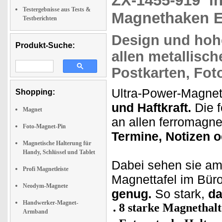
ZX-1455-919
i
Testergebnisse aus Tests &
Magnethaken E
Testberichten
Design und hohe
Produkt-Suche:
allen metallisch
Postkarten, Foto
Ultra-Power-Magne
Shopping:
und Haftkraft.
Die f
Magnet
an allen ferromagne
Foto-Magnet-Pin
Termine, Notizen o
Magnetische Halterung für
Handy, Schlüssel und Tablet
Dabei sehen sie am
Profi Magnetleiste
Magnettafel im Büro
Neodym-Magnete
genug.
So stark,
da
Handwerker-Magnet-
8 starke Magnethalt
Armband