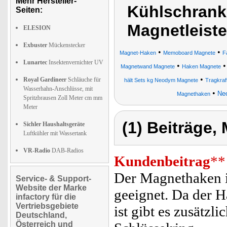
Mehr Hersteller-
Kühlschrank
Seiten:
Magnetleiste
ELESION
Exbuster
Mückenstecker
•
•
Magnet-Haken
Memoboard Magnete
F
Lunartec
Insektenvernichter UV
•
Magnetwand Magnete
Haken Magnete
•
Royal Gardineer
Schläuche für
hält Sets kg Neodym Magnete
Tragkraf
Wasserhahn-Anschlüsse, mit
•
Ne
Magnethaken
Spritzbrausen Zoll Meter cm mm
Meter
(1) Beiträge,
Sichler Haushaltsgeräte
Luftkühler mit Wassertank
VR-Radio
DAB-Radios
Kundenbeitrag
**
Der Magnethaken is
Service- & Support-
Website der Marke
geeignet. Da der 
infactory für die
Vertriebsgebiete
ist gibt es zusätzl
Deutschland,
Österreich und