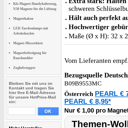
Extra stark: Halten 
Kfz-Magnet-Handyhalterung,
schweren Schlüsselb
N50 Magnete für die Lüftung
Hält auch perfekt a
Magnethaken
Hochwertiger gebürs
LED-Taschenlampe mit
Arbeitsleuchte
Maße (Ø x H): 32 x
Magnet-Messerleiste
Magnetbefestigung für
Rauchmelder
Vom Lieferanten emp
Zugluftstopper
Bezugsquelle
Deutsch
B09B9553MC
Bleiben Sie mit uns im
Kontakt und tragen Sie
PEARL € 7
hier Ihre E-Mail-Adresse
Österreich
für unsere HotPrice-Mail
PEARL € 8,95*
ein:
Nur € 1,00 pro Magne
Themen-Wol