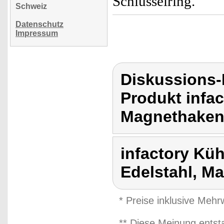
Schlüsselring.
Schweiz
Datenschutz
Impressum
Diskussions-
Produkt infa
Magnethaken 
infactory Kü
Edelstahl, M
* Preise inklusive Meh
** Diese Meinung entst