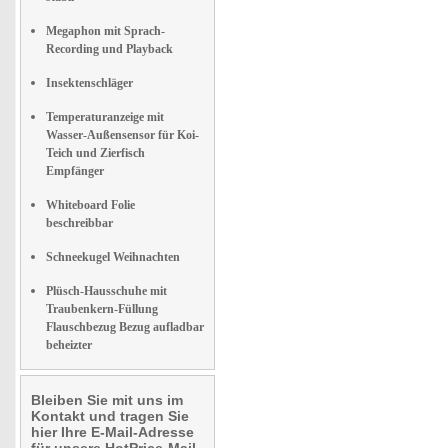
Megaphon mit Sprach-
Recording und Playback
Insektenschläger
Temperaturanzeige mit
Wasser-Außensensor für Koi-
Teich und Zierfisch
Empfänger
Whiteboard Folie
beschreibbar
Schneekugel Weihnachten
Plüsch-Hausschuhe mit
Traubenkern-Füllung
Flauschbezug Bezug aufladbar
beheizter
Bleiben Sie mit uns im
Kontakt und tragen Sie
hier Ihre E-Mail-Adresse