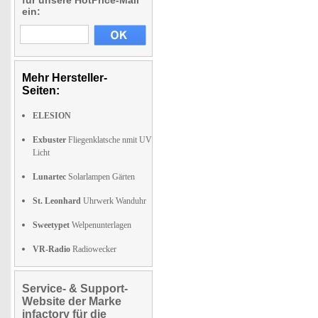
für unsere HotPrice-Mail
ein:
Mehr Hersteller-
Seiten:
ELESION
Exbuster
Fliegenklatsche nmit UV
Licht
Lunartec
Solarlampen Gärten
St. Leonhard
Uhrwerk Wanduhr
Sweetypet
Welpenunterlagen
VR-Radio
Radiowecker
Service- & Support-
Website der Marke
infactory für die