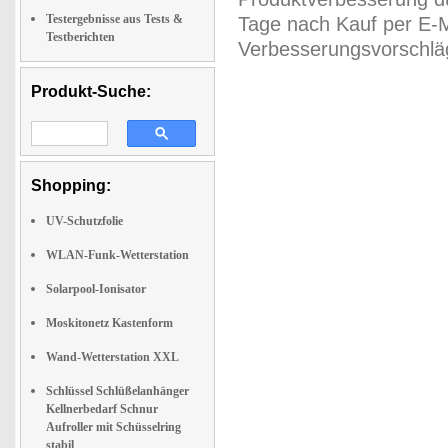
Testergebnisse aus Tests &
Tage nach Kauf per E-M
Testberichten
Verbesserungsvorschläg
Produkt-Suche:
Shopping:
UV-Schutzfolie
WLAN-Funk-Wetterstation
Solarpool-Ionisator
Moskitonetz Kastenform
Wand-Wetterstation XXL
Schlüssel Schlüßelanhänger
Kellnerbedarf Schnur
Aufroller mit Schüsselring
stabil