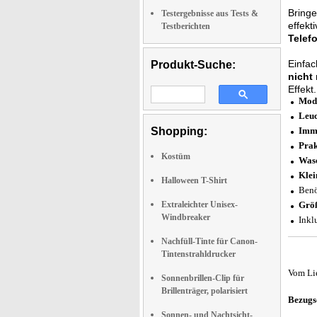
Bring
Testergebnisse aus Tests &
effekt
Testberichten
Telef
Einfac
Produkt-Suche:
nicht
Effekt.
Modi
Leuc
Shopping:
Imme
Prak
Kostüm
Was
Klei
Halloween T-Shirt
Benö
Extraleichter Unisex-
Grö
Windbreaker
Inklu
Nachfüll-Tinte für Canon-
Tintenstrahldrucker
Vom Li
Sonnenbrillen-Clip für
Brillenträger, polarisiert
Bezugs
Sonnen- und Nachtsicht-