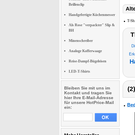
Brillenclip
Alt
Handgefertigte Küchenmesser
T-Sh
Als Rose "verpackter" Slip &
BH
T
Minenschreiber
Di
Analoge Kofferwaage
Erk
H
Reise-Dampf-Bügeleisen
LED-T-Shirts
(2
Bleiben Sie mit uns im
Kontakt und tragen Sie
hier Ihre E-Mail-Adresse
für unsere HotPrice-Mail
Bed
ein: