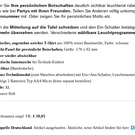
en Sie
Ihre persönlichen Botschaften
deutlich sichtbar leuchtend rübe
iv wie bei
Partys mit Ihren Freunden.
Teilen Sie Anderen völlig unkomp
onnummer
mit. Oder zeigen Sie Ihr persönliches Motto etc.
h die
Mitteilung auf die Tafel schreiben
und den Ein-Schalter betäti
 mehr übersehen
werden. Verschiedene
wählbare Leuchtprogramm
sches, angenehm weiches T-Shirt
aus 100% reiner Baumwolle, Farbe: schwarz
ht-Panel für persönliche Botschaften,
Größe: 176 x 92 mm
r wieder abwischbar
tische Innentasche
für Technik-Einheit
chbar
(Handwäsche)
nes Technikmodul
(zum Waschen abnehmbar) mit Ein-/Aus-Schalter, Leuchtmuster-
tigt 2 Batterien Typ AAA Micro (bitte separat bestellen)
ße:
XL
sive Stift
eferanten empf. VK:
€ 39,95
D
quelle
Deutschland
: Artikel ausgelaufen. Ähnliche, neue Artikel finden Sie hier: