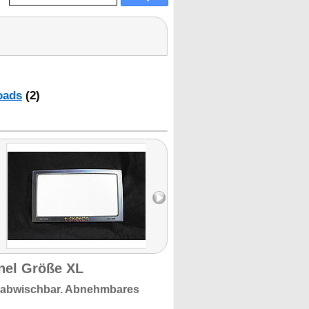
oads
(2)
anel Größe XL
abwischbar.
Abnehmbares