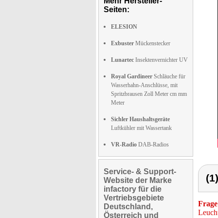
Mehr Hersteller-
Seiten:
ELESION
Exbuster
Mückenstecker
Lunartec
Insektenvernichter UV
Royal Gardineer
Schläuche für
Wasserhahn-Anschlüsse, mit
Spritzbrausen Zoll Meter cm mm
Meter
Sichler Haushaltsgeräte
Luftkühler mit Wassertank
VR-Radio
DAB-Radios
Service- & Support-
(1
Website der Marke
infactory für die
Vertriebsgebiete
Frage
Deutschland,
Leucht
Österreich und