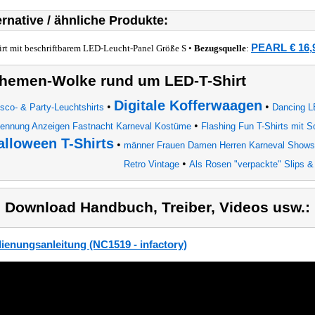
ernative / ähnliche Produkte:
PEARL € 16,
irt mit beschriftbarem LED-Leucht-Panel Größe S •
Bezugsquelle
:
hemen-Wolke rund um LED-T-Shirt
Digitale Kofferwaagen
•
•
sco- & Party-Leuchtshirts
Dancing L
•
ennung Anzeigen Fastnacht Karneval Kostüme
Flashing Fun T-Shirts mit 
alloween T-Shirts
•
männer Frauen Damen Herren Karneval Shows 
•
Retro Vintage
Als Rosen "verpackte" Slips 
) Download Handbuch, Treiber, Videos usw.:
ienungsanleitung (NC1519 - infactory)