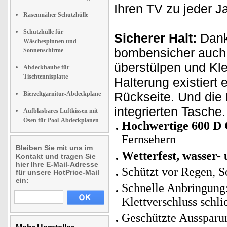
Ihren TV zu jeder J
Rasenmäher Schutzhülle
Schutzhülle für
Sicherer Halt:
Dank
Wäschespinnen und
bombensicher auch 
Sonnenschirme
überstülpen und Kle
Abdeckhaube für
Tischtennisplatte
Halterung existiert
Rückseite. Und die 
Bierzeltgarnitur-Abdeckplane
integrierten Tasche.
Aufblasbares Luftkissen mit
Ösen für Pool-Abdeckplanen
Hochwertige 600 D
Fernsehern
Bleiben Sie mit uns im
Wetterfest, wasser-
Kontakt und tragen Sie
hier Ihre E-Mail-Adresse
Schützt vor Regen, 
für unsere HotPrice-Mail
ein:
Schnelle Anbringung:
Klettverschluss schli
Geschützte Aussparu