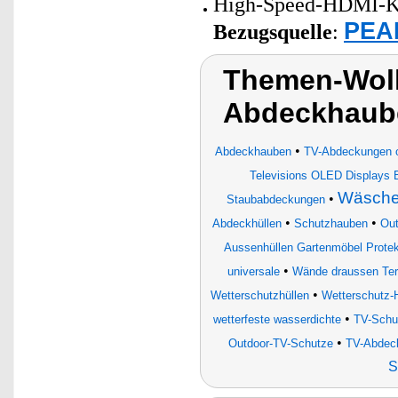
High-Speed-HDMI-Kab
PEAR
Bezugsquelle
:
Themen-Wolk
Abdeckhaub
•
Abdeckhauben
TV-Abdeckungen 
Televisions OLED Displays B
Wäschek
•
Staubabdeckungen
•
•
Abdeckhüllen
Schutzhauben
Out
Aussenhüllen Gartenmöbel Protek
•
universale
Wände draussen Ter
•
Wetterschutzhüllen
Wetterschutz-H
•
wetterfeste wasserdichte
TV-Schu
•
Outdoor-TV-Schutze
TV-Abdec
S