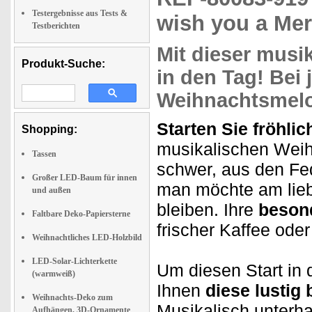
Testergebnisse aus Tests &
wish you a Mer
Testberichten
Mit dieser
musik
Produkt-Suche:
in den Tag! Bei
Weihnachtsmelo
Starten Sie fröhlic
Shopping:
musikalischen Weih
Tassen
schwer, aus den Fed
Großer LED-Baum für innen
man möchte am lieb
und außen
bleiben. Ihre
beson
Faltbare Deko-Papiersterne
frischer Kaffee ode
Weihnachtliches LED-Holzbild
LED-Solar-Lichterkette
Um diesen Start in
(warmweiß)
Ihnen
diese lustig
Weihnachts-Deko zum
Musikalisch unterha
Aufhängen, 3D-Ornamente