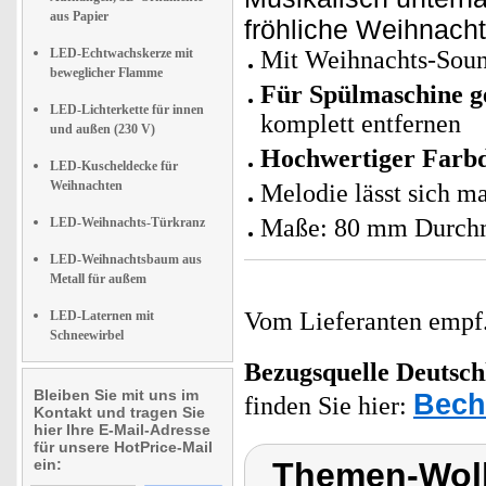
aus Papier
fröhliche Weihnach
LED-Echtwachskerze mit
Mit Weihnachts-Sou
beweglicher Flamme
Für Spülmaschine g
LED-Lichterkette für innen
komplett entfernen
und außen (230 V)
Hochwertiger Farb
LED-Kuscheldecke für
Weihnachten
Melodie lässt sich m
Maße: 80 mm Durchm
LED-Weihnachts-Türkranz
LED-Weihnachtsbaum aus
Metall für außem
Vom Lieferanten emp
LED-Laternen mit
Schneewirbel
Bezugsquelle
Deutsch
Bleiben Sie mit uns im
Bech
finden Sie hier:
Kontakt und tragen Sie
hier Ihre E-Mail-Adresse
für unsere HotPrice-Mail
ein:
Themen-Wolk