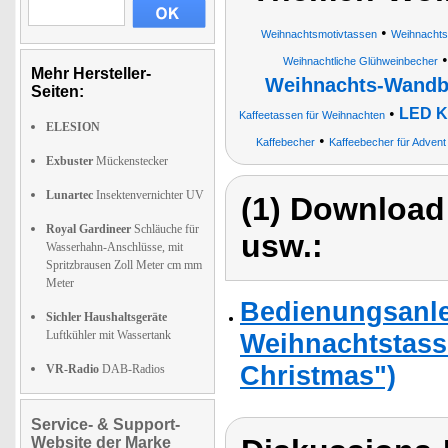
•
Weihnachtsmotivtassen
Weihnachts
Weihnachtliche Glühweinbecher
Mehr Hersteller-
Weihnachts-Wandb
Seiten:
•
LED K
Kaffeetassen für Weihnachten
ELESION
•
Kaffebecher
Kaffeebecher für Advent
Exbuster
Mückenstecker
Lunartec
Insektenvernichter UV
(1) Download
Royal Gardineer
Schläuche für
usw.:
Wasserhahn-Anschlüsse, mit
Spritzbrausen Zoll Meter cm mm
Meter
Bedienungsanlei
Sichler Haushaltsgeräte
Luftkühler mit Wassertank
Weihnachtstass
Christmas")
VR-Radio
DAB-Radios
Service- & Support-
Website der Marke