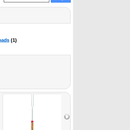
oads
(1)