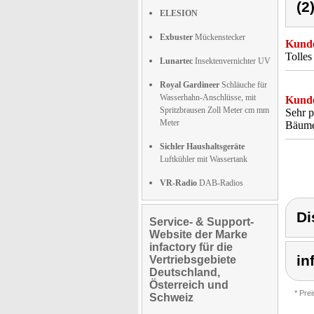
(2
ELESION
Exbuster
Mückenstecker
Kunde
Tolles
Lunartec
Insektenvernichter UV
Royal Gardineer
Schläuche für
Wasserhahn-Anschlüsse, mit
Kunde
Spritzbrausen Zoll Meter cm mm
Sehr p
Meter
Bäumen
Sichler Haushaltsgeräte
Luftkühler mit Wassertank
VR-Radio
DAB-Radios
Di
Service- & Support-
Website der Marke
infactory für die
in
Vertriebsgebiete
Deutschland,
Österreich und
* Pre
Schweiz