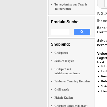
Testergebnisse aus Tests &
Testberichten
NX-
Ihr v
Produkt-Suche:
Behalt
Elektro
Schüt
Shopping:
bekomm
Grillspiesse
Vielse
Lagerf
Schaschlikspieß
Rest.
Tele
Grillspieß mit
Idea
Schiebemechanismus
Kuns
Holz
Faltbarer Camping-Holzofen
Mate
Grillbesteck
Läng
Fleisch-Krallen
Grillspieß-Schaschlikdraht