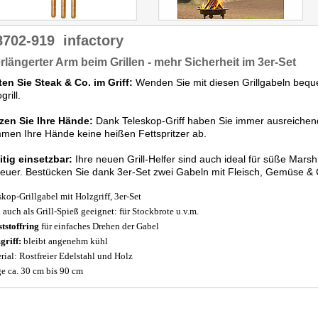
8702-919
infactory
erlängerter Arm beim Grillen - mehr Sicherheit im 3er-Set
en Sie Steak & Co. im Griff:
Wenden Sie mit diesen Grillgabeln bequ
grill.
zen Sie Ihre Hände:
Dank Teleskop-Griff haben Sie immer ausreichen
en Ihre Hände keine heißen Fettspritzer ab.
itig einsetzbar:
Ihre neuen Grill-Helfer sind auch ideal für süße Mars
euer. Bestücken Sie dank 3er-Set zwei Gabeln mit Fleisch, Gemüse & 
skop-Grillgabel mit Holzgriff, 3er-Set
l auch als Grill-Spieß geeignet: für Stockbrote u.v.m.
tstoffring
für einfaches Drehen der Gabel
griff:
bleibt angenehm kühl
rial: Rostfreier Edelstahl und Holz
e ca. 30 cm bis 90 cm