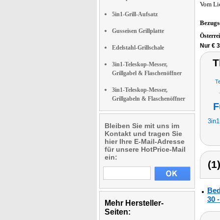
Vom Li
5in1-Grill-Aufsatz
Bezugs
Gusseisen Grillplatte
Österre
Nur € 3
Edelstahl-Grillschale
T
3in1-Teleskop-Messer,
Grillgabel & Flaschenöffner
Te
3in1-Teleskop-Messer,
Grillgabeln & Flaschenöffner
F
3in1
Bleiben Sie mit uns im
Kontakt und tragen Sie
hier Ihre E-Mail-Adresse
für unsere HotPrice-Mail
ein:
(1
Bed
30 
Mehr Hersteller-
Seiten: