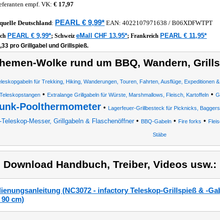
eferanten empf. VK:
€ 17,97
PEARL € 9,99*
quelle
Deutschland
:
EAN:
4022107971638
/ B06XDFWTPT
PEARL € 9,99*
eMall CHF 13.95*
PEARL € 11,95*
ich
;
Schweiz
;
Frankreich
,33 pro Grillgabel und Grillspieß.
hemen-Wolke rund um BBQ, Wandern, Grills
leskopgabeln für Trekking, Hiking, Wanderungen, Touren, Fahrten, Ausflüge, Expeditionen &
•
•
Teleskopstangen
Extralange Grillgabeln für Würste, Marshmallows, Fleisch, Kartoffeln
G
unk-Poolthermometer
•
Lagerfeuer-Grillbesteck für Picknicks, Bagge
•
•
•
-Teleskop-Messer, Grillgabeln & Flaschenöffner
BBQ-Gabeln
Fire forks
Flei
Stäbe
) Download Handbuch, Treiber, Videos usw.:
ienungsanleitung (NC3072 - infactory Teleskop-Grillspieß & -Gab
- 90 cm)