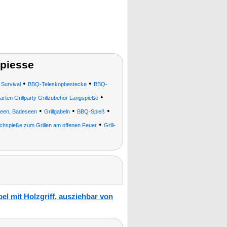
piesse
•
•
 Survival
BBQ-Teleskopbestecke
BBQ-
•
arten Grillparty Grillzubehör Langspieße
•
•
•
rseen, Badeseen
Grillgabeln
BBQ-Spieß
•
schspieße zum Grillen am offenen Feuer
Grill-
el mit Holzgriff, ausziehbar von