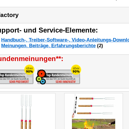
factory
pport- und Service-Elemente:
Handbuch-, Treiber-Software-, Video-Anleitungs-Downl
Meinungen, Beiträge, Erfahrungsberichte
(2)
undenmeinungen**: