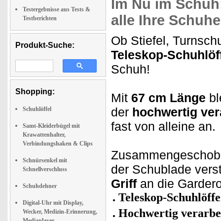
Im Nu im Schuh:
Testergebnisse aus Tests &
alle Ihre Schuhe
Testberichten
Ob Stiefel, Turnsch
Produkt-Suche:
Teleskop-Schuhlöf
Schuh!
Shopping:
Mit
67 cm Länge
bl
der
hochwertig ver
Schuhlöffel
fast von alleine an.
Samt-Kleiderbügel mit
Krawattenhalter,
Verbindungshaken & Clips
Zusammengeschobe
Schnürsenkel mit
der Schublade verst
Schnellverschluss
Griff
an die Garder
Schuhdehner
Teleskop-Schuhlöffe
Digital-Uhr mit Display,
Hochwertig verarbei
Wecker, Medizin-Erinnerung,
Mediaplayer