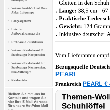
Gleiten in den Schuh
Vakuumbeutel-Set mit Mini-
Länge:
38,5 cm - 67
Akku-Luftpumpe
Praktische Ledersch
Hängeorganizer
Gewicht:
124 Gramm
Unterbett
Inklusive deutscher 
Aufbewahrungstasche
Drehbares Gel-Sitzkissen
Vakuum-Kleiderbeutel für
Vom Lieferanten emp
Staubsauger-Kompression
Vakuum-Kleiderbeutel für
Bezugsquelle
Deutsch
Staubsauger-Kompression,
zum Aufhängen
PEARL
Kleidersäcke
PEARL € 
Frankreich
Bleiben Sie mit uns im
Themen-Wolk
Kontakt und tragen Sie
hier Ihre E-Mail-Adresse
Schuhlöffel
für unsere HotPrice-Mail
ein: