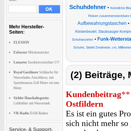
Schuhdehner
•
Künstliche Bl
Reisen zusammensteckbare 
Aufbewahrungstaschen
•
Mehr Hersteller-
Seiten:
Kleiderbeutel, Staubsauger Kompr
•
Funk-Wetterst
Schuhanzieher
ELESION
Schuhe, Stiefel Zentimeter, cm, Millimete
Exbuster
Mückenstecker
Lunartec
Insektenvernichter UV
(2) Beiträge,
Royal Gardineer
Schläuche für
Wasserhahn-Anschlüsse, mit
Spritzbrausen Zoll Meter cm mm
Meter
Kundenbeitrag
**
Sichler Haushaltsgeräte
Ostfildern
Luftkühler mit Wassertank
Es ist ein gutes Pr
VR-Radio
DAB-Radios
sich nicht mehr so
Service- & Support-