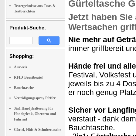
Gürteltasche G
Testergebnisse aus Tests &
Testberichten
Jetzt haben Sie
Wertsachen grif
Produkt-Suche:
Nie mehr auf Getr
immer griffbereit u
Shopping:
Hände frei und all
Ausweis
Festival, Volksfest
RFID-Brustbeutel
jeweils bis zu 4 Dos
Bauchtasche
er noch genug Platz
Verteidigungsspray Pfeffer
Sicher vor Langfi
3in1 Handyhalterung für
Handgelenk, Oberarm und
verstaut - dank de
Fahrrad
Bauchtasche.
Gürtel,-Hüft & Schultertasche