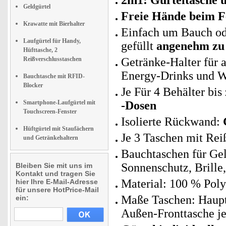
2in1: Gürteltasche 
Geldgürtel
Freie Hände beim F
Krawatte mit Bierhalter
Einfach um Bauch ode
Laufgürtel für Handy,
gefüllt
angenehm zu
Hüfttasche, 2
Reißverschlusstaschen
Getränke-Halter für a
Energy-Drinks und W
Bauchtasche mit RFID-
Blocker
Je Für 4 Behälter bi
Smartphone-Laufgürtel mit
-Dosen
Touchscreen-Fenster
Isolierte Rückwand:
Hüftgürtel mit Staufächern
Je 3 Taschen mit Rei
und Getränkehaltern
Bauchtaschen für Gel
Sonnenschutz, Brille,
Bleiben Sie mit uns im
Kontakt und tragen Sie
Material: 100 % Poly
hier Ihre E-Mail-Adresse
für unsere HotPrice-Mail
Maße Taschen: Hauptf
ein:
Außen-Fronttasche je