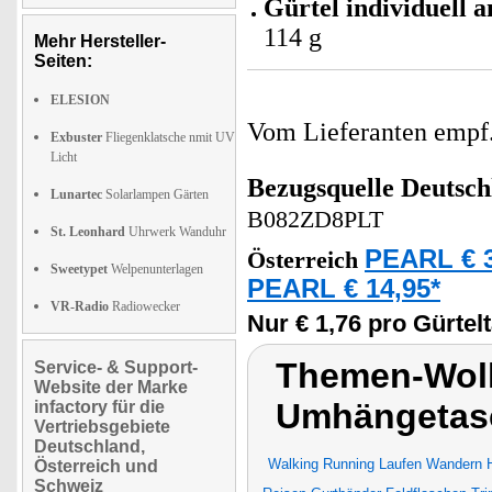
Gürtel individuell 
114 g
Mehr Hersteller-
Seiten:
ELESION
Vom Lieferanten emp
Exbuster
Fliegenklatsche nmit UV
Licht
Bezugsquelle
Deutsch
Lunartec
Solarlampen Gärten
B082ZD8PLT
St. Leonhard
Uhrwerk Wanduhr
PEARL € 3
Österreich
Sweetypet
Welpenunterlagen
PEARL € 14,95*
VR-Radio
Radiowecker
Nur € 1,76 pro Gürtel
Themen-Wolk
Service- & Support-
Website der Marke
Umhängetas
infactory für die
Vertriebsgebiete
Deutschland,
Walking Running Laufen Wandern H
Österreich und
Schweiz