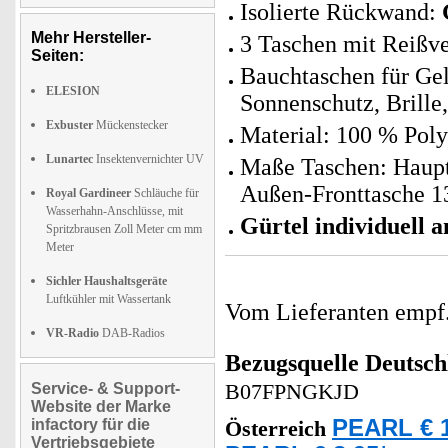
Isolierte Rückwand:
Mehr Hersteller-
3 Taschen mit Reißve
Seiten:
Bauchtaschen für Gel
ELESION
Sonnenschutz, Brille,
Exbuster
Mückenstecker
Material: 100 % Poly
Lunartec
Insektenvernichter UV
Maße Taschen: Haupt
Außen-Fronttasche 13
Royal Gardineer
Schläuche für
Wasserhahn-Anschlüsse, mit
Gürtel individuell 
Spritzbrausen Zoll Meter cm mm
Meter
Sichler Haushaltsgeräte
Luftkühler mit Wassertank
Vom Lieferanten emp
VR-Radio
DAB-Radios
Bezugsquelle
Deutsch
Service- & Support-
B07FPNGKJD
Website der Marke
PEARL € 1
infactory für die
Österreich
Vertriebsgebiete