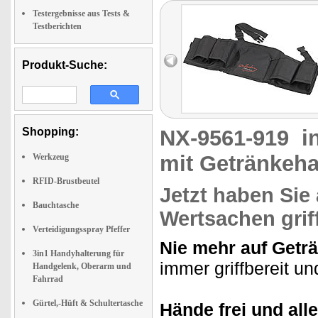
Testergebnisse aus Tests &
Testberichten
Produkt-Suche:
Shopping:
NX-9561-919
i
mit Getränkeha
Werkzeug
RFID-Brustbeutel
Jetzt haben Sie
Bauchtasche
Wertsachen grif
Verteidigungsspray Pfeffer
Nie mehr auf Getr
3in1 Handyhalterung für
immer griffbereit u
Handgelenk, Oberarm und
Fahrrad
Gürtel,-Hüft & Schultertasche
Hände frei und all