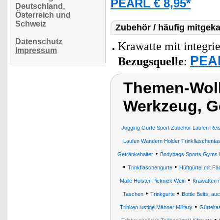
PEARL € 8,95*
Deutschland,
Österreich und
Schweiz
Zubehör / häufig mitgeka
Datenschutz
Krawatte mit integrie
Impressum
PEAR
Bezugsquelle
:
Themen-Wol
Werkzeug, G
Jogging Gurte Sport Zubehör Laufen Rei
Laufen Wandern Holder Trinkflaschenta
•
Getränkehalter
Bodybags Sports Gyms H
•
•
Trinkflaschengurte
Hüftgürtel mit F
•
Malle Holster Picknick Wein
Krawatten m
•
•
Taschen
Trinkgurte
Bottle Belts, au
•
Trinken lustige Männer Military
Gürtelta
•