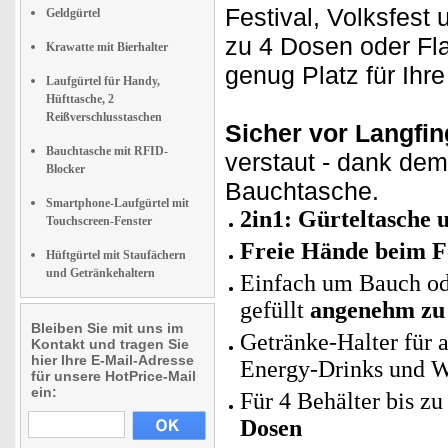
Festival, Volksfest
Geldgürtel
zu 4 Dosen oder Fla
Krawatte mit Bierhalter
genug Platz für Ihr
Laufgürtel für Handy,
Hüfttasche, 2
Reißverschlusstaschen
Sicher vor Langfi
Bauchtasche mit RFID-
verstaut - dank de
Blocker
Bauchtasche.
Smartphone-Laufgürtel mit
2in1: Gürteltasche 
Touchscreen-Fenster
Freie Hände beim F
Hüftgürtel mit Staufächern
und Getränkehaltern
Einfach um Bauch ode
gefüllt
angenehm zu
Bleiben Sie mit uns im
Getränke-Halter für a
Kontakt und tragen Sie
hier Ihre E-Mail-Adresse
Energy-Drinks und W
für unsere HotPrice-Mail
ein:
Für 4 Behälter bis z
Dosen