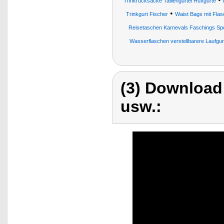
Trinkrucksäcke Taillengürtel Hüftgurte
•
Trinkgurt Fischer
Waist Bags mit Flasc
Reisetaschen Karnevals Faschings Sp
Wasserflaschen verstellbarere Laufgur
(3) Download
usw.: