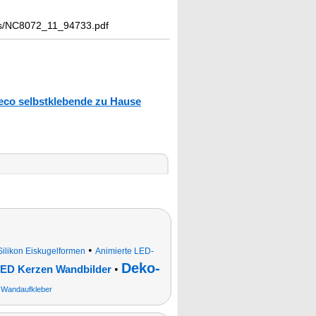
ocs/NC8072_11_94733.pdf
eco selbstklebende zu Hause
•
Silikon Eiskugelformen
Animierte LED-
Deko-
•
ED Kerzen Wandbilder
•
Wandaufkleber