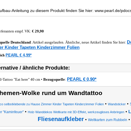
ufbau-Anleitung zu diesem Produkt finden Sie hier: www.pearl.de/pd
eferanten empf. VK:
€ 29,90
D
quelle
Deutschland
: Artikel ausgelaufen. Ähnliche, neue Artikel finden Sie hier:
r Kinder Tapeten Kinderzimmer Folien
PEARL € 4,99*
eich
ernative / ähnliche Produkte:
PEARL € 0,90*
-Tattoo "Eat here" 40 cm •
Bezugsquelle
:
hemen-Wolke rund um Wandtattoo
•
•
co selbstklebende zu Hause Zimmer Kinder Tapeten Kinderzimmer Folien
Wandsticker
•
•
L
er "Kaminfeuer"
Holz-Wanddekos Weltkarte mit 3D-Effekt, werkzeugloses Anbringen
Fliesenaufkleber
•
Weltkarten zum Rubbeln