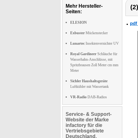
Mehr Hersteller-
(2
Seiten:
ELESION
pdf
Exbuster
Mückenstecker
Lunartec
Insektenvernichter UV
Royal Gardineer
Schläuche für
Wasserhahn-Anschlüsse, mit
Spritzbrausen Zoll Meter cm mm
Meter
Sichler Haushaltsgeräte
Luftkühler mit Wassertank
VR-Radio
DAB-Radios
Service- & Support-
Website der Marke
infactory für die
Vertriebsgebiete
Deutschland,