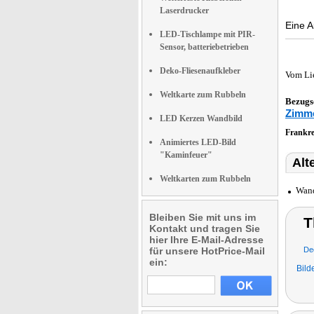
Laserdrucker
Eine A
LED-Tischlampe mit PIR-
Sensor, batteriebetrieben
Deko-Fliesenaufkleber
Vom Li
Weltkarte zum Rubbeln
Bezugs
Zimme
LED Kerzen Wandbild
Frankr
Animiertes LED-Bild
"Kaminfeuer"
Alt
Weltkarten zum Rubbeln
Wand
Bleiben Sie mit uns im
T
Kontakt und tragen Sie
hier Ihre E-Mail-Adresse
für unsere HotPrice-Mail
De
ein:
Bild