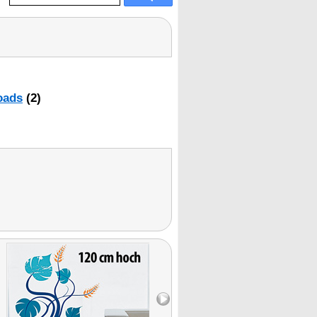
oads
(2)