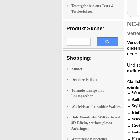
Testergebnisse aus Tests &
Testberichten
NC-
Produkt-Suche:
Verle
Versc
dies
neue 
Shopping:
Und so
Kinder
aufkl
Drucker-Etikett
Sie li
wiede
Tornado-Lampe mit
Wand
Lautsprecher
Auff
Styl
Waffeleisen für Bubble Waffles
Einf
Holz-Wanddeko Weltkarte mit
Wie
3D-Effekt, werkzeugloses
Geei
Anbringen
Farb
Höhe
Wetterfeste Klebefolien