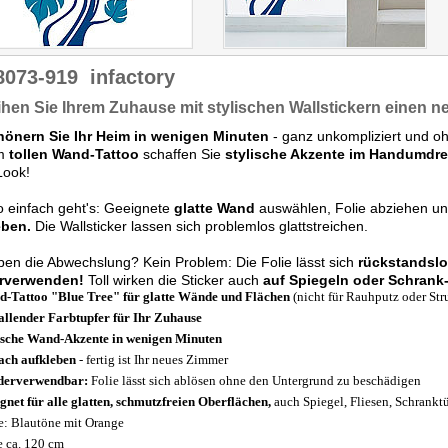
8073-919
infactory
ihen Sie Ihrem Zuhause mit stylischen Wallstickern einen 
hönern Sie Ihr Heim in wenigen Minuten
- ganz unkompliziert und oh
em
tollen Wand-Tattoo
schaffen Sie
stylische Akzente im Handumdr
Look!
 einfach geht's: Geeignete
glatte Wand
auswählen, Folie abziehen un
eben.
Die Wallsticker lassen sich problemlos glattstreichen.
eben die Abwechslung? Kein Problem: Die Folie lässt sich
rückstandslo
rverwenden!
Toll wirken die Sticker auch
auf Spiegeln oder Schrank
-Tattoo "Blue Tree" für glatte Wände und Flächen
(nicht für Rauhputz oder Str
allender Farbtupfer für Ihr Zuhause
ische Wand-Akzente in wenigen Minuten
ach aufkleben
- fertig ist Ihr neues Zimmer
derverwendbar:
Folie lässt sich ablösen ohne den Untergrund zu beschädigen
gnet für alle glatten, schmutzfreien Oberflächen,
auch Spiegel, Fliesen, Schranktü
e: Blautöne mit Orange
 ca. 120 cm