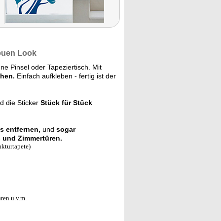
neuen Look
ne Pinsel oder Tapeziertisch. Mit
ehen.
Einfach aufkleben - fertig ist der
d die Sticker
Stück für Stück
s entfernen,
und
sogar
- und Zimmertüren.
ukturtapete)
ren u.v.m.