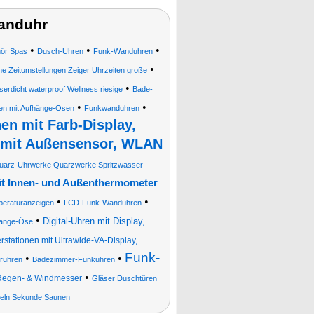
anduhr
•
•
•
hör Spas
Dusch-Uhren
Funk-Wanduhren
•
he Zeitumstellungen Zeiger Uhrzeiten große
•
rdicht waterproof Wellness riesige
Bade-
•
•
en mit Aufhänge-Ösen
Funkwanduhren
en mit Farb-Display,
 mit Außensensor, WLAN
arz-Uhrwerke Quarzwerke Spritzwasser
mit Innen- und Außenthermometer
•
•
eraturanzeigen
LCD-Funk-Wanduhren
•
Digital-Uhren mit Display,
hänge-Öse
tationen mit Ultrawide-VA-Display,
Funk-
•
•
ruhren
Badezimmer-Funkuhren
•
 Regen- & Windmesser
Gläser Duschtüren
eln Sekunde Saunen