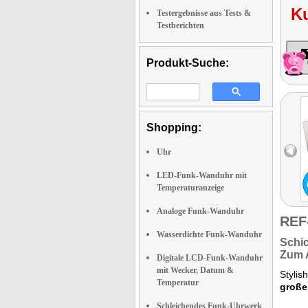
K
Testergebnisse aus Tests &
Testberichten
Produkt-Suche:
Shopping:
Uhr
LED-Funk-Wanduhr mit
Temperaturanzeige
Analoge Funk-Wanduhr
REF
Wasserdichte Funk-Wanduhr
Schic
Zum A
Digitale LCD-Funk-Wanduhr
mit Wecker, Datum &
Stylis
Temperatur
große
Schleichendes Funk-Uhrwerk