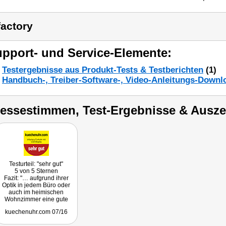
factory
pport- und Service-Elemente:
Testergebnisse aus Produkt-Tests & Testberichten
(1)
Handbuch-, Treiber-Software-, Video-Anleitungs-Downl
ressestimmen, Test-Ergebnisse & Ausz
Testurteil: "sehr gut"
5 von 5 Sternen
Fazit: "… aufgrund ihrer
Optik in jedem Büro oder
auch im heimischen
Wohnzimmer eine gute
Figur macht und können
kuechenuhr.com 07/16
daher ihren Kauf wärmstens
empfehlen."