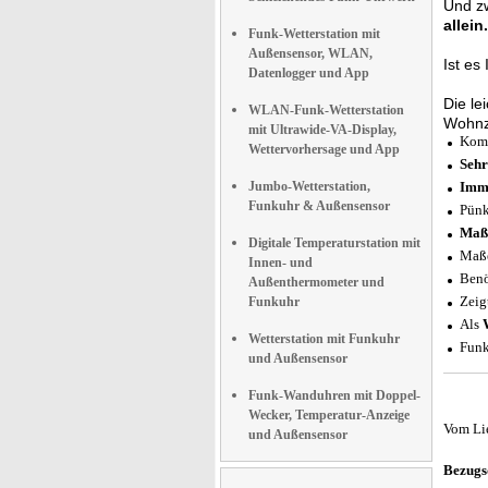
Und z
allein.
Funk-Wetterstation mit
Außensensor, WLAN,
Ist e
Datenlogger und App
Die le
WLAN-Funk-Wetterstation
Wohnz
mit Ultrawide-VA-Display,
Komp
Wettervorhersage und App
Sehr
Jumbo-Wetterstation,
Imm
Funkuhr & Außensensor
Pünk
Maß
Digitale Temperaturstation mit
Maße
Innen- und
Benö
Außenthermometer und
Zeig
Funkuhr
Als
Wetterstation mit Funkuhr
Funk
und Außensensor
Funk-Wanduhren mit Doppel-
Wecker, Temperatur-Anzeige
Vom Li
und Außensensor
Bezugs