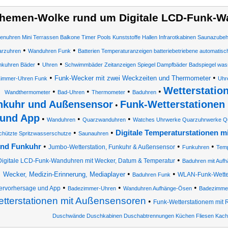
hemen-Wolke rund um Digitale LCD-Funk-W
enuhren Mini Terrassen Balkone Timer Pools Kunststoffe Hallen Infrarotkabinen Saunazube
•
•
rzuhren
Wanduhren Funk
Batterien Temperaturanzeigen batteriebetriebene automatisc
•
•
nkuhren Bäder
Uhren
Schwimmbäder Zeitanzeigen Spiegel Dampfbäder Badspiegel wasse
•
•
Funk-Wecker mit zwei Weckzeiten und Thermometer
immer-Uhren Funk
Uhr
Wetterstation
•
•
•
•
Wandthermometer
Bad-Uhren
Thermometer
Baduhren
nkuhr und Außensensor
Funk-Wetterstationen
•
und App
•
•
•
Wanduhren
Quarzwanduhren
Watches Uhrwerke Quarzuhrwerke Qu
•
•
Digitale Temperaturstationen 
hützte Spritzwasserschutze
Saunauhren
•
•
•
nd Funkuhr
Jumbo-Wetterstation, Funkuhr & Außensensor
Funkuhren
Temp
•
Digitale LCD-Funk-Wanduhren mit Wecker, Datum & Temperatur
Baduhren mit Auf
•
•
Wecker, Medizin-Erinnerung, Mediaplayer
WLAN-Funk-Wetters
Baduhren Funk
•
•
•
ervorhersage und App
Badezimmer-Uhren
Wanduhren Aufhänge-Ösen
Badezimme
tterstationen mit Außensensoren
•
Funk-Wetterstationem mit
Duschwände Duschkabinen Duschabtrennungen Küchen Fliesen Kach