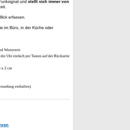
Funksignal und
stellt sich immer von
eit.
lick erfassen.
ie im Büro, in der Küche oder
nd Winterzeit
 die Uhr einfach per Tasten auf der Rückseite
5 x 2 cm
erumfang enthalten)
hren