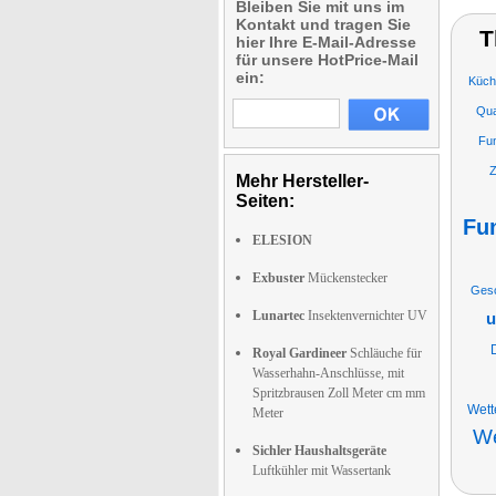
Bleiben Sie mit uns im
Kontakt und tragen Sie
T
hier Ihre E-Mail-Adresse
für unsere HotPrice-Mail
ein:
Küch
Qua
Fu
Z
Mehr Hersteller-
Seiten:
Fu
ELESION
Exbuster
Mückenstecker
Gesc
Lunartec
Insektenvernichter UV
u
Royal Gardineer
Schläuche für
Wasserhahn-Anschlüsse, mit
Spritzbrausen Zoll Meter cm mm
Wett
Meter
We
Sichler Haushaltsgeräte
Luftkühler mit Wassertank