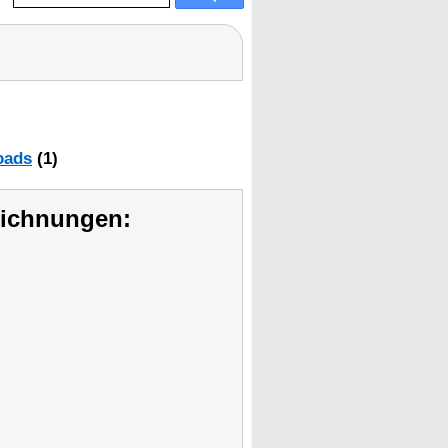
oads
(1)
eichnungen: