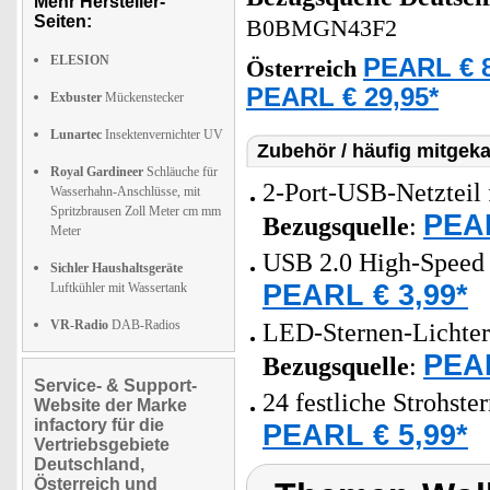
Mehr Hersteller-
Seiten:
B0BMGN43F2
ELESION
PEARL € 8
Österreich
PEARL € 29,95*
Exbuster
Mückenstecker
Lunartec
Insektenvernichter UV
Zubehör / häufig mitgeka
Royal Gardineer
Schläuche für
2-Port-USB-Netzteil 
Wasserhahn-Anschlüsse, mit
Spritzbrausen Zoll Meter cm mm
PEAR
Bezugsquelle
:
Meter
USB 2.0 High-Speed 
Sichler Haushaltsgeräte
PEARL € 3,99*
Luftkühler mit Wassertank
VR-Radio
DAB-Radios
LED-Sternen-Lichterk
PEAR
Bezugsquelle
:
Service- & Support-
24 festliche Strohst
Website der Marke
infactory für die
PEARL € 5,99*
Vertriebsgebiete
Deutschland,
Österreich und