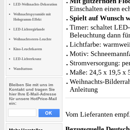
Mit glitzernden Flo
LED-Weihnachts-Dekoration
Einschalten einen ec
Weihnachtspyramide mit
Spielt auf Wunsch w
Hologramm-Effekt
Timer: schaltet LED-
LED-Lichtergirlande
Beleuchtung dann fü
Weihnachtsstern-Leuchte
Lichtfarbe: warmwei
Kino-Leuchtkasten
Motiv: Schneemannf
LED-Lichterkranz
Stromversorgung: per
Wandtattoos
Maße: 24,5 x 19,5 x 
Weihnachts-Bilderra
Bleiben Sie mit uns im
Anleitung
Kontakt und tragen Sie
hier Ihre E-Mail-Adresse
für unsere HotPrice-Mail
ein:
Vom Lieferanten emp
Bezugsquelle
Deutsch