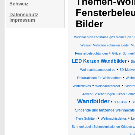
Themen-Wol
Schweiz
Fensterbele
Datenschutz
Impressum
Bilder
Weihnachten christmas gifts frames pic
Wasser Melodien schneien Lieder M
•
Fensterbeleuchtungen
Glitzer Schneef
LED Kerzen Wandbilder
•
Bi
•
Weihnachtsaccessoires
3D-Motive
•
Dekorationen für Weihnachten
Weihna
•
•
Winterdekos
Weihnachtsbilder
Bilder
Advent Bescherungen Glitzer Schne
Wandbilder
•
•
3D-Bilder
St
Singende und tanzende Weihnachts
•
•
Tiere Schlitten
Weihnachtsdekos
Le
Schneekugeln Schneeimitationen Krippen w
Auf