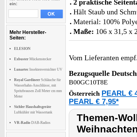
2 praktische Seiten
ein:
Hält Staub und Schm
Material: 100% Poly
Maße:
106 x 31,5 x 
Mehr Hersteller-
Seiten:
ELESION
Vom Lieferanten emp
Exbuster
Mückenstecker
Lunartec
Insektenvernichter UV
Bezugsquelle
Deutsch
Royal Gardineer
Schläuche für
B00GC10T8E
Wasserhahn-Anschlüsse, mit
Spritzbrausen Zoll Meter cm mm
PEARL € 4
Österreich
Meter
PEARL € 7,95*
Sichler Haushaltsgeräte
Luftkühler mit Wassertank
Themen-Wolk
VR-Radio
DAB-Radios
Weihnachte