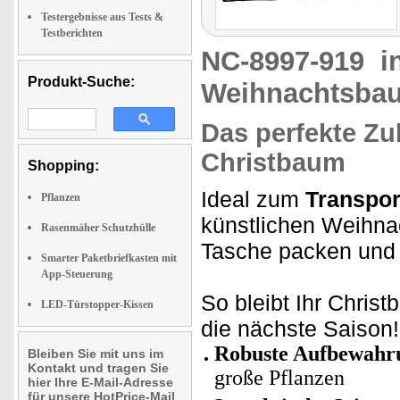
Testergebnisse aus Tests &
Testberichten
NC-8997-919
i
Produkt-Suche:
Weihnachtsba
Das perfekte Z
Christbaum
Shopping:
Ideal zum
Transpor
Pflanzen
künstlichen Weihna
Rasenmäher Schutzhülle
Tasche packen un
Smarter Paketbriefkasten mit
App-Steuerung
So bleibt Ihr Christ
LED-Türstopper-Kissen
die nächste Saison!
Robuste Aufbewahr
Bleiben Sie mit uns im
Kontakt und tragen Sie
große Pflanzen
hier Ihre E-Mail-Adresse
für unsere HotPrice-Mail