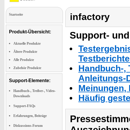
infactory
Startseite
Produkt-Übersicht:
Support- und
Aktuelle Produkte
Testergebni
Ältere Produkte
Testbericht
Alle Produkte
Handbuch-, T
Zubehör Produkte
Anleitungs-
Support-Elemente:
Meinungen, 
Handbuch-, Treiber-, Video-
Häufig geste
Downloads
Support-FAQs
Pressestimme
Erfahrungen, Beiträge
Diskussions-Forum
Auszeichnun