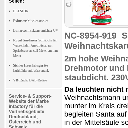
Seiten:
ELESION
Exbuster
Mückenstecker
Lunartec
Insektenvernichter UV
NC-8954-919
S
Royal Gardineer
Schläuche für
Weihnachtskar
Wasserhahn-Anschlüsse, mit
Spritzbrausen Zoll Meter cm mm
Meter
2m hohe
Weihn
Sichler Haushaltsgeräte
Drehmotor und
Luftkühler mit Wassertank
staubdicht. 230
VR-Radio
DAB-Radios
Da leuchten nicht
Weihnachtsmann und
Service- & Support-
Website der Marke
munter im Kreis dr
infactory für die
Vertriebsgebiete
begleiten Santa auf
Deutschland,
in der Mittelsäule 
Österreich und
Schweiz