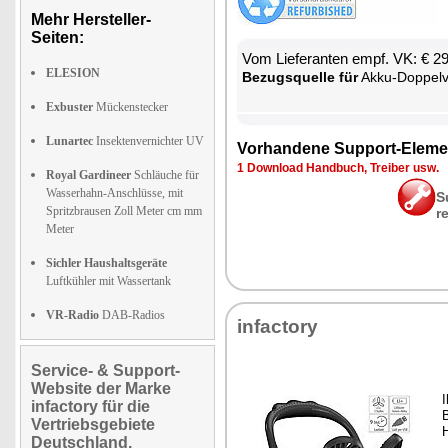
Mehr Hersteller-
Seiten:
Vom Lie­fe­ran­ten empf. VK: € 2
ELESION
Be­zugs­quel­le für
Ak­ku-Dop­pel­ven­ti
Exbuster
Mückenstecker
Lunartec
Insektenvernichter UV
Vor­han­de­ne Sup­port-Ele­me
1 Down­load Hand­buch, Trei­ber usw.
Royal Gardineer
Schläuche für
Wasserhahn-Anschlüsse, mit
S
Spritzbrausen Zoll Meter cm mm
r
Meter
Sichler Haushaltsgeräte
Luftkühler mit Wassertank
VR-Radio
DAB-Radios
in­fac­to­ry
Service- & Support-
Website der Marke
I
infactory für die
B
Vertriebsgebiete
H
Deutschland,