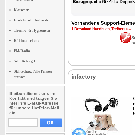
Be­zugs­quel­le für
Ak­ku-Dop­pel­ven­ti
Klatscher
Insektenschutz-Fenster
Vor­han­de­ne Sup­port-Ele­me
1 Down­load Hand­buch, Trei­ber usw.
Thermo- & Hygrometer
S
Kühlmanschette
r
FM-Radio
Schüttelkugel
Sichtschutz Folie Fenster
in­fac­to­ry
statisch
Bleiben Sie mit uns im
Kontakt und tragen Sie
G
hier Ihre E-Mail-Adresse
r
für unsere HotPrice-Mail
P
ein:
t