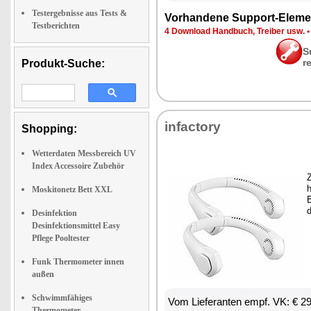
Testergebnisse aus Tests &
Vor­han­de­ne Sup­port-Ele­me
Testberichten
4 Down­load Hand­buch, Trei­ber usw.
S
r
Produkt-Suche:
in­fac­to­ry
Shopping:
Wetterdaten Messbereich UV
Index Accessoire Zubehör
Z
h
Moskitonetz Bett XXL
B
d
Desinfektion
Desinfektionsmittel Easy
Pflege Pooltester
Funk Thermometer innen
außen
Schwimmfähiges
Vom Lie­fe­ran­ten empf. VK: € 2
Thermometer