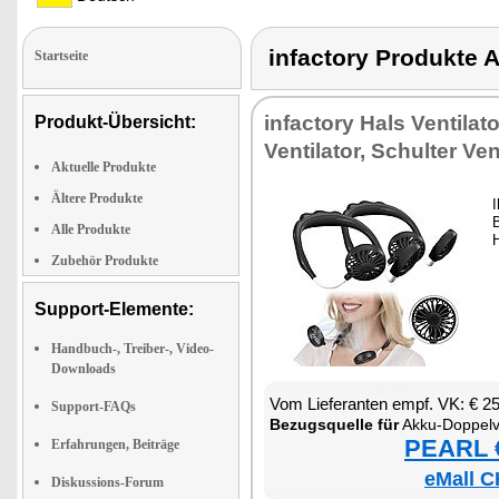
infactory Produk
Startseite
in­fac­to­ry Hals Ven­ti­la
Produkt-Übersicht:
Ven­ti­la­tor, Schul­ter Ven­t
Aktuelle Produkte
Ältere Produkte
I
B
Alle Produkte
H
Zubehör Produkte
Support-Elemente:
Handbuch-, Treiber-, Video-
Downloads
Vom Lie­fe­ran­ten empf. VK: € 2
Support-FAQs
Be­zugs­quel­le für
Ak­ku-Dop­pel­ven­ti
PEARL €
Erfahrungen, Beiträge
eMall C
Diskussions-Forum