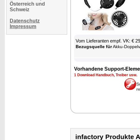
Österreich und
Schweiz
Datenschutz
Impressum
Vom Lie­fe­ran­ten empf. VK: € 2
Be­zugs­quel­le für
Ak­ku-Dop­pel­ven­ti
Vor­han­de­ne Sup­port-Ele­me
1 Down­load Hand­buch, Trei­ber usw.
S
r
infactory Produk