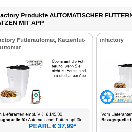
factory Produkte AUTOMATISCHER FUTTE
TZEN MIT APP
ac­to­ry Fut­ter­au­to­mat, Kat­zen­fut­
in­fac­to­ry
­au­to­mat
Über­nimmt die Füt­
te­rung, wenn Sie
nicht zu Hau­se sind
- ein­stell­bar per App
 Lie­fe­ran­ten empf. VK: € 149,90
Vom Lie­fe­ran­t
zugs­quel­le für
Au­to­ma­ti­scher Fut­ter­napf für Hun­de & Kat­zen mit App
Be­zugs­quel­le f
PEARL € 37,99*