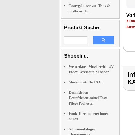
Testergebnisse aus Tests &
Testberichten
Vor­
3 Dow
Produkt-Suche:
Aus­z
Shopping:
Wetterdaten Messbereich UV
Index Accessoire Zubehör
in
KA
Moskitonetz Bett XXL
Desinfektion
Desinfektionsmittel Easy
Pflege Pooltester
Funk Thermometer innen
außen
Schwimmfähiges
Thermometer