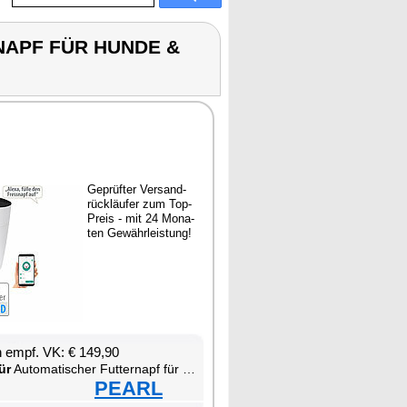
RNAPF FÜR HUNDE &
Ge­prüf­ter Ver­sand­
rück­läu­fer zum Top-
Preis - mit 24 Mo­na­
ten Ge­währ­leis­tung!
en empf. VK: € 149,90
ür
Au­to­ma­ti­scher Fut­ter­napf für Hun­de & Kat­zen mit App
PEARL