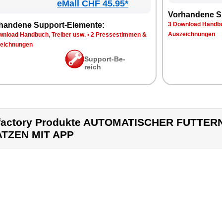
eMall CHF 45.95*
Vor­han­de­ne S
han­de­ne Sup­port-Ele­men­te:
3 Down­load Hand­bu
Aus­zeich­nun­gen
n­load Hand­buch, Trei­ber usw.
•
2 Pres­se­stim­men &
eich­nun­gen
Sup­port-Be­
reich
factory Produkte AUTOMATISCHER FUTTE
TZEN MIT APP