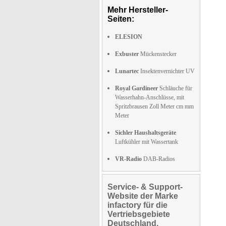
Mehr Hersteller-
Seiten:
ELESION
Exbuster
Mückenstecker
Lunartec
Insektenvernichter UV
Royal Gardineer
Schläuche für
Wasserhahn-Anschlüsse, mit
Spritzbrausen Zoll Meter cm mm
Meter
Sichler Haushaltsgeräte
Luftkühler mit Wassertank
VR-Radio
DAB-Radios
Service- & Support-
Website der Marke
infactory für die
Vertriebsgebiete
Deutschland,