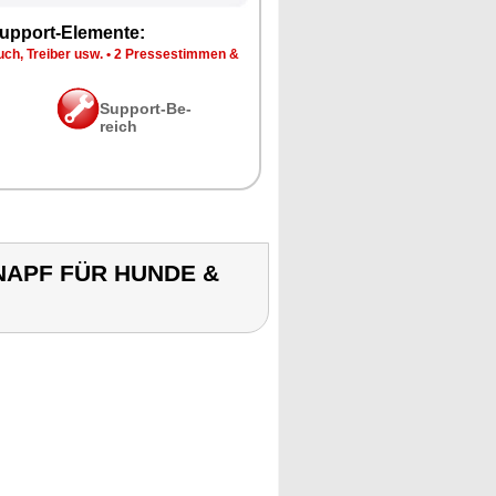
up­port-Ele­men­te:
ch, Trei­ber usw.
•
2 Pres­se­stim­men &
Sup­port-Be­
reich
RNAPF FÜR HUNDE &