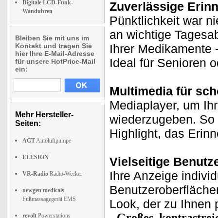
Digitale LCD-Funk-
Zuverlässige Erinn
Wanduhren
Pünktlichkeit war ni
an wichtige Tagesa
Bleiben Sie mit uns im
Kontakt und tragen Sie
Ihrer Medikamente -
hier Ihre E-Mail-Adresse
Ideal für Senioren
für unsere HotPrice-Mail
ein:
Multimedia für sc
Mediaplayer, um Ihr
Mehr Hersteller-
wiederzugeben. So 
Seiten:
Highlight, das Erin
AGT
Autoluftpumpe
ELESION
Vielseitige Benutze
Ihre Anzeige indivi
VR-Radio
Radio-Wecker
Benutzeroberflächen
newgen medicals
Fußmassagegerät EMS
Look, der zu Ihnen 
Großes, kontrastrei
revolt
Powerstations