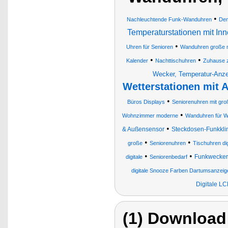
•
Nachleuchtende Funk-Wanduhren
Dem
Temperaturstationen mit I
•
Uhren für Senioren
Wanduhren große 
•
•
Kalender
Nachttischuhren
Zuhause 
Wecker, Temperatur-Anz
Wetterstationen mit
•
Büros Displays
Seniorenuhren mit gr
•
Wohnzimmer moderne
Wanduhren für 
•
& Außensensor
Steckdosen-Funkklin
•
•
große
Seniorenuhren
Tischuhren dig
•
•
Funkwecker
digitale
Seniorenbedarf
digitale Snooze Farben Dartumsanzeig
Digitale L
(1) Download