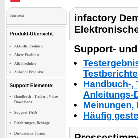
infactory Dem
Startseite
Elektronisch
Produkt-Übersicht:
Support- und
Aktuelle Produkte
Ältere Produkte
Testergebni
Alle Produkte
Testbericht
Zubehör Produkte
Handbuch-, T
Support-Elemente:
Anleitungs-
Handbuch-, Treiber-, Video-
Downloads
Meinungen, 
Support-FAQs
Häufig geste
Erfahrungen, Beiträge
Diskussions-Forum
Pressestimme