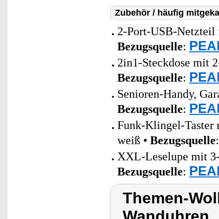
Zubehör / häufig mitgeka
2-Port-USB-Netzteil 
PEAR
Bezugsquelle
:
2in1-Steckdose mit 2
PEAR
Bezugsquelle
:
Senioren-Handy, Gar
PEAR
Bezugsquelle
:
Funk-Klingel-Taster 
weiß •
Bezugsquelle
XXL-Leselupe mit 3-
PEAR
Bezugsquelle
:
Themen-Wolk
Wanduhren,