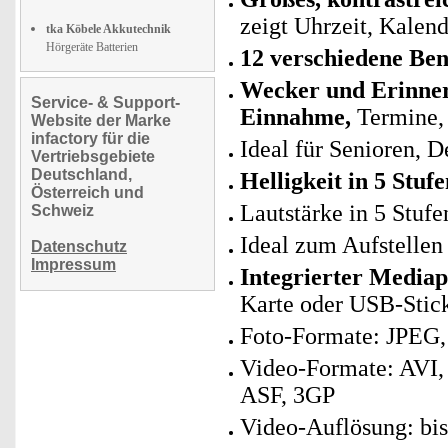
zeigt Uhrzeit, Kalen
tka Köbele Akkutechnik
Hörgeräte Batterien
12 verschiedene Ben
Wecker und Erinner
Service- & Support-
Einnahme,
Termine, 
Website der Marke
infactory für die
Ideal für Senioren,
Vertriebsgebiete
Deutschland,
Helligkeit in 5 Stu
Österreich und
Lautstärke in 5 Stufe
Schweiz
Ideal zum Aufstelle
Datenschutz
Impressum
Integrierter Mediap
Karte oder USB-Stic
Foto-Formate: JPEG,
Video-Formate: AVI
ASF, 3GP
Video-Auflösung: bi