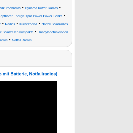
•
•
ndkurbelradios
Dynamo Koffer-Radios
•
 Kopfhörer Energie spar Power Power-Banks
•
•
•
e
Radios
Kurbelradios
Notfall-Solarradios
•
e Solarzellen kompakte
Handyladefunktionen
•
adios
Notfall Radios
mit Batterie, Notfallradios)