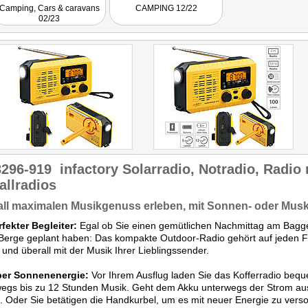
Camping, Cars & caravans
CAMPING 12/22
02/23
3296-919
infactory Solarradio, Notradio, Radio 
allradios
ll maximalen Musikgenuss erleben, mit Sonnen- oder Musk
rfekter Begleiter:
Egal ob Sie einen gemütlichen Nachmittag am Bagger
 Berge geplant haben: Das kompakte Outdoor-Radio gehört auf jeden Fa
und überall mit der Musik Ihrer Lieblingssender.
per Sonnenenergie:
Vor Ihrem Ausflug laden Sie das Kofferradio be
egs bis zu 12 Stunden Musik. Geht dem Akku unterwegs der Strom aus, 
 Oder Sie betätigen die Handkurbel, um es mit neuer Energie zu versor