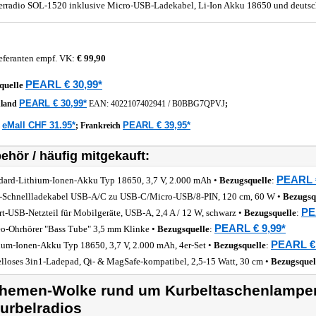
erradio SOL-1520 inklusive Micro-USB-Ladekabel, Li-Ion Akku 18650 und deutsc
eferanten empf. VK:
€ 99,90
PEARL € 30,99*
quelle
PEARL € 30,99*
hland
EAN:
4022107402941
/
B0BBG7QPVJ
;
eMall CHF 31.95*
PEARL € 39,95*
z
;
Frankreich
ehör / häufig mitgekauft:
PEARL €
dard-Lithium-Ionen-Akku Typ 18650, 3,7 V, 2.000 mAh •
Bezugsquelle
:
-Schnellladekabel USB-A/C zu USB-C/Micro-USB/8-PIN, 120 cm, 60 W •
Bezugsq
PE
rt-USB-Netzteil für Mobilgeräte, USB-A, 2,4 A / 12 W, schwarz •
Bezugsquelle
:
PEARL € 9,99*
eo-Ohrhörer "Bass Tube" 3,5 mm Klinke •
Bezugsquelle
:
PEARL € 
ium-Ionen-Akku Typ 18650, 3,7 V, 2.000 mAh, 4er-Set •
Bezugsquelle
:
lloses 3in1-Ladepad, Qi- & MagSafe-kompatibel, 2,5-15 Watt, 30 cm •
Bezugsquel
hemen-Wolke rund um Kurbeltaschenlampen,
urbelradios