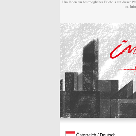
Um Ihnen ein bestmögliches Erlebnis auf dieser We
zu. Inf
Österreich / Deutsch