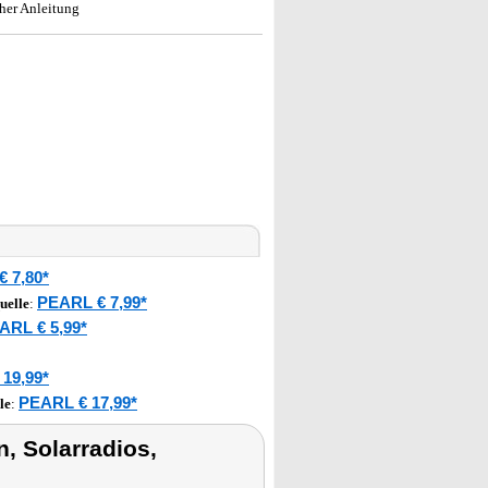
her Anleitung
 7,80*
PEARL € 7,99*
uelle
:
ARL € 5,99*
19,99*
PEARL € 17,99*
le
:
 Solarradios,