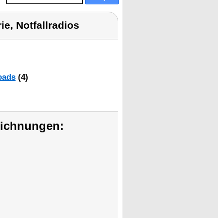
ie, Notfallradios
oads
(4)
eichnungen: