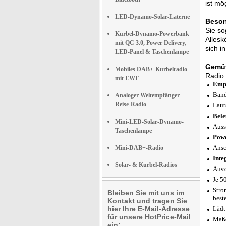
ist mö
LED-Dynamo-Solar-Laterne
Beson
Sie so
Kurbel-Dynamo-Powerbank
Allesk
mit QC 3.0, Power Delivery,
sich i
LED-Panel & Taschenlampe
Gemüt
Mobiles DAB+-Kurbelradio
Radio 
mit EWF
Empf
Band
Analoger Weltempfänger
Reise-Radio
Laut
Bele
Mini-LED-Solar-Dynamo-
Auss
Taschenlampe
Powe
Ansc
Mini-DAB+-Radio
Inte
Solar- & Kurbel-Radios
Ausz
Je 5
Stro
Bleiben Sie mit uns im
best
Kontakt und tragen Sie
hier Ihre E-Mail-Adresse
Lädt
für unsere HotPrice-Mail
Maße
ein: