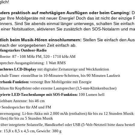
glich!
ders praktisch auf mehrtägigen Ausflügen oder beim Camping:
Da
gar Ihre Mobilgeräte mit neuer Energie! Doch das ist nicht der einzige
önners. Sind Sie abends einmal länger unterwegs, schalten Sie einfach
n einer Notsituation, aktivieren Sie zusätzlich den SOS-Notalarm und 
lich beim Musik-Hören einschlummern:
Stellen Sie einfach den Aus
nach der vorgegebenen Zeit einfach ab.
angstarkes Outdoor-Radio
breite: 87 - 108 MHz FM, 520 - 1710 kHz AM
sprecher-Ausgangsleistung: 1 Watt RMS
uchtetes LCD-Display
mit digitaler Zeitanzeige und Weckfunktion
chalt-Timer: einstellbar in 10-Minuten-Schritten, bis 90 Minuten Laufzeit
rbank-Funktion:
versorgt Ihre Mobilgeräte mit Energie
hluss für Kopfhörer oder externe Lautsprecher (3,5-mm-Klinkenbuchse)
grierte LED-Taschenlampe mit SOS-Funktion:
100 Lumen hell
iehbare Antenne: bis 46 cm
0 Sendespeicher für AM und FM
mversorgung: Li-Ion-Akku mit 2.000 mAh (enthalten) für bis zu 12 Stunden Musik 
ellen) für bis zu 5 Stunden Musik
 über integrierte Solarzelle, Handkurbel oder USB (5-Volt-Netzteil bitte dazu bestel
: 15,8 x 8,5 x 4,5 cm, Gewicht: 380 g