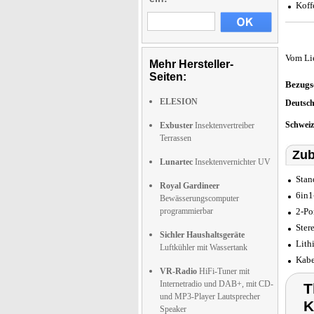
Koff
Vom Li
Mehr Hersteller-
Seiten:
Bezugs
ELESION
Deutsc
Schwei
Exbuster
Insektenvertreiber
Terrassen
Zub
Lunartec
Insektenvernichter UV
Stan
Royal Gardineer
6in1
Bewässerungscomputer
programmierbar
2-Po
Ster
Sichler Haushaltsgeräte
Lith
Luftkühler mit Wassertank
Kabe
VR-Radio
HiFi-Tuner mit
Internetradio und DAB+, mit CD-
T
und MP3-Player Lautsprecher
K
Speaker