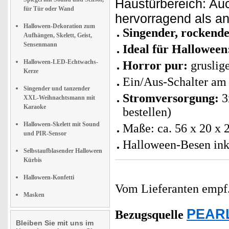
Haustürbereich: Auc
für Tür oder Wand
hervorragend als a
Halloween-Dekoration zum
Singender, rockend
Aufhängen, Skelett, Geist,
Sensenmann
Ideal für Halloween
Halloween-LED-Echtwachs-
Horror pur:
gruslige
Kerze
Ein/Aus-Schalter am 
Singender und tanzender
Stromversorgung:
3
XXL-Weihnachtsmann mit
Karaoke
bestellen)
Halloween-Skelett mit Sound
Maße: ca. 56 x 20 x 
und PIR-Sensor
Halloween-Besen inkl
Selbstaufblasender Halloween
Kürbis
Halloween-Konfetti
Vom Lieferanten emp
Masken
PEARL
Bezugsquelle
Bleiben Sie mit uns im