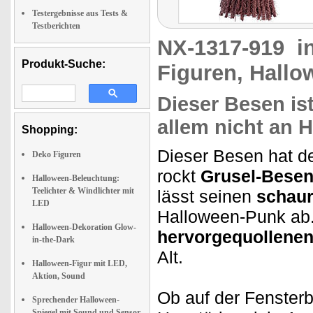
Testergebnisse aus Tests &
Testberichten
NX-1317-919
i
Produkt-Suche:
Figuren, Hall
Dieser Besen is
allem nicht an 
Shopping:
Dieser Besen hat de
Deko Figuren
rockt
Grusel-Besen
Halloween-Beleuchtung:
Teelichter & Windlichter mit
lässt seinen
schau
LED
Halloween-Punk ab. 
Halloween-Dekoration Glow-
hervorgequollene
in-the-Dark
Alt.
Halloween-Figur mit LED,
Aktion, Sound
Ob auf der Fenster
Sprechender Halloween-
Spiegel mit Sound und Sensor,