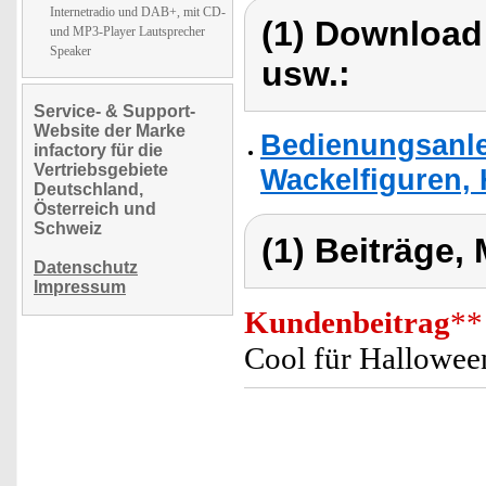
Internetradio und DAB+, mit CD-
(1) Download
und MP3-Player Lautsprecher
Speaker
usw.:
Service- & Support-
Website der Marke
Bedienungsanlei
infactory für die
Vertriebsgebiete
Wackelfiguren,
Deutschland,
Österreich und
Schweiz
(1) Beiträge,
Datenschutz
Impressum
Kundenbeitrag
**
Cool für Hallowee