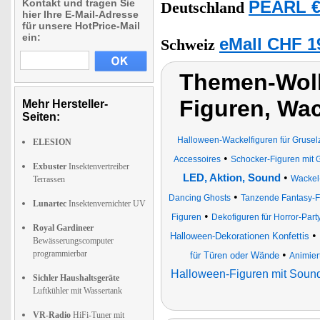
Kontakt und tragen Sie
PEARL €
Deutschland
hier Ihre E-Mail-Adresse
für unsere HotPrice-Mail
ein:
eMall CHF 1
Schweiz
Themen-Wolk
Figuren, Wa
Mehr Hersteller-
Seiten:
Halloween-Wackelfiguren für Gruselz
ELESION
•
Accessoires
Schocker-Figuren mit 
Exbuster
Insektenvertreiber
•
LED, Aktion, Sound
Wackel
Terrassen
•
Dancing Ghosts
Tanzende Fantasy-F
Lunartec
Insektenvernichter UV
•
Figuren
Dekofiguren für Horror-Part
Royal Gardineer
•
Halloween-Dekorationen Konfettis
Bewässerungscomputer
programmierbar
•
für Türen oder Wände
Animier
Halloween-Figuren mit Soun
Sichler Haushaltsgeräte
Luftkühler mit Wassertank
VR-Radio
HiFi-Tuner mit