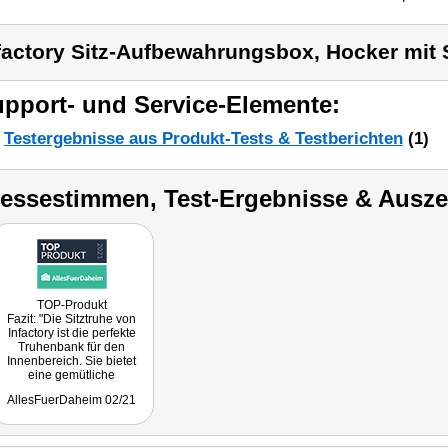
factory Sitz-Aufbewahrungsbox, Hocker mit
pport- und Service-Elemente:
Testergebnisse aus Produkt-Tests & Testberichten
(1)
ressestimmen, Test-Ergebnisse & Ausz
TOP-Produkt
Fazit: "Die Sitztruhe von
Infactory ist die perfekte
Truhenbank für den
Innenbereich. Sie bietet
eine gemütliche
Sitzgelegenheit und hat
AllesFuerDaheim 02/21
gleichzeitig genug Platz um
Alltagsgegenstände darin
aufzubewahren. Einfach
ausklappen und den Deckel