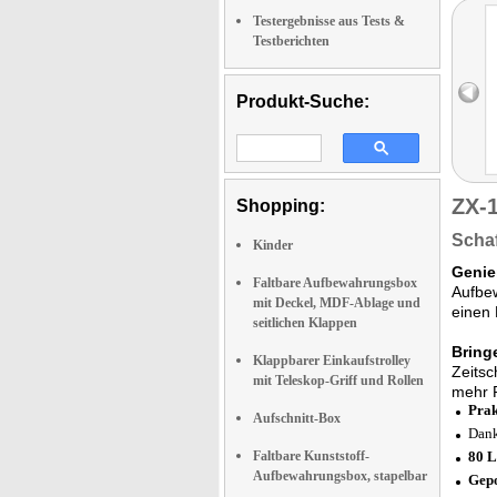
Testergebnisse aus Tests &
Testberichten
Produkt-Suche:
ZX-
Shopping:
Schaf
Kinder
Genie
Faltbare Aufbewahrungsbox
Aufbew
mit Deckel, MDF-Ablage und
einen 
seitlichen Klappen
Bring
Klappbarer Einkaufstrolley
Zeitsc
mit Teleskop-Griff und Rollen
mehr P
Prak
Aufschnitt-Box
Dank
Faltbare Kunststoff-
80 L
Aufbewahrungsbox, stapelbar
Gepo