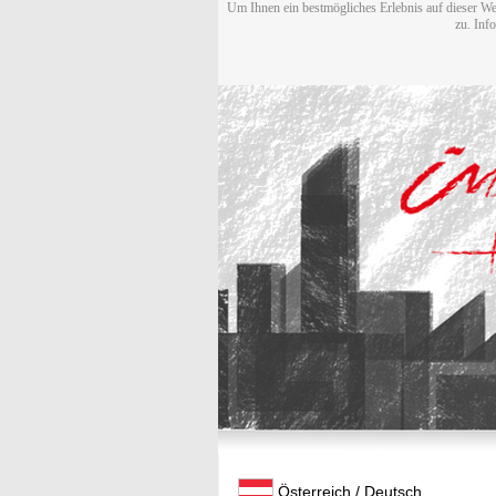
Um Ihnen ein bestmögliches Erlebnis auf dieser We
zu. Inf
Österreich / Deutsch