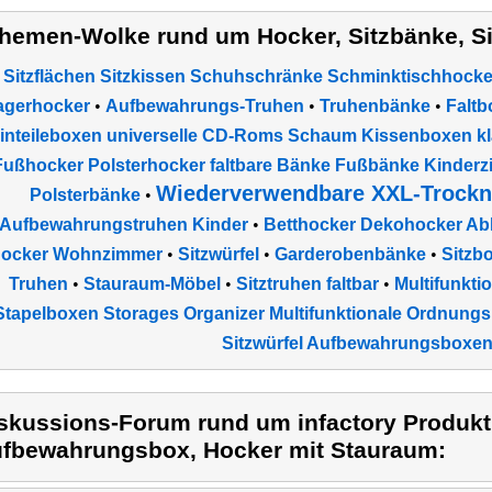
hemen-Wolke rund um Hocker, Sitzbänke, S
Sitzflächen Sitzkissen Schuhschränke Schminktischhoc
agerhocker
•
Aufbewahrungs-Truhen
•
Truhenbänke
•
Faltb
inteileboxen universelle CD-Roms Schaum Kissenboxen kl
Fußhocker Polsterhocker faltbare Bänke Fußbänke Kinderzi
Wiederverwendbare XXL-Trockne
Polsterbänke
•
Aufbewahrungstruhen Kinder
•
Betthocker Dekohocker Abl
ocker Wohnzimmer
•
Sitzwürfel
•
Garderobenbänke
•
Sitzb
Truhen
•
Stauraum-Möbel
•
Sitztruhen faltbar
•
Multifunkti
Stapelboxen Storages Organizer Multifunktionale Ordnung
Sitzwürfel Aufbewahrungsboxe
skussions-Forum rund um infactory Produkt i
fbewahrungsbox, Hocker mit Stauraum: