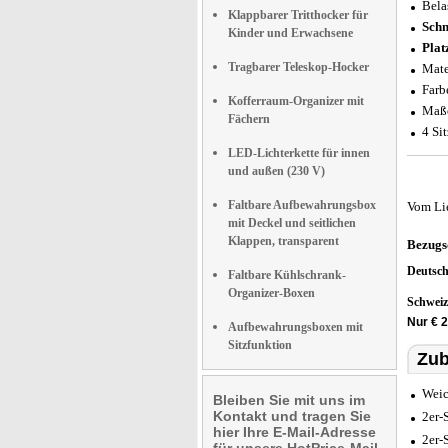
Bela
Klappbarer Tritthocker für
Schn
Kinder und Erwachsene
Plat
Tragbarer Teleskop-Hocker
Mate
Farb
Kofferraum-Organizer mit
Maße
Fächern
4 Si
LED-Lichterkette für innen
und außen (230 V)
Faltbare Aufbewahrungsbox
Vom Li
mit Deckel und seitlichen
Klappen, transparent
Bezugs
Deutsc
Faltbare Kühlschrank-
Organizer-Boxen
Schwei
Nur € 2
Aufbewahrungsboxen mit
Sitzfunktion
Zub
Weic
Bleiben Sie mit uns im
Kontakt und tragen Sie
2er-
hier Ihre E-Mail-Adresse
2er-