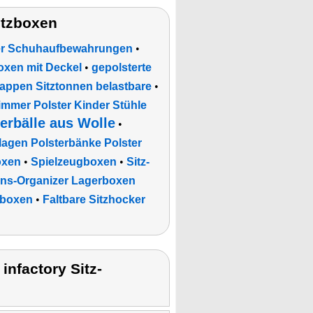
itzboxen
ker Schuhaufbewahrungen
•
oxen mit Deckel
•
gepolsterte
appen Sitztonnen belastbare
•
mmer Polster Kinder Stühle
rbälle aus Wolle
•
agen Polsterbänke Polster
oxen
•
Spielzeugboxen
•
Sitz-
ons-Organizer Lagerboxen
sboxen
•
Faltbare Sitzhocker
n
nfactory Sitz-