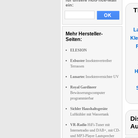
für unsere HotPrice-Mail
ein:
T
L
Mehr Hersteller-
Kle
Seiten:
ELESION
Exbuster
Insektenvertreiber
Terrassen
H
Lunartec
Insektenvernichter UV
Royal Gardineer
Bewässerungscomputer
programmierbar
Sichler Haushaltsgeräte
Luftkühler mit Wassertank
Di
VR-Radio
HiFi-Tuner mit
Au
Internetradio und DAB+, mit CD-
und MP3-Player Lautsprecher