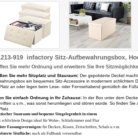
darauf geben und schon ist
die Truhe aufgebaut. Durch
die unterschiedlichen
Farben findet jeder die
passende Truhenbank für
sein Zuhause."
1213-919
infactory Sitz-Aufbewahrungsbox, Ho
fen Sie mehr Ordnung und erweitern Sie Ihre Sitzmöglichke
ßen Sie mehr Sitzplatz und Stauraum:
Der gepolsterte Deckel macht
ahrungsbox ein bequemes Sitz-Accessoire in modernem schlichtem De
Platz an oder legen beim Lese- oder Fernsehabend gemütlich die Füß
en Sie einfach Ordnung in Ihr Zuhause:
In der Box unter dem Deckel
hriften u.v.m., was sonst herumliegen und stören würde. So finden Sie al
latz.
tischer Stauraum und bequeme Sitzgelegenheit in einem
 schlichtem Design ideal für Wohn-, Schlafzimmer und Flur
iter Fassungsvermögen:
für Decken, Kissen, Zeitschriften, Schals u.v.m.
lsterte Sitzfläche:
auch als Fußbank verwendbar