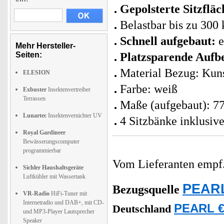
Gepolsterte Sitzfläc
Belastbar bis zu 300 
Schnell aufgebaut:
e
Mehr Hersteller-
Seiten:
Platzsparende Aufb
Material Bezug: Kuns
ELESION
Farbe: weiß
Exbuster
Insektenvertreiber
Terrassen
Maße (aufgebaut): 77
Lunartec
Insektenvernichter UV
4 Sitzbänke inklusiv
Royal Gardineer
Bewässerungscomputer
programmierbar
Vom Lieferanten emp
Sichler Haushaltsgeräte
Luftkühler mit Wassertank
PEARL
Bezugsquelle
VR-Radio
HiFi-Tuner mit
Internetradio und DAB+, mit CD-
PEARL €
Deutschland
und MP3-Player Lautsprecher
Speaker