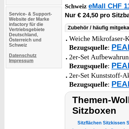
eMall CHF 1
Schweiz
Service- & Support-
Nur € 24,50 pro Sitzb
Website der Marke
infactory für die
Zubehör / häufig mitgeka
Vertriebsgebiete
Deutschland,
Weiche Mikrofaser-K
Österreich und
Schweiz
PEAR
Bezugsquelle
:
Datenschutz
2er-Set Aufbewahrung
Impressum
PEAR
Bezugsquelle
:
2er-Set Kunststoff-Ak
PEAR
Bezugsquelle
:
Themen-Wolk
Sitzboxen
Sitzflächen Sitzkisse