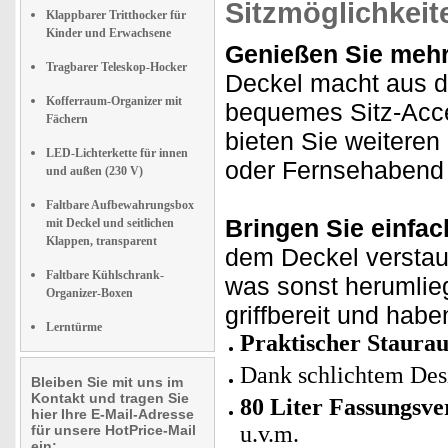
Sitzmöglichkeit
Klappbarer Tritthocker für
Kinder und Erwachsene
Genießen Sie mehr
Tragbarer Teleskop-Hocker
Deckel macht aus d
Kofferraum-Organizer mit
bequemes Sitz-Acce
Fächern
bieten Sie weiteren
LED-Lichterkette für innen
oder Fernsehabend 
und außen (230 V)
Faltbare Aufbewahrungsbox
Bringen Sie einfac
mit Deckel und seitlichen
Klappen, transparent
dem Deckel verstaue
Faltbare Kühlschrank-
was sonst herumlieg
Organizer-Boxen
griffbereit und habe
Lerntürme
Praktischer Staura
Dank schlichtem Desi
Bleiben Sie mit uns im
Kontakt und tragen Sie
80 Liter Fassungsv
hier Ihre E-Mail-Adresse
u.v.m.
für unsere HotPrice-Mail
ein: