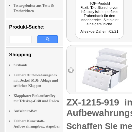
TOP-Produkt
Testergebnisse aus Tests &
Fazit: "Die Sitztruhe von
Testberichten
Infactory ist die perfekte
Truhenbank für den
Innenbereich. Sie bietet
eine gemütliche
Produkt-Suche:
Sitzgelegenheit und hat
AllesFuerDaheim 02/21
gleichzeitig genug Platz um
Alltagsgegenstände darin
aufzubewahren. Einfach
ausklappen und den Deckel
darauf geben und schon ist
die Truhe aufgebaut. Durch
Shopping:
die unterschiedlichen
Farben findet jeder die
Sitzbank
passende Truhenbank für
sein Zuhause."
Faltbare Aufbewahrungsbox
mit Deckel, MDF-Ablage und
seitlichen Klappen
Klappbarer Einkaufstrolley
ZX-1215-919
i
mit Teleskop-Griff und Rollen
Aufbewahrungs
Aufschnitt-Box
Faltbare Kunststoff-
Schaffen Sie me
Aufbewahrungsbox, stapelbar