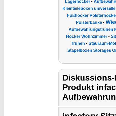
Lagerhocker
•
Aufbewahr
Kleinteileboxen universel
Fußhocker Polsterhocker
Wie
Polsterbänke
•
Aufbewahrungstruhen 
Hocker Wohnzimmer
•
Si
Truhen
•
Stauraum-Mö
Stapelboxen Storages O
Diskussions-
Produkt infac
Aufbewahrun