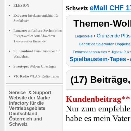
ELESION
eMall CHF 1
Schweiz
Exbuster
Insektenvernichter für
Themen-Wolk
Steckdosen
Lunartec
aufladbare Stechmücken
•
Grunzende Plüs
Fliegenwedler Anti Abwehren
Legespiele
Tiervertreiber fliegende
Bedruckte Spielwaren Doppelsei
St. Leonhard
Funkuhrwerke für
•
Erwachsenenpuzzles
Jigsaw-Puzz
Wanduhren
Spielbaustein-Tapes
•
Sweetypet
Welpen-Unterlagen
VR-Radio
WLAN-Radio-Tuner
(17) Beiträge
Service- & Support-
Kundenbeitrag
**
Website der Marke
infactory für die
Nur zum empfehlen
Vertriebsgebiete
Deutschland,
habe es mein Vater
Österreich und
Schweiz