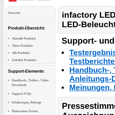
infactory LE
Startseite
LED-Beleuch
Produkt-Übersicht:
Support- und
Aktuelle Produkte
Ältere Produkte
Testergebni
Alle Produkte
Testbericht
Zubehör Produkte
Handbuch-, T
Support-Elemente:
Anleitungs-
Handbuch-, Treiber-, Video-
Downloads
Meinungen, 
Support-FAQs
Erfahrungen, Beiträge
Pressestimme
Diskussions-Forum