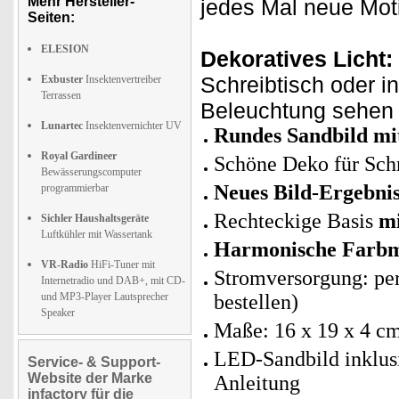
Mehr Hersteller-
jedes Mal neue Mot
Seiten:
ELESION
Dekoratives Licht:
Schreibtisch oder 
Exbuster
Insektenvertreiber
Terrassen
Beleuchtung sehen 
Lunartec
Insektenvernichter UV
Rundes Sandbild mi
Royal Gardineer
Schöne Deko für Schr
Bewässerungscomputer
Neues Bild-Ergebni
programmierbar
Rechteckige Basis
mi
Sichler Haushaltsgeräte
Luftkühler mit Wassertank
Harmonische Farb
VR-Radio
HiFi-Tuner mit
Stromversorgung: per
Internetradio und DAB+, mit CD-
und MP3-Player Lautsprecher
bestellen)
Speaker
Maße: 16 x 19 x 4 cm
LED-Sandbild inklus
Service- & Support-
Website der Marke
Anleitung
infactory für die