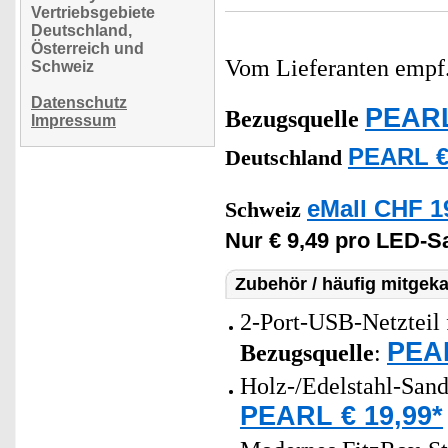
Vertriebsgebiete
Deutschland,
Österreich und
Vom Lieferanten emp
Schweiz
Datenschutz
PEARL
Bezugsquelle
Impressum
PEARL €
Deutschland
eMall CHF 1
Schweiz
Nur € 9,49 pro LED-S
Zubehör / häufig mitgeka
2-Port-USB-Netzteil 
PEAR
Bezugsquelle
:
Holz-/Edelstahl-San
PEARL € 19,99*