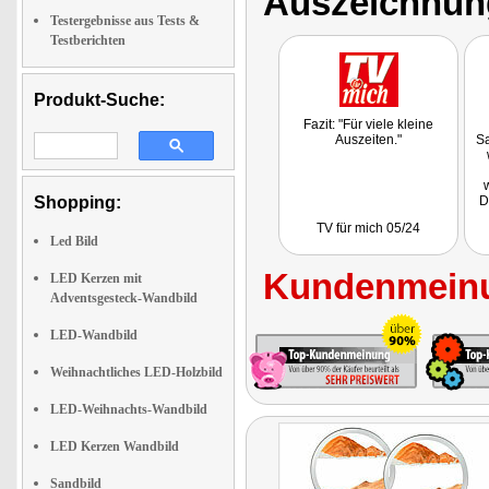
Auszeichnun
Testergebnisse aus Tests &
Testberichten
Produkt-Suche:
Fazit: "Für viele kleine
Auszeiten."
S
Shopping:
D
s
TV für mich 05/24
Led Bild
Kundenmeinu
LED Kerzen mit
Adventsgesteck-Wandbild
LED-Wandbild
Weihnachtliches LED-Holzbild
LED-Weihnachts-Wandbild
LED Kerzen Wandbild
Sandbild