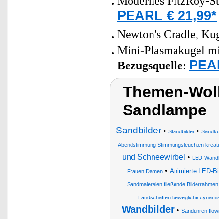
Modernes FitzRoy-St
PEARL € 21,99*
Newton's Cradle, Ku
Mini-Plasmakugel mit
PEAR
Bezugsquelle
:
Themen-Wolk
Sandlampe
Sandbilder
•
•
Standbilder
Sandku
Abendstimmung Stimmungsleuchten kreat
und Schneewirbel
•
LED-Wandb
•
Animierte LED-Bi
Frauen Damen
Sandmalereien fließende Bilderrahme
Landschaften bewegliche cynami
Wandbilder
•
Sanduhren flow