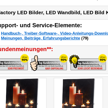
factory LED Bilder, LED Wandbild, LED Bild 
pport- und Service-Elemente:
Handbuch-, Treiber-Software-, Video-Anleitungs-Downl
Meinungen, Beiträge, Erfahrungsberichte
(79)
undenmeinungen**: