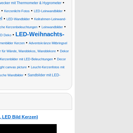
•
wecker mit Thermometer & Hygrometer
•
•
•
Kerzenlicht-Fotos
LED-Leinwandbilder
el
•
•
LED-Wandbilder
Keilrahmen-Leinwand-
•
•
che Kerzenbeleuchtungen
Leinwandbilder
LED-Weihnachts-
•
ED Deko
•
hmenbilder Kerzen
Adventskränze Mitbringsel
•
er für Wände, Wanddekos, Wanddekore
Dekor
•
Kerzenbilder mit LED-Beleuchtungen
Decor
•
ight canvas picture
Leucht-Kerzenfotos mit
•
Sandbilder mit LED-
sche Wandbilder
, LED Bild Kerzen)