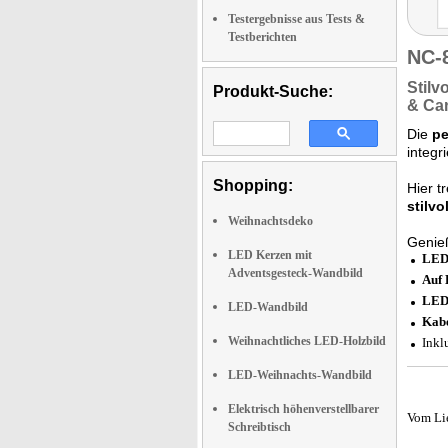
Testergebnisse aus Tests &
Testberichten
NC-
Stilv
Produkt-Suche:
&
Ca
Die
pe
integr
Shopping:
Hier t
stilv
Weihnachtsdeko
Genie
LED Kerzen mit
LED-
Adventsgesteck-Wandbild
Auf 
LEDS
LED-Wandbild
Kabe
Weihnachtliches LED-Holzbild
Inkl
LED-Weihnachts-Wandbild
Elektrisch höhenverstellbarer
Vom Li
Schreibtisch