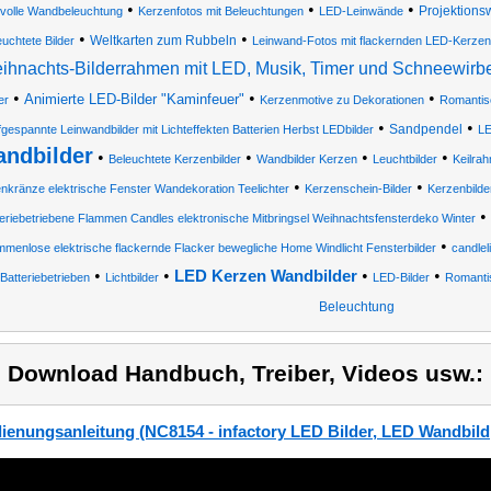
•
•
•
Projektions
ilvolle Wandbeleuchtung
Kerzenfotos mit Beleuchtungen
LED-Leinwände
•
•
Weltkarten zum Rubbeln
euchtete Bilder
Leinwand-Fotos mit flackernden LED-Kerzen
ihnachts-Bilderrahmen mit LED, Musik, Timer und Schneewirb
•
•
•
Animierte LED-Bilder "Kaminfeuer"
er
Kerzenmotive zu Dekorationen
Romantis
•
•
Sandpendel
gespannte Leinwandbilder mit Lichteffekten Batterien Herbst LEDbilder
L
ndbilder
•
•
•
•
Beleuchtete Kerzenbilder
Wandbilder Kerzen
Leuchtbilder
Keilra
•
•
nkränze elektrische Fenster Wandekoration Teelichter
Kerzenschein-Bilder
Kerzenbild
•
teriebetriebene Flammen Candles elektronische Mitbringsel Weihnachtsfensterdeko Winter
•
ammenlose elektrische flackernde Flacker bewegliche Home Windlicht Fensterbilder
candlel
•
•
•
•
LED Kerzen Wandbilder
Batteriebetrieben
Lichtbilder
LED-Bilder
Romanti
Beleuchtung
) Download Handbuch, Treiber, Videos usw.:
ienungsanleitung (NC8154 - infactory LED Bilder, LED Wandbild