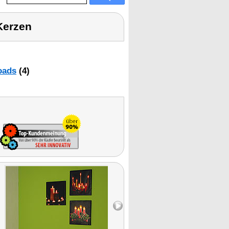
Kerzen
oads
(4)