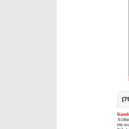
(7
Kunde
Achtun
ein wu