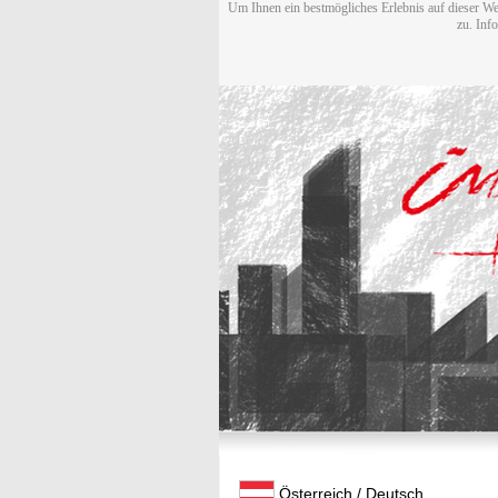
Um Ihnen ein bestmögliches Erlebnis auf dieser We
zu. Inf
Österreich / Deutsch