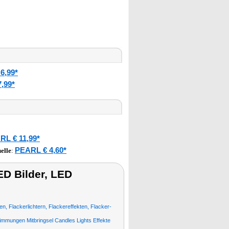
6,99*
,99*
RL € 11,99*
PEARL € 4,60*
elle
:
D Bilder, LED
, Flackerlichtern, Flackereffekten, Flacker-
mmungen Mitbringsel Candles Lights Effekte