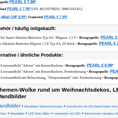
PEARL € 7,99*
quelle
PEARL € 7,99*
hland
EAN:
4022107188241
/
B00GS41LKU
;
eMall CHF 8.95*
PEARL € 7,95*
z
;
Frankreich
ehör / häufig mitgekauft:
PEARL € 
-Set Super-Alkaline-Batterien Typ AA / Mignon, 1,5 V •
Bezugsquelle
:
PEARL € 7
r-Alkaline-Batterien Mignon 1,5V Typ AA, 20 Stück •
Bezugsquelle
:
ernative / ähnliche Produkte:
PEARL € 6,99*
Leinwandbild "Advent" mit Kerzenflackern •
Bezugsquelle
:
PEA
Leinwandbild "Advent" mit Kerzenflackern, Fernbedienung •
Bezugsquelle
:
Leinwandbild mit Beleuchtung, "Uferpromenade" inkl. Fernbedienung •
Bezugsqu
hemen-Wolke rund um Weihnachtsdekos, LE
andbilder
andbilder
•
•
Wandbilder Weihnachtsmotive
Kunstdrucke mit LED-beleuchteten Kerzen
•
•
•
•
chtern
Wandbilder
LED-Deko-Bilder
Leinwänder mit LEDs
Wohnzimmer kabellose Sti