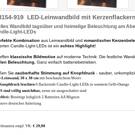
8154-919
LED-Leinwandbild mit Kerzenflacker
olles Wandbild
tagsüber und
heimelige Beleuchtung
am Aben
ndle-Light-LEDs
rfekte Kombination
aus Leinwandbild und
romantischer Kerzenbel
ierten Candle-Light-LEDs ist ein
echtes Highlight!
reffen
klassische Bildmotive
auf moderne Technik: Die festliche Wand
ollen Beleuchtung.
Ganz einfach batteriebetrieben.
ßen Sie
zauberhafte Stimmung auf Knopfdruck
- sauber, unkomplizie
Leinwand, 30 x 30 cm
mit beschaulichem Motiv
Knopfdruck leuchten
6 flackernde Candle-Light-LEDs in warmem Gelb-Orange
 sind völlig unsichtbar,
wenn sie ausgeschaltet sind
lfrei:
Benötigt lediglich 2 Batterien AA Mignon
usive deutscher Anleitung
eferanten empf. VK:
€ 29,90