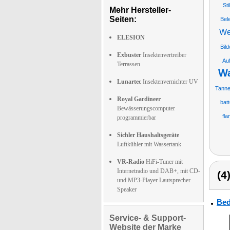
St
Mehr Hersteller-
Seiten:
Bel
We
ELESION
Bild
Exbuster
Insektenvertreiber
Auf
Terrassen
Wa
Lunartec
Insektenvernichter UV
Tanne
Royal Gardineer
bat
Bewässerungscomputer
fl
programmierbar
Sichler Haushaltsgeräte
Luftkühler mit Wassertank
VR-Radio
HiFi-Tuner mit
Internetradio und DAB+, mit CD-
(4
und MP3-Player Lautsprecher
Speaker
Bed
Service- & Support-
Website der Marke