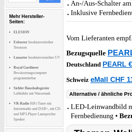
An-/Aus-Schalter a
Inklusive Fernbedien
Mehr Hersteller-
Seiten:
ELESION
Vom Lieferanten emp
Exbuster
Insektenvertreiber
Terrassen
PEARL
Bezugsquelle
Lunartec
Insektenvernichter UV
PEARL € 
Deutschland
Royal Gardineer
Bewässerungscomputer
eMall CHF 1
programmierbar
Schweiz
Sichler Haushaltsgeräte
Alternative / ähnliche Pr
Luftkühler mit Wassertank
VR-Radio
HiFi-Tuner mit
LED-Leinwandbild mi
Internetradio und DAB+, mit CD-
und MP3-Player Lautsprecher
Fernbedienung •
Bez
Speaker