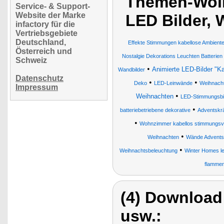
Themen-Wolk
Service- & Support-
Website der Marke
LED Bilder,
infactory für die
Vertriebsgebiete
Deutschland,
Effekte Stimmungen kabellose Ambien
Österreich und
Nostalgie Dekorations Leuchten Batterie
Schweiz
•
Animierte LED-Bilder "K
Wandbilder
Datenschutz
•
•
Deko
LED-Leinwände
Weihnacht
Impressum
•
Weihnachten
LED-Stimmungsbi
•
batteriebetriebene dekorative
Adventskr
•
Wohnzimmer kabellos stimmungsvoll
•
Weihnachten
Wände Advents
•
Weihnachtsbeleuchtung
Winter Homes l
flammen
(4) Download
usw.: