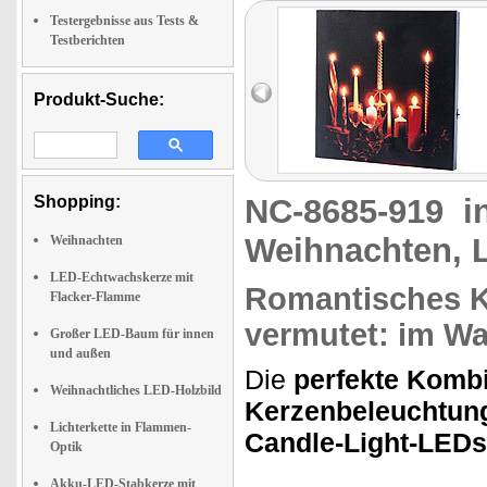
Testergebnisse aus Tests &
Testberichten
Produkt-Suche:
Shopping:
NC-8685-919
i
Weihnachten, 
Weihnachten
LED-Echtwachskerze mit
Romantisches Ke
Flacker-Flamme
vermutet: im Wa
Großer LED-Baum für innen
und außen
Die
perfekte Komb
Weihnachtliches LED-Holzbild
Kerzenbeleuchtun
Lichterkette in Flammen-
Candle-Light-LEDs
Optik
Akku-LED-Stabkerze mit