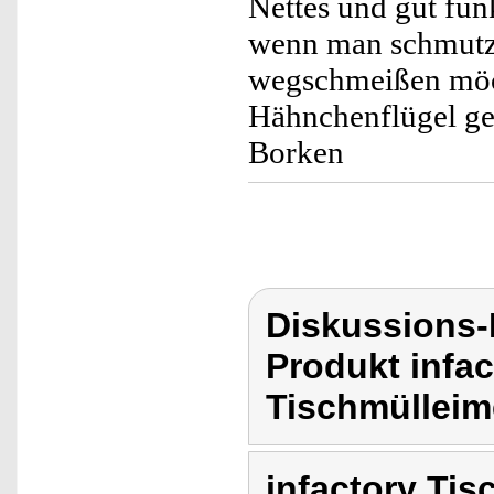
Nettes und gut fun
wenn man schmutzi
wegschmeißen möch
Hähnchenflügel ge
Borken
Diskussions-
Produkt infac
Tischmülleim
infactory Tis