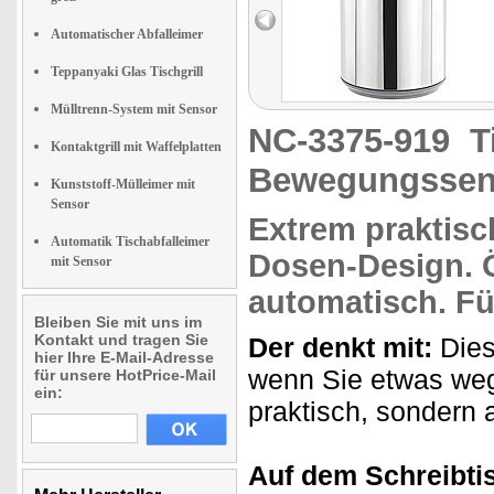
Automatischer Abfalleimer
Teppanyaki Glas Tischgrill
Mülltrenn-System mit Sensor
NC-3375-919
T
Kontaktgrill mit Waffelplatten
Bewegungssen
Kunststoff-Mülleimer mit
Sensor
Extrem praktis
Automatik Tischabfalleimer
Dosen-Design.
Ö
mit Sensor
automatisch.
Für
Bleiben Sie mit uns im
Kontakt und tragen Sie
Der denkt mit:
Dies
hier Ihre E-Mail-Adresse
wenn Sie etwas wegw
für unsere HotPrice-Mail
ein:
praktisch, sondern
Auf dem Schreibti