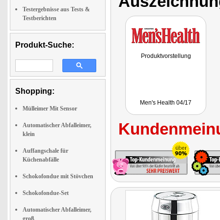
Auszeichnun
Testergebnisse aus Tests &
Testberichten
Produkt-Suche:
Produktvorstellung
Shopping:
Men's Health 04/17
Mülleimer Mit Sensor
Kundenmeinu
Automatischer Abfalleimer,
klein
Auffangschale für
Küchenabfälle
Schokofondue mit Stövchen
Schokofondue-Set
Automatischer Abfalleimer,
groß