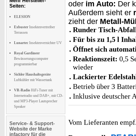
Mehr Hersteller-
oder
im Auto:
Der kl
Seiten:
Außerdem sieht er
ELESION
zieht der
Metall-Mü
Exbuster
Insektenvertreiber
Runder Tisch-Abfal
Terrassen
Für bis zu 1,5 l Inha
Lunartec
Insektenvernichter UV
Öffnet sich automat
Royal Gardineer
Reaktionszeit:
0,5 S
Bewässerungscomputer
programmierbar
wieder
Sichler Haushaltsgeräte
Lackierter Edelstah
Luftkühler mit Wassertank
Betrieb über 3 Batte
VR-Radio
HiFi-Tuner mit
Inklusive deutscher 
Internetradio und DAB+, mit CD-
und MP3-Player Lautsprecher
Speaker
Vom Lieferanten emp
Service- & Support-
Website der Marke
infactory für die