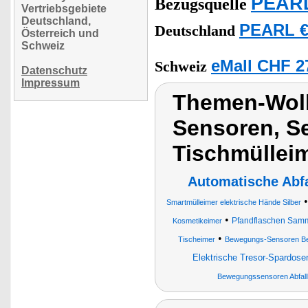
PEARL
Bezugsquelle
Vertriebsgebiete
Deutschland,
PEARL €
Deutschland
Österreich und
Schweiz
eMall CHF 2
Schweiz
Datenschutz
Impressum
Themen-Wolk
Sensoren, Se
Tischmüllei
Automatische Abfa
Smartmülleimer elektrische Hände Silber
•
Pfandflaschen Samm
Kosmetikeimer
•
Tischeimer
Bewegungs-Sensoren Be
Elektrische Tresor-Spardose
Bewegungssensoren Abfall