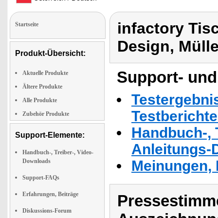
infactory Tis
Startseite
Design, Müll
Produkt-Übersicht:
Support- und
Aktuelle Produkte
Ältere Produkte
Testergebni
Alle Produkte
Testbericht
Zubehör Produkte
Handbuch-, T
Support-Elemente:
Anleitungs-
Handbuch-, Treiber-, Video-
Downloads
Meinungen, 
Support-FAQs
Erfahrungen, Beiträge
Pressestimme
Diskussions-Forum