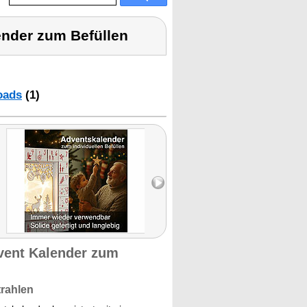
ender zum Befüllen
oads
(1)
dvent Kalender zum
trahlen