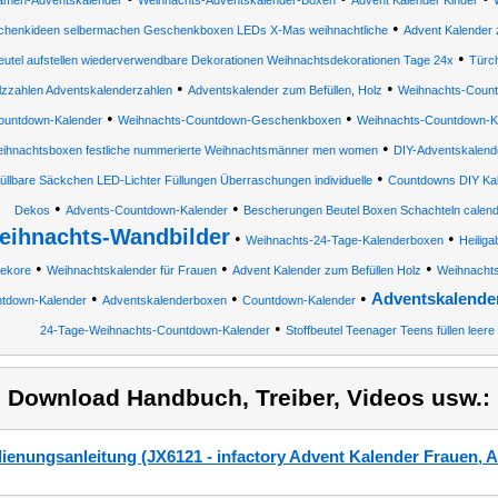
amen-Adventskalender
Weihnachts-Adventskalender-Boxen
Advent Kalender Kinder
•
henkideen selbermachen Geschenkboxen LEDs X-Mas weihnachtliche
Advent Kalender 
•
eutel aufstellen wiederverwendbare Dekorationen Weihnachtsdekorationen Tage 24x
Türc
•
•
lzzahlen Adventskalenderzahlen
Adventskalender zum Befüllen, Holz
Weihnachts-Count
•
•
ountdown-Kalender
Weihnachts-Countdown-Geschenkboxen
Weihnachts-Countdown-K
•
ihnachtsboxen festliche nummerierte Weihnachtsmänner men women
DIY-Adventskalend
•
füllbare Säckchen LED-Lichter Füllungen Überraschungen individuelle
Countdowns DIY Kale
•
•
Dekos
Advents-Countdown-Kalender
Bescherungen Beutel Boxen Schachteln calenda
eihnachts-Wandbilder
•
•
Weihnachts-24-Tage-Kalenderboxen
Heilig
•
•
•
ekore
Weihnachtskalender für Frauen
Advent Kalender zum Befüllen Holz
Weihnachts
•
•
•
Adventskalende
tdown-Kalender
Adventskalenderboxen
Countdown-Kalender
•
24-Tage-Weihnachts-Countdown-Kalender
Stoffbeutel Teenager Teens füllen lee
) Download Handbuch, Treiber, Videos usw.:
ienungsanleitung (JX6121 - infactory Advent Kalender Frauen, 