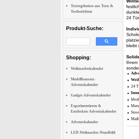
Winte
Testergebnisse aus Tests &
festli
Testberichten
dunkle
24 Tür
Produkt-Suche:
Indiv
Schoko
platzi
bleibt
Solide
Shopping:
Ihrem 
sonder
Weihnachtskalender
Adve
Modellbausatz-
Weih
Adventskalender
24 T
Imme
Gadget-Adventskalender
Idea
Mate
Experimentieren &
Entdecken-Adventskalender
Stro
Maße
Adventskalender
LED-Weihnachts-Wandbild