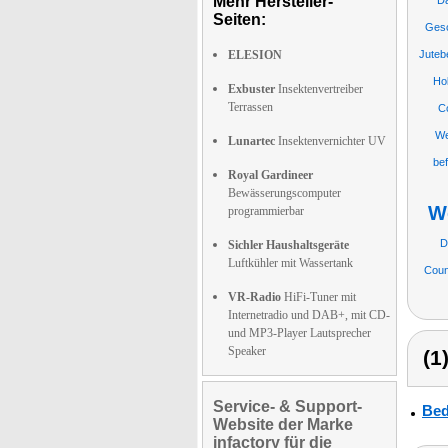
Mehr Hersteller-
D
Seiten:
Gesc
ELESION
Juteb
Ho
Exbuster
Insektenvertreiber
Terrassen
C
We
Lunartec
Insektenvernichter UV
be
Royal Gardineer
Bewässerungscomputer
W
programmierbar
D
Sichler Haushaltsgeräte
Luftkühler mit Wassertank
Coun
VR-Radio
HiFi-Tuner mit
Internetradio und DAB+, mit CD-
und MP3-Player Lautsprecher
Speaker
(1
Service- & Support-
Bed
Website der Marke
infactory für die