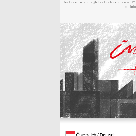
Um Ihnen ein bestmögliches Erlebnis auf dieser We
zu. Inf
Österreich / Deutsch