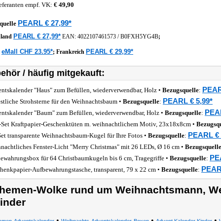
eferanten empf. VK:
€ 49,90
PEARL € 27,99*
quelle
PEARL € 27,99*
hland
EAN:
4022107461573
/
B0FXH5YG4B
;
eMall CHF 23.95*
PEARL € 29,99*
z
;
Frankreich
ehör / häufig mitgekauft:
PEAR
ntskalender "Haus" zum Befüllen, wiederverwendbar, Holz •
Bezugsquelle
:
PEARL € 5,99*
estliche Strohsterne für den Weihnachtsbaum •
Bezugsquelle
:
PEAR
ntskalender "Baum" zum Befüllen, wiederverwendbar, Holz •
Bezugsquelle
:
-Set Kraftpapier-Geschenktüten m. weihnachtlichem Motiv, 23x18x8cm •
Bezugsqu
PEARL € 
Set transparente Weihnachtsbaum-Kugel für Ihre Fotos •
Bezugsquelle
:
nachtliches Fenster-Licht "Merry Christmas" mit 26 LEDs, Ø 16 cm •
Bezugsquell
PE
ewahrungsbox für 64 Christbaumkugeln bis 6 cm, Tragegriffe •
Bezugsquelle
:
PEARL
henkpapier-Aufbewahrungstasche, transparent, 79 x 22 cm •
Bezugsquelle
:
hemen-Wolke rund um Weihnachtsmann, We
inder
•
•
•