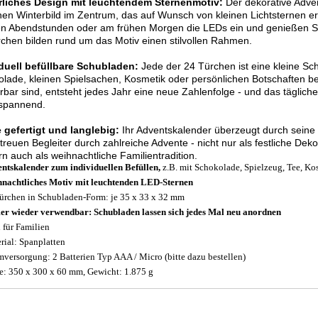
rliches Design mit leuchtendem Sternenmotiv:
Der dekorative Adven
chen Winterbild im Zentrum, das auf Wunsch von kleinen Lichtsternen erh
n Abendstunden oder am frühen Morgen die LEDs ein und genießen Si
chen bilden rund um das Motiv einen stilvollen Rahmen.
iduell befüllbare Schubladen:
Jede der 24 Türchen ist eine kleine Sch
lade, kleinen Spielsachen, Kosmetik oder persönlichen Botschaften b
erbar sind, entsteht jedes Jahr eine neue Zahlenfolge - und das tägli
 spannend.
 gefertigt und langlebig:
Ihr Adventskalender überzeugt durch seine 
treuen Begleiter durch zahlreiche Advente - nicht nur als festliche D
n auch als weihnachtliche Familientradition.
ntskalender zum individuellen Befüllen,
z.B. mit Schokolade, Spielzeug, Tee, Ko
nachtliches Motiv mit leuchtenden LED-Sternen
ürchen in Schubladen-Form: je 35 x 33 x 32 mm
r wieder verwendbar: Schubladen lassen sich jedes Mal neu anordnen
l für Familien
rial: Spanplatten
mversorgung: 2 Batterien Typ AAA / Micro (bitte dazu bestellen)
: 350 x 300 x 60 mm, Gewicht: 1.875 g