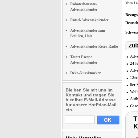
Vom Li
Roboterbausatz-
Adventskalender
Bezugs
Rätsel-Adventskalender
Deutsc
Adventskalender zum
Schwei
Befüllen, Holz
Zub
Adventskalender Retro-Radio
Adve
Tatort Escape
Adventskalender
24 f
Adve
Deko-Nussknacker
12er
8er-
Bleiben Sie mit uns im
Weih
Kontakt und tragen Sie
Aufb
hier Ihre E-Mail-Adresse
für unsere HotPrice-Mail
Gesc
ein:
T
K