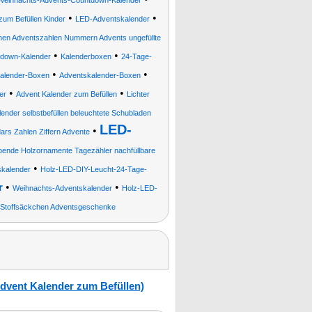
Weihnachts-Advents-Countdown-Kalender
•
•
zum Befüllen Kinder
LED-Adventskalender
hen Adventszahlen Nummern Advents ungefüllte
•
•
down-Kalender
Kalenderboxen
24-Tage-
•
•
alender-Boxen
Adventskalender-Boxen
•
•
er
Advent Kalender zum Befüllen
Lichter
nder selbstbefüllen beleuchtete Schubladen
LED-
•
rs Zahlen Ziffern Advente
abende Holzornamente Tagezähler nachfüllbare
•
kalender
Holz-LED-DIY-Leucht-24-Tage-
•
•
r
Weihnachts-Adventskalender
Holz-LED-
re Stoffsäckchen Adventsgeschenke
Advent Kalender zum Befüllen)