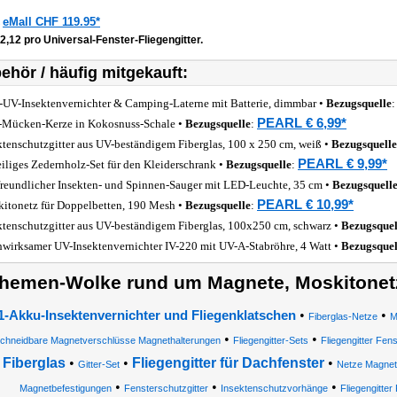
eMall CHF 119.95*
z
2,12 pro Universal-Fenster-Fliegengitter.
ehör / häufig mitgekauft:
-UV-Insektenvernichter & Camping-Laterne mit Batterie, dimmbar •
Bezugsquelle
PEARL € 6,99*
-Mücken-Kerze in Kokosnuss-Schale •
Bezugsquelle
:
ktenschutzgitter aus UV-beständigem Fiberglas, 100 x 250 cm, weiß •
Bezugsquelle
PEARL € 9,99*
eiliges Zedernholz-Set für den Kleiderschrank •
Bezugsquelle
:
freundlicher Insekten- und Spinnen-Sauger mit LED-Leuchte, 35 cm •
Bezugsquell
PEARL € 10,99*
itonetz für Doppelbetten, 190 Mesh •
Bezugsquelle
:
ktenschutzgitter aus UV-beständigem Fiberglas, 100x250 cm, schwarz •
Bezugsquel
wirksamer UV-Insektenvernichter IV-220 mit UV-A-Stabröhre, 4 Watt •
Bezugsquel
hemen-Wolke rund um Magnete, Moskitonetz
•
•
1-Akku-Insektenvernichter und Fliegenklatschen
Fiberglas-Netze
M
•
•
chneidbare Magnetverschlüsse Magnethalterungen
Fliegengitter-Sets
Fliegengitter Fen
 Fiberglas
•
•
Fliegengitter für Dachfenster
•
Gitter-Set
Netze Magnet
•
•
•
Magnetbefestigungen
Fensterschutzgitter
Insektenschutzvorhänge
Fliegengitte