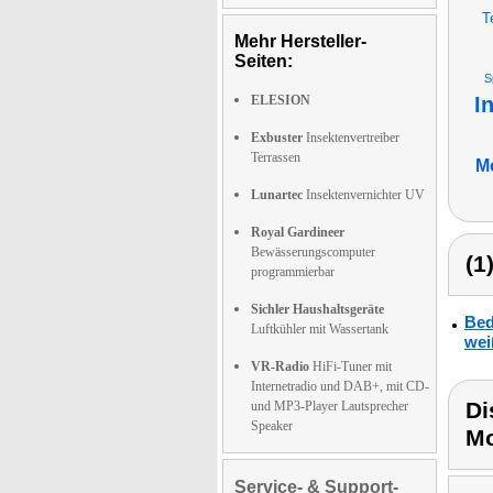
T
Mehr Hersteller-
Seiten:
S
ELESION
I
Exbuster
Insektenvertreiber
Terrassen
Mo
Lunartec
Insektenvernichter UV
Royal Gardineer
Bewässerungscomputer
(1
programmierbar
Sichler Haushaltsgeräte
Bed
Luftkühler mit Wassertank
wei
VR-Radio
HiFi-Tuner mit
Internetradio und DAB+, mit CD-
Di
und MP3-Player Lautsprecher
Speaker
Mo
Service- & Support-