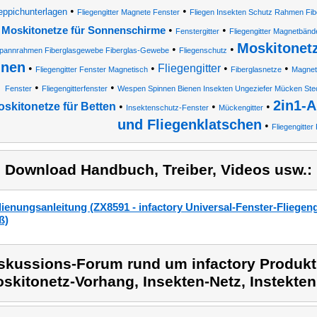
•
•
eppichunterlagen
Fliegengitter Magnete Fenster
Fliegen Insekten Schutz Rahmen Fib
•
•
Moskitonetze für Sonnenschirme
Fenstergitter
Fliegengitter Magnetbänd
Moskitonet
•
•
pannrahmen Fiberglasgewebe Fiberglas-Gewebe
Fliegenschutz
nnen
•
•
Fliegengitter
•
•
Fliegengitter Fenster Magnetisch
Fiberglasnetze
Magnet
•
•
Fenster
Fliegengitterfenster
Wespen Spinnen Bienen Insekten Ungeziefer Mücken S
2in1-A
skitonetze für Betten
•
•
•
Insektenschutz-Fenster
Mückengitter
und Fliegenklatschen
•
Fliegengitter
) Download Handbuch, Treiber, Videos usw.:
ienungsanleitung (ZX8591 - infactory Universal-Fenster-Fliegeng
ß)
skussions-Forum rund um infactory Produkt 
skitonetz-Vorhang, Insekten-Netz, Instekten