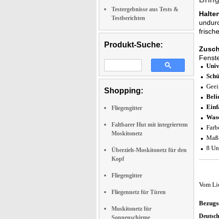
Testergebnisse aus Tests &
Halte
Testberichten
undurc
frisch
Produkt-Suche:
Zusch
Fenste
Univ
Schü
Geei
Shopping:
Beli
Einf
Fliegengitter
Was
Faltbarer Hut mit integriertem
Farb
Moskitonetz
Maße
8 Un
Überzieh-Moskitonetz für den
Kopf
Fliegengitter
Vom Li
Fliegennetz für Türen
Bezugs
Moskitonetz für
Deutsc
Sonnenschirme