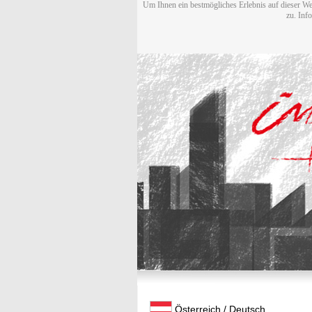
Um Ihnen ein bestmögliches Erlebnis auf dieser We
zu. Inf
Österreich / Deutsch