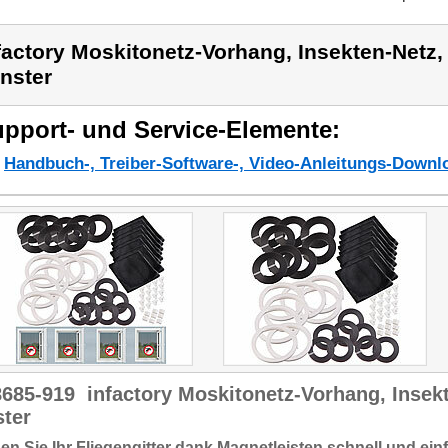
factory Moskitonetz-Vorhang, Insekten-Netz,
nster
pport- und Service-Elemente:
Handbuch-, Treiber-Software-, Video-Anleitungs-Downl
8685-919
infactory Moskitonetz-Vorhang, Insek
ster
en Sie Ihr Fliegengitter dank Magnetleisten schnell und ein