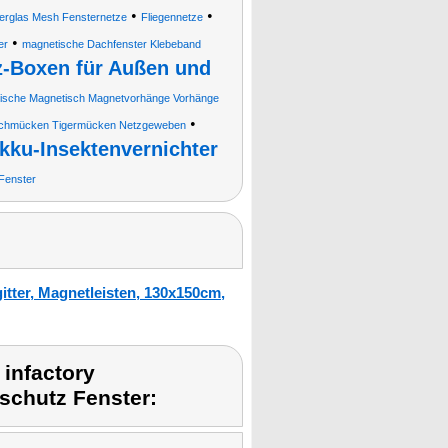
•
•
erglas Mesh Fensternetze
Fliegennetze
•
er
magnetische Dachfenster Klebeband
z-Boxen für Außen und
ische Magnetisch Magnetvorhänge Vorhänge
•
techmücken Tigermücken Netzgeweben
kku-Insektenvernichter
 Fenster
itter, Magnetleisten, 130x150cm,
infactory
schutz Fenster: