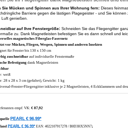
n Sie Mücken und Spinnen aus Ihrer Wohnung fern:
Dieses feinmasc
hdringliche Barriere gegen die lästigen Plagegeister - und Sie können
e Luft genießen.
neidbar auf Ihre Fenstergröße:
Schneiden Sie das Fliegengitter ganz 
rmaße zu. Dank Magnetleisten befestigen Sie es dann schnell und lei
erselles magnetisches Fiberglas-Fasernetz
tzt vor Mücken, Fliegen, Wespen, Spinnen und anderen Insekten
gnet für Fenster bis 130 x 150 cm
ebig zuschneidbar
auf individuelle Fenstermaße
ache Befestigung
dank Magnetleisten
chbar
e: weiß
: 28 x 28 x 3 cm (gefaltet), Gewicht: 1 kg
iversal-Fenster-Fliegengitter inklusive je 2 Magnetleisten, 4 Eckklammern und de
eferanten empf. VK:
€ 87,92
PEARL € 96,99*
quelle
PEARL € 96,99*
hland
EAN:
4022107917278
/
B0D3HX5NN7
;