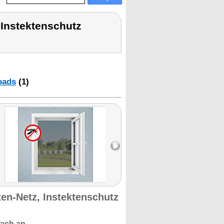
 Instektenschutz
oads
(1)
ten-Netz, Instektenschutz
fach an