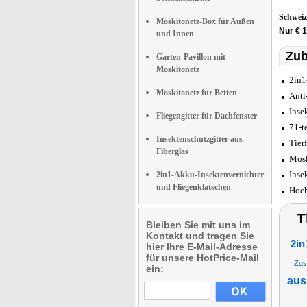
Schwei
Moskitonetz-Box für Außen
Nur € 1
und Innen
Zub
Garten-Pavillon mit
Moskitonetz
2in1
Moskitonetz für Betten
Anti
Inse
Fliegengitter für Dachfenster
71-t
Insektenschutzgitter aus
Tier
Fiberglas
Mosk
Inse
2in1-Akku-Insektenvernichter
und Fliegenklatschen
Hoch
T
Bleiben Sie mit uns im
Kontakt und tragen Sie
2in
hier Ihre E-Mail-Adresse
für unsere HotPrice-Mail
Zus
ein:
aus