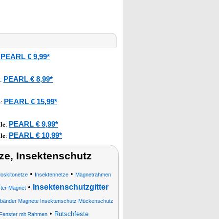
PEARL € 9,99*
:
PEARL € 8,99*
:
PEARL € 15,99*
e
:
PEARL € 9,99*
le
:
PEARL € 10,99*
le
:
e, Insektenschutz
•
•
oskitonetze
Insektennetze
Magnetrahmen
•
Insektenschutzgitter
ster Magnet
bänder Magnete Insektenschutz Mückenschutz
•
Rutschfeste
r Fenster mit Rahmen