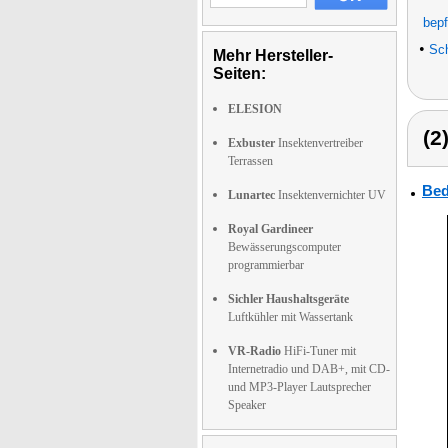
bepf
•
Sch
Mehr Hersteller-
Seiten:
ELESION
(2
Exbuster
Insektenvertreiber
Terrassen
Bed
Lunartec
Insektenvernichter UV
Royal Gardineer
Bewässerungscomputer
programmierbar
Sichler Haushaltsgeräte
Luftkühler mit Wassertank
VR-Radio
HiFi-Tuner mit
Internetradio und DAB+, mit CD-
und MP3-Player Lautsprecher
Speaker