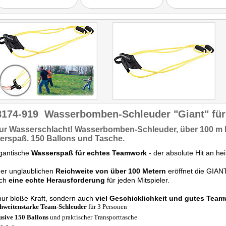
8174-919
Wasserbomben-Schleuder "Giant" für
zur
Wasserschlacht!
Wasserbomben-Schleuder, über
100 m 
erspaß.
150 Ballons
und Tasche.
igantische
Wasserspaß für echtes Teamwork
- der absolute Hit an he
ner unglaublichen
Reichweite von über 100 Metern
eröffnet die GIA
ich
eine echte Herausforderung
für jeden Mitspieler.
nur bloße Kraft, sondern auch
viel Geschicklichkeit und gutes Tea
hweitenstarke Team-Schleuder
für 3 Personen
usive 150 Ballons
und praktischer Transporttasche