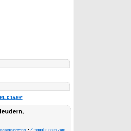
L € 15,99*
leudern,
•
Zimmerbrunnen zum
asserballonwerfer