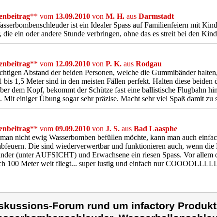
nbeitrag
** vom
13.09.2010
von
M. H.
aus
Darmstadt
sserbombenschleuder ist ein Idealer Spass auf Familienfeiern mit Ki
, die ein oder andere Stunde verbringen, ohne das es streit bei den Kind
nbeitrag
** vom
12.09.2010
von
P. K.
aus
Rodgau
chtigen Abstand der beiden Personen, welche die Gummibänder halten,
 bis 1,5 Meter sind in den meisten Fällen perfekt. Halten diese beid
er dem Kopf, bekommt der Schütze fast eine ballistische Flugbahn hin
n. Mit einiger Übung sogar sehr präzise. Macht sehr viel Spaß damit zu 
nbeitrag
** vom
09.09.2010
von
J. S.
aus
Bad Laasphe
man nicht ewig Wasserbomben befüllen möchte, kann man auch einfac
abfeuern. Die sind wiederverwertbar und funktionieren auch, wenn die 
inder (unter AUFSICHT) und Erwachsene ein riesen Spass. Vor allem 
ch 100 Meter weit fliegt... super lustig und einfach nur COOOOLLLLL!
skussions-Forum rund um infactory Produkt 