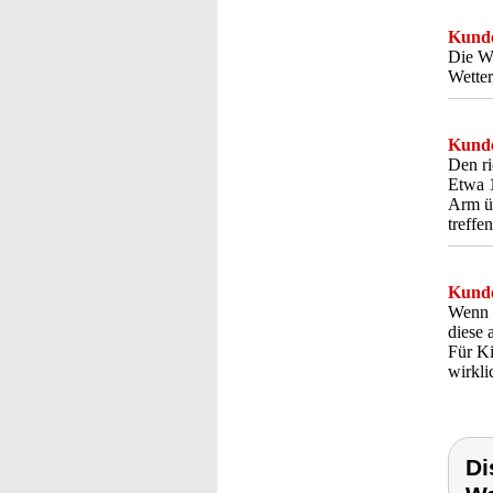
Kunde
Die Wa
Wetter
Kunde
Den ri
Etwa 1
Arm üb
treffe
Kunde
Wenn 
diese 
Für K
wirkli
Di