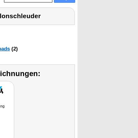
lonschleuder
oads
(2)
eichnungen:
ung