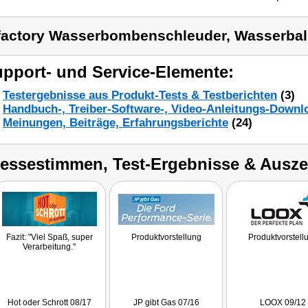
factory Wasserbombenschleuder, Wasserbal
pport- und Service-Elemente:
Testergebnisse aus Produkt-Tests & Testberichten
(3)
Handbuch-, Treiber-Software-, Video-Anleitungs-Downl
Meinungen, Beiträge, Erfahrungsberichte
(24)
ressestimmen, Test-Ergebnisse & Ausz
Fazit: "Viel Spaß, super
Produktvorstellung
Produktvorstell
Verarbeitung."
Hot oder Schrott 08/17
JP gibt Gas 07/16
LOOX 09/12