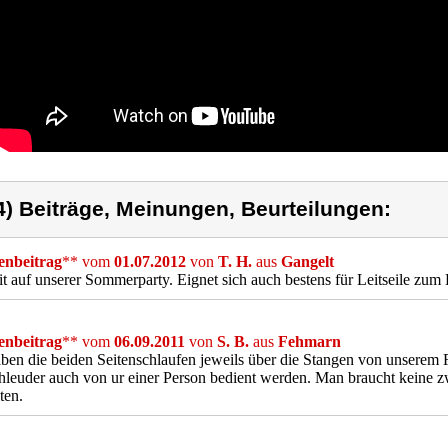
4) Beiträge, Meinungen, Beurteilungen:
nbeitrag
** vom
01.07.2012
von
T. H.
aus
Gangelt
t auf unserer Sommerparty. Eignet sich auch bestens für Leitseile zum 
nbeitrag
** vom
06.09.2011
von
S. B.
aus
Fehmarn
ben die beiden Seitenschlaufen jeweils über die Stangen von unserem
hleuder auch von ur einer Person bedient werden. Man braucht keine 
ten.