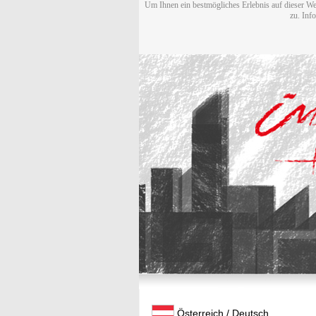
Um Ihnen ein bestmögliches Erlebnis auf dieser We
zu. Inf
Österreich / Deutsch