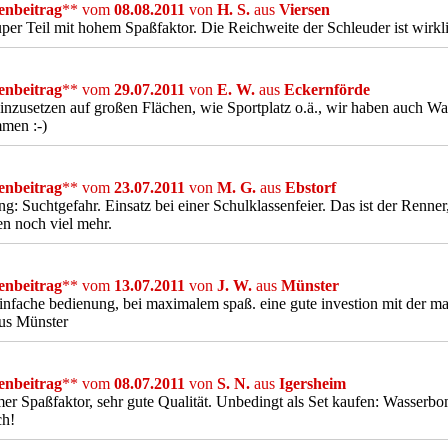
nbeitrag
** vom
08.08.2011
von
H. S.
aus
Viersen
per Teil mit hohem Spaßfaktor. Die Reichweite der Schleuder ist wirkl
nbeitrag
** vom
29.07.2011
von
E. W.
aus
Eckernförde
inzusetzen auf großen Flächen, wie Sportplatz o.ä., wir haben auch 
men :-)
nbeitrag
** vom
23.07.2011
von
M. G.
aus
Ebstorf
g: Suchtgefahr. Einsatz bei einer Schulklassenfeier. Das ist der Renner,
n noch viel mehr.
nbeitrag
** vom
13.07.2011
von
J. W.
aus
Münster
infache bedienung, bei maximalem spaß. eine gute investion mit der ma
us Münster
nbeitrag
** vom
08.07.2011
von
S. N.
aus
Igersheim
er Spaßfaktor, sehr gute Qualität. Unbedingt als Set kaufen: Wasserb
ch!