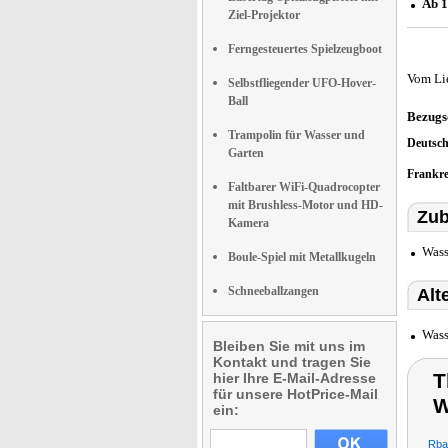
Ab 1
Ziel-Projektor
Ferngesteuertes Spielzeugboot
Vom Li
Selbstfliegender UFO-Hover-
Ball
Bezugs
Trampolin für Wasser und
Deutsc
Garten
Frankr
Faltbarer WiFi-Quadrocopter
mit Brushless-Motor und HD-
Zub
Kamera
Wass
Boule-Spiel mit Metallkugeln
Schneeballzangen
Alt
Wass
Bleiben Sie mit uns im
Kontakt und tragen Sie
T
hier Ihre E-Mail-Adresse
für unsere HotPrice-Mail
W
ein:
Rba