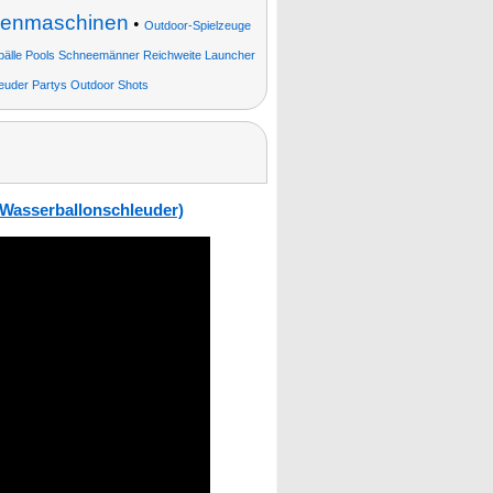
senmaschinen
•
Outdoor-Spielzeuge
rbälle Pools Schneemänner Reichweite Launcher
euder Partys Outdoor Shots
 Wasserballonschleuder)