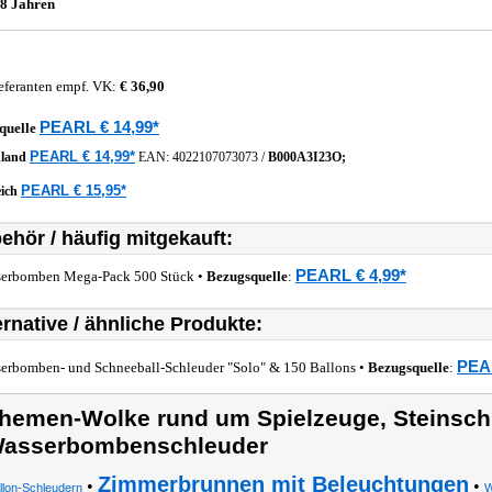
8 Jahren
eferanten empf. VK:
€ 36,90
PEARL € 14,99*
quelle
PEARL € 14,99*
hland
EAN:
4022107073073
/
B000A3I23O;
PEARL € 15,95*
eich
ehör / häufig mitgekauft:
PEARL € 4,99*
erbomben Mega-Pack 500 Stück •
Bezugsquelle
:
ernative / ähnliche Produkte:
PEAR
erbomben- und Schneeball-Schleuder "Solo" & 150 Ballons •
Bezugsquelle
:
hemen-Wolke rund um Spielzeuge, Steinsch
asserbombenschleuder
Zimmerbrunnen mit Beleuchtungen
•
•
llon-Schleudern
W