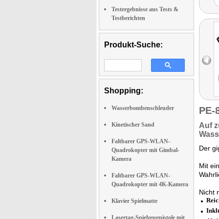
Testergebnisse aus Tests &
Testberichten
Produkt-Suche:
Shopping:
Wasserbombenschleuder
PE-
Kinetischer Sand
Auf 
Wass
Faltbarer GPS-WLAN-
Der g
Quadrokopter mit Gimbal-
Kamera
Mit ei
Wahrl
Faltbarer GPS-WLAN-
Quadrokopter mit 4K-Kamera
Nicht 
Reic
Klavier Spielmatte
Inkl
Lasertag-Spielzeugpistole mit