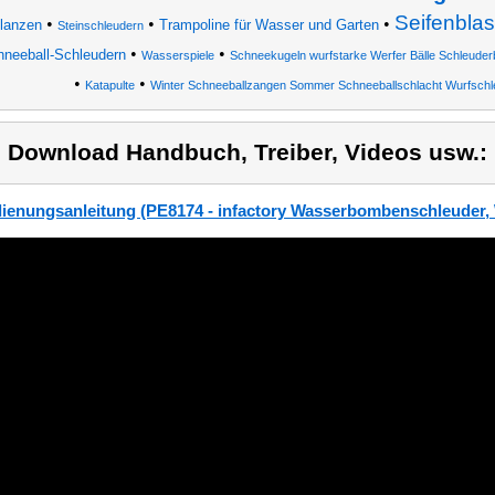
Seifenbla
•
•
•
lanzen
Trampoline für Wasser und Garten
Steinschleudern
•
•
neeball-Schleudern
Wasserspiele
Schneekugeln wurfstarke Werfer Bälle Schleude
•
•
Katapulte
Winter Schneeballzangen Sommer Schneeballschlacht Wurfschl
) Download Handbuch, Treiber, Videos usw.:
ienungsanleitung (PE8174 - infactory Wasserbombenschleuder,