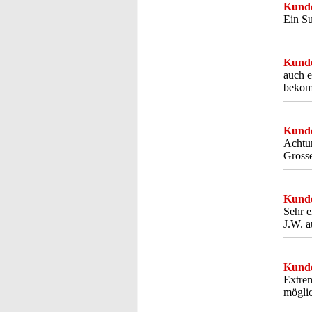
Kunde
Ein Su
Kunde
auch e
bekom
Kunde
Achtun
Grosse
Kunde
Sehr e
J.W. a
Kunde
Extrem
mögli