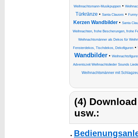
•
Weihnachtsmann-Musikpuppen
Weihnac
Türkränze
•
•
Santa Clauses
Funny
Kerzen Wandbilder
•
Santa Clau
Weihnachten, frohe Bescherungen, frohe F
Weihnachtsmänner als Dekos für Weihn
•
Fensterdekos, Tischdekos, Dekofiguren
Wandbilder
•
Weihnachtsfigure
Adventszeit Weihnachtslieder Sounds Lied
Weihnachtsmänner mit Schlagze
(4) Download
usw.:
Bedienungsanlei