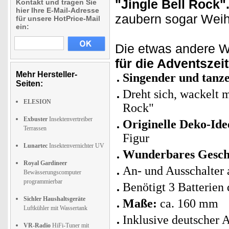
"Jingle Bell Rock"
Kontakt und tragen Sie
hier Ihre E-Mail-Adresse
zaubern sogar Wei
für unsere HotPrice-Mail
ein:
Die etwas andere W
für die Adventszeit
Mehr Hersteller-
Singender und tan
Seiten:
Dreht sich, wackelt m
ELESION
Rock"
Exbuster
Insektenvertreiber
Originelle Deko-Ide
Terrassen
Figur
Lunartec
Insektenvernichter UV
Wunderbares Gesche
Royal Gardineer
An- und Ausschalter
Bewässerungscomputer
programmierbar
Benötigt 3 Batterien
Sichler Haushaltsgeräte
Maße:
ca. 160 mm
Luftkühler mit Wassertank
Inklusive deutscher 
VR-Radio
HiFi-Tuner mit