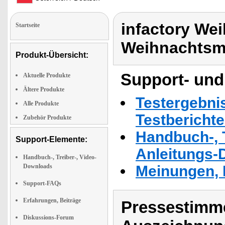
infactory Wei
Startseite
Weihnachts
Produkt-Übersicht:
Support- und
Aktuelle Produkte
Ältere Produkte
Testergebni
Alle Produkte
Testbericht
Zubehör Produkte
Handbuch-, T
Support-Elemente:
Anleitungs-
Handbuch-, Treiber-, Video-
Downloads
Meinungen, 
Support-FAQs
Erfahrungen, Beiträge
Pressestimme
Diskussions-Forum