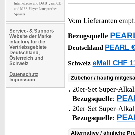
Internetradio und DAB+, mit CD-
und MP3-Player Lautsprecher
Speaker
Vom Lieferanten emp
Service- & Support-
PEARL
Bezugsquelle
Website der Marke
infactory für die
PEARL €
Deutschland
Vertriebsgebiete
Deutschland,
Österreich und
eMall CHF 1
Schweiz
Schweiz
Datenschutz
Zubehör / häufig mitgeka
Impressum
20er-Set Super-Alkal
PEAR
Bezugsquelle
:
20er-Set Super-Alkal
PEAR
Bezugsquelle
:
Alternative / ähnliche Pr