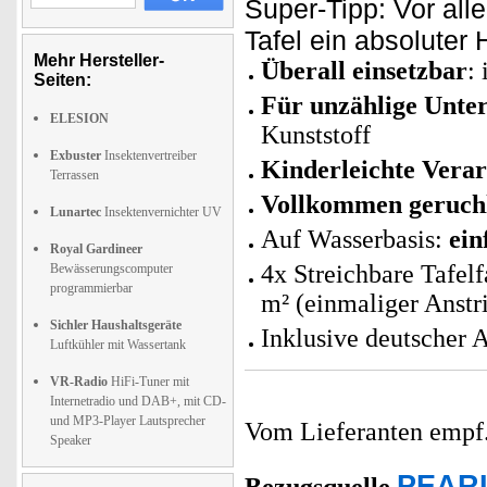
Super-Tipp: Vor al
Tafel ein absoluter H
Mehr Hersteller-
Überall einsetzbar
:
Seiten:
Für unzählige Unte
ELESION
Kunststoff
Exbuster
Insektenvertreiber
Kinderleichte Verar
Terrassen
Vollkommen geruch
Lunartec
Insektenvernichter UV
Auf Wasserbasis:
ein
Royal Gardineer
4x Streichbare Tafelfa
Bewässerungscomputer
programmierbar
m² (einmaliger Anstr
Sichler Haushaltsgeräte
Inklusive deutscher 
Luftkühler mit Wassertank
VR-Radio
HiFi-Tuner mit
Internetradio und DAB+, mit CD-
und MP3-Player Lautsprecher
Vom Lieferanten emp
Speaker
PEARL