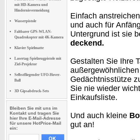
mit HD-Kamera und
Hindernisvermeidung
Einfach anstreiche
Wasserpistole
und auch für Anfäng
Faltbarer GPS-WLAN-
Untergrund ist sie 
Quadrokopter mit 4K-Kamera
deckend.
Klavier Spielmatte
Lasertag-Spielzeugpistole mit
Gestalten Sie Ihre 
Ziel-Projektor
außergewöhnlichen 
Selbstfliegender UFO-Hover-
Gedächtnisstütze 
Ball
Sie nie wieder wich
3D Gipsabdruck-Sets
Einkaufsliste.
Bleiben Sie mit uns im
Kontakt und tragen Sie
Und auch kleine
Bo
hier Ihre E-Mail-Adresse
gut an!
für unsere HotPrice-Mail
ein: