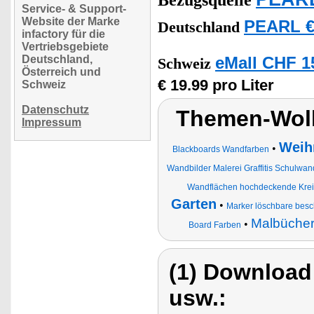
Bezugsquelle
Service- & Support-
Website der Marke
PEARL €
Deutschland
infactory für die
Vertriebsgebiete
Deutschland,
eMall CHF 1
Schweiz
Österreich und
€ 19.99 pro Liter
Schweiz
Datenschutz
Themen-Wolk
Impressum
Weih
•
Blackboards Wandfarben
Wandbilder Malerei Graffitis Schulwand
Wandflächen hochdeckende Krei
Garten
•
Marker löschbare besc
Malbücher
•
Board Farben
(1) Download
usw.: