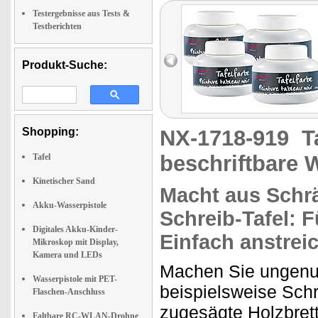
Testergebnisse aus Tests &
Testberichten
Produkt-Suche:
Shopping:
NX-1718-919
T
beschriftbare
Tafel
Kinetischer Sand
Macht aus Schrä
Akku-Wasserpistole
Schreib-Tafel:
Fü
Digitales Akku-Kinder-
Einfach anstreic
Mikroskop mit Display,
Kamera und LEDs
Machen Sie ungenut
Wasserpistole mit PET-
beispielsweise Schr
Flaschen-Anschluss
zugesägte Holzbrett
Faltbare RC-WLAN-Drohne