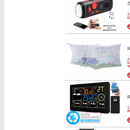
Z
4
K
N
2
K
V
R
1
P