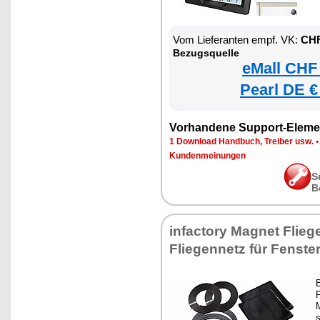
Vom Lieferanten empf. VK:
CHF
Bezugsquelle
eMall CHF
Pearl DE €
Vorhandene Support-Eleme
1 Download Handbuch, Treiber usw.
Kundenmeinungen
S
B
infactory Magnet Fliege
Fliegennetz für Fenste
B
F
s