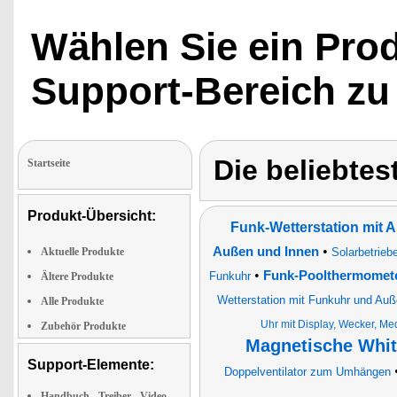
Chiorbedarfs um bis zu
85%, was nicht nur Geld
spart. sonder
Wählen Sie ein Pro
auch die Haut schont."
Support-Bereich zu
Die beliebtes
Startseite
Produkt-Übersicht:
Funk-Wetterstation mit
•
Außen und Innen
Aktuelle Produkte
Solarbetrieb
•
Funk-Poolthermomet
Funkuhr
Ältere Produkte
Wetterstation mit Funkuhr und Au
Alle Produkte
Uhr mit Display, Wecker, Me
Zubehör Produkte
Magnetische Whit
Support-Elemente:
Doppelventilator zum Umhängen
Handbuch-, Treiber-, Video-