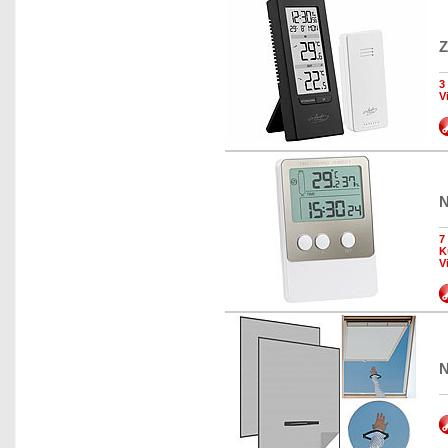
Z
3
V
N
7
K
V
N