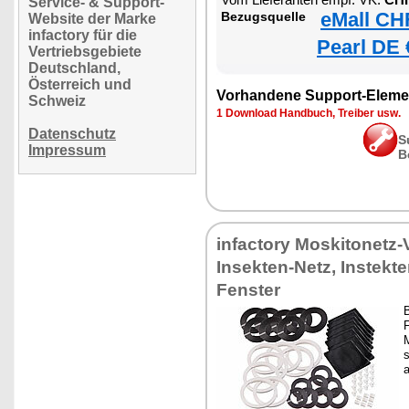
Service- & Support-
eMall CH
Bezugsquelle
Website der Marke
infactory für die
Pearl DE 
Vertriebsgebiete
Deutschland,
Österreich und
Vorhandene Support-Eleme
Schweiz
1 Download Handbuch, Treiber usw.
Datenschutz
S
Impressum
B
infactory Moskitonetz-
Insekten-Netz, Instekt
Fenster
B
F
s