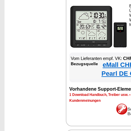
Ü
W
f
Vom Lieferanten empf. VK:
CHF
eMall CH
Bezugsquelle
Pearl DE 
Vorhandene Support-Eleme
1 Download Handbuch, Treiber usw.
Kundenmeinungen
S
B