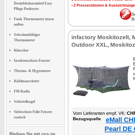
Desinfektionsmittel Easy
•
2 Pressestimmen & Auszeichnung
Pflege Pooltester
S
B
Funk Thermometer innen
außen
Schwimmfähiges
infactory Moskitozelt,
Thermometer
Outdoor XXL, Moskitoz
Klatscher
Insektenschutz-Fenster
B
P
Thermo- & Hygrometer
f
Kühlmanschette
FM-Radio
Schüttelkugel
Sichtschutz Folie Fenster
Vom Lieferanten empf. VK:
CHF
statisch
eMall CH
Bezugsquelle
Pearl DE 
Bleiben Sie mit uns im