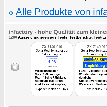
Alle Produkte von inf
infactory
- hohe Qualität zum kleine
1200
Auszeichnungen aus Tests, Testberichte, Test-E
ZX-7149-919
ZX-7149-91
Solar Pool Ionisator zur
Solar Pool Ionisato
Reduzierung des
Reduzierung d
Chlorbeda
Chlorbeda
Vergleichssieger
Fazit: "Vollbringt kei
Note: 1,08 sehr gut
Wunder aber zeigt e
Fazit: "Seine Fähigkeit,
deutliche
Algen und Bakterien
Qualitätsverbesser
effektiv zu bekämpfen,
Wassers im Test un
verbesserte die
mit deutlich weniger
ExpertenTesten.de 01/24
DensToolBox 05/
Wasseroualität meines
Chemie und Chlor."
Pools erheblich.
Besonders
hervorzuheben ist die
Reduzierung des