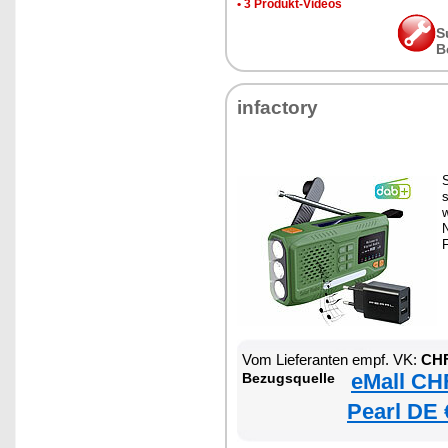
•
3 Produkt-Videos
S
B
infactory
S
N
Vom Lieferanten empf. VK:
CHF
eMall CH
Bezugsquelle
Pearl DE 