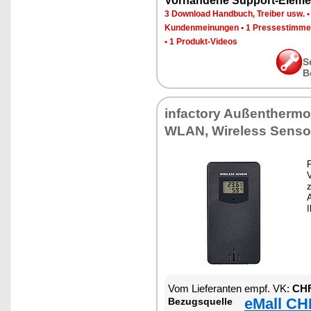
Vorhandene Support-Eleme
3 Download Handbuch, Treiber usw.
Kundenmeinungen
•
1 Pressestimme
•
1 Produkt-Videos
S
B
infactory Außentherm
WLAN, Wireless Senso
P
V
I
Vom Lieferanten empf. VK:
CHF
eMall CH
Bezugsquelle