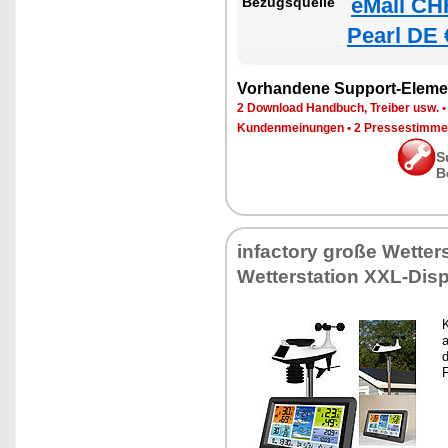
eMall CH
Bezugsquelle
Pearl DE 
Vorhandene Support-Eleme
2 Download Handbuch, Treiber usw.
Kundenmeinungen
•
2 Pressestimme
S
B
infactory große Wetter
Wetterstation XXL-Dis
K
a