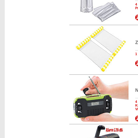
4
P
Z
1
N
4
K
V