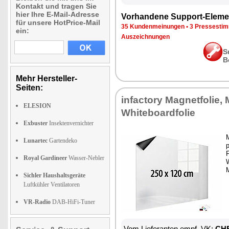
Kontakt und tragen Sie
hier Ihre E-Mail-Adresse
Vorhandene Support-Eleme
für unsere HotPrice-Mail
35 Kundenmeinungen
•
3 Pressesti
ein:
Auszeichnungen
S
B
Mehr Hersteller-
Seiten:
infactory Magnetfolie,
ELESION
Whiteboardfolie
Exbuster
Insektenvernichter
Lunartec
Gartendeko
p
Royal Gardineer
Wasser-Nebler
Sichler Haushaltsgeräte
Luftkühler Ventilatoren
VR-Radio
DAB-HiFi-Tuner
Vom Lieferanten empf. VK:
CHF