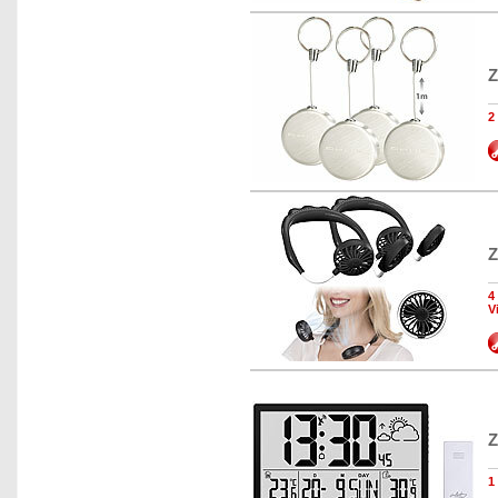
Z
2
Z
4
V
Z
1