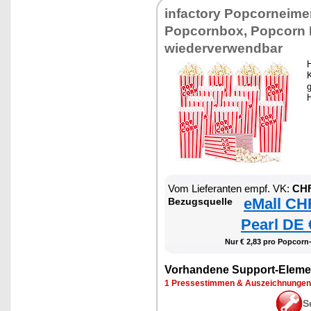
infactory Popcorneimer
Popcornbox, Popcorn 
wiederverwendbar
K
Vom Lieferanten empf. VK:
CHF
eMall CH
Bezugsquelle
Pearl DE 
Nur € 2,83 pro Popcorn
Vorhandene Support-Eleme
1 Pressestimmen & Auszeichnungen
S