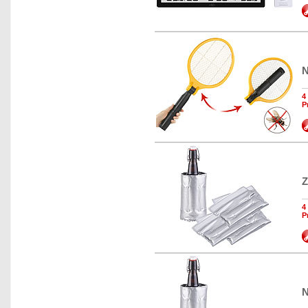
N
4
P
Z
4
P
N