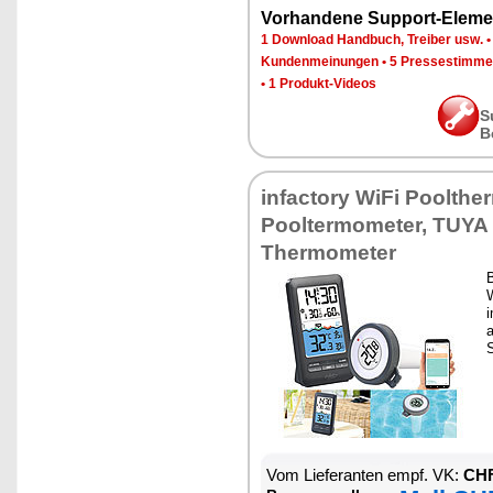
Vorhandene Support-Eleme
1 Download Handbuch, Treiber usw.
Kundenmeinungen
•
5 Pressestimme
•
1 Produkt-Videos
S
B
infactory WiFi Poolthe
Pooltermometer, TUYA
Thermometer
B
i
Vom Lieferanten empf. VK:
CHF