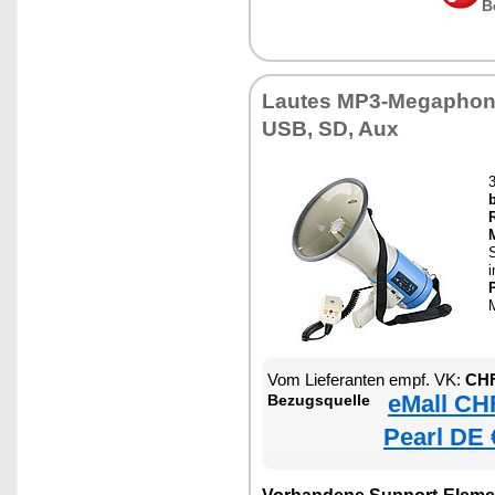
B
Lautes MP3-Megaphon,
USB, SD, Aux
i
M
Vom Lieferanten empf. VK:
CHF
eMall CH
Bezugsquelle
Pearl DE 