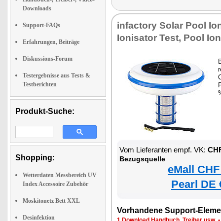
Downloads
infactory Solar Pool Io
Support-FAQs
Ionisator Test, Pool Io
Erfahrungen, Beiträge
Diskussions-Forum
r
Testergebnisse aus Tests &
C
Testberichten
Produkt-Suche:
Vom Lieferanten empf. VK:
CHF
Shopping:
Bezugsquelle
eMall CHF
Wetterdaten Messbereich UV
Pearl DE 
Index Accessoire Zubehör
Moskitonetz Bett XXL
Vorhandene Support-Eleme
Desinfektion
1 Download Handbuch, Treiber usw.