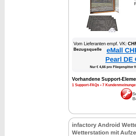
F
Vom Lieferanten empf. VK:
CHF
eMall CH
Bezugsquelle
Pearl DE 
Nur € 4,66 pro Fliegengitter f
Vorhandene Support-Eleme
1 Support-FAQs
•
7 Kundenmeinunge
S
B
infactory Android Wette
Wetterstation mit Auf