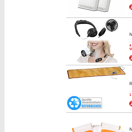
N
4
V
R
1
N