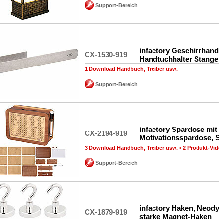
Support-Bereich
infactory Geschirrhand
CX-1530-919
Handtuchhalter Stange
1 Download Handbuch, Treiber usw.
Support-Bereich
infactory Spardose mit
CX-2194-919
Motivationsspardose, 
3 Download Handbuch, Treiber usw.
•
2 Produkt-Vid
Support-Bereich
infactory Haken, Neod
CX-1879-919
starke Magnet-Haken