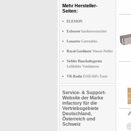
Mehr Hersteller-
Seiten:
ELESION
Exbuster
Insektenvernichter
Lunartec
Gartendeko
Royal Gardineer
Wasser-Nebler
Sichler Haushaltsgeräte
Luftkühler Ventilatoren
VR-Radio
DAB-HiFi-Tuner
Service- & Support-
Website der Marke
infactory für die
Vertriebsgebiete
Deutschland,
Österreich und
Schweiz