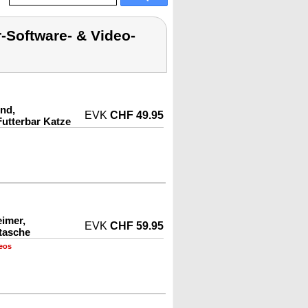
-Software- & Video-
und,
EVK
CHF 49.95
Futterbar Katze
eimer,
EVK
CHF 59.95
tasche
eos