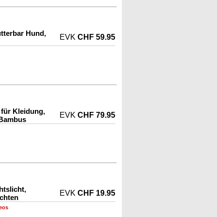
utterbar Hund,
EVK
CHF 59.95
für Kleidung,
EVK
CHF 79.95
 Bambus
tslicht,
EVK
CHF 19.95
achten
eos