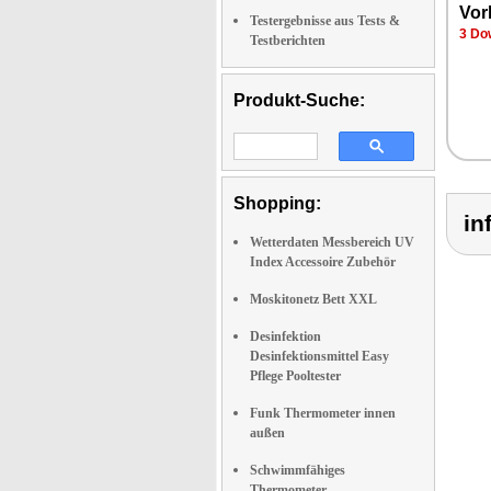
Vor
Testergebnisse aus Tests &
3 Do
Testberichten
Produkt-Suche:
Shopping:
in
Wetterdaten Messbereich UV
Index Accessoire Zubehör
Moskitonetz Bett XXL
Desinfektion
Desinfektionsmittel Easy
Pflege Pooltester
Funk Thermometer innen
außen
Schwimmfähiges
Thermometer