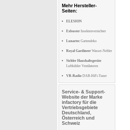
Mehr Hersteller-
Seiten:
ELESION
Exbuster
Insektenvernichter
Lunartec
Gartendeko
Royal Gardineer
Wasser-Nebler
Sichler Haushaltsgeräte
Luftkühler Ventilatoren
VR-Radio
DAB-HiFi-Tuner
Service- & Support-
Website der Marke
infactory für die
Vertriebsgebiete
Deutschland,
Österreich und
Schweiz