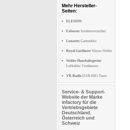
Mehr Hersteller-
Seiten:
ELESION
Exbuster
Insektenvernichter
Lunartec
Gartendeko
Royal Gardineer
Wasser-Nebler
Sichler Haushaltsgeräte
Luftkühler Ventilatoren
VR-Radio
DAB-HiFi-Tuner
Service- & Support-
Website der Marke
infactory für die
Vertriebsgebiete
Deutschland,
Österreich und
Schweiz