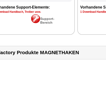
handene Support-Elemente:
Vorhandene S
wnload Handbuch, Treiber usw.
1 Download Handbu
Support-
Bereich
factory Produkte MAGNETHAKEN