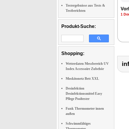
Testergebnisse aus Tests &
Vor
Testberichten
1 Do
Produkt-Suche:
Shopping:
in
Wetterdaten Messbereich UV
Index Accessoire Zubehör
Moskitonetz Bett XXL
Desinfektion
Desinfektionsmittel Easy
Pflege Pooltester
Funk Thermometer innen
außen
Schwimmfähiges
Thermometer