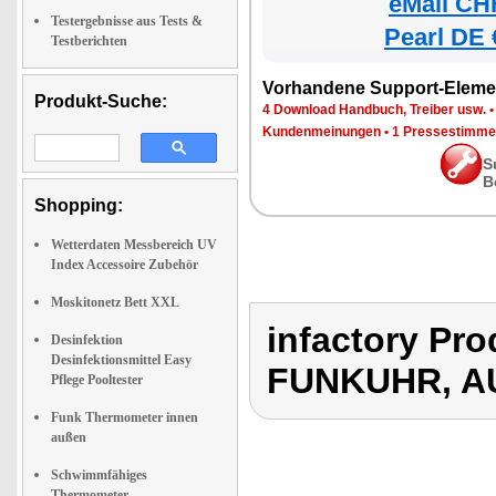
eMall CH
Testergebnisse aus Tests &
Pearl DE 
Testberichten
Vorhandene Support-Eleme
Produkt-Suche:
4 Download Handbuch, Treiber usw.
Kundenmeinungen
•
1 Pressestimme
S
B
Shopping:
Wetterdaten Messbereich UV
Index Accessoire Zubehör
Moskitonetz Bett XXL
infactory P
Desinfektion
Desinfektionsmittel Easy
FUNKUHR, A
Pflege Pooltester
Funk Thermometer innen
außen
Schwimmfähiges
Thermometer