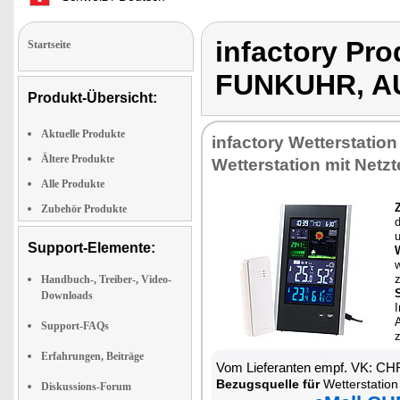
infactory P
Startseite
FUNKUHR, A
Produkt-Übersicht:
Aktuelle Produkte
infactory Wetterstation
Ältere Produkte
Wetterstation mit Netzte
Alle Produkte
Zubehör Produkte
u
Support-Elemente:
Handbuch-, Treiber-, Video-
Downloads
I
Support-FAQs
Erfahrungen, Beiträge
Vom Lieferanten empf. VK: CH
Bezugsquelle für
Wetterstation mit Funkuh
Diskussions-Forum