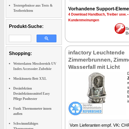
Testergebnisse aus Tests &
Vorhandene Support-Eleme
Testberichten
4 Download Handbuch, Treiber usw.
Kundenmeinungen
Produkt-Suche:
S
B
infactory Leuchtende
Shopping:
Zimmerbrunnen, Zimm
Wetterdaten Messbereich UV
Wasserfall mit Licht
Index Accessoire Zubehör
Moskitonetz Bett XXL
s
Desinfektion
Desinfektionsmittel Easy
Pflege Pooltester
Funk Thermometer innen
außen
Schwimmfähiges
Vom Lieferanten empf. VK: CH
Thermometer