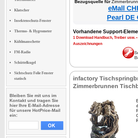
Bezugsquelle für
Zimmerbrunnen
eMall CH
Klatscher
Pearl DE 
Insektenschutz-Fenster
Thermo- & Hygrometer
Vorhandene Support-Eleme
1 Download Handbuch, Treiber usw.
Kühlmanschette
Auszeichnungen
FM-Radio
S
B
Schüttelkugel
Sichtschutz Folie Fenster
infactory Tischspring
statisch
Zimmerbrunnen Tisch
Bleiben Sie mit uns im
Kontakt und tragen Sie
hier Ihre E-Mail-Adresse
d
für unsere HotPrice-Mail
ein: