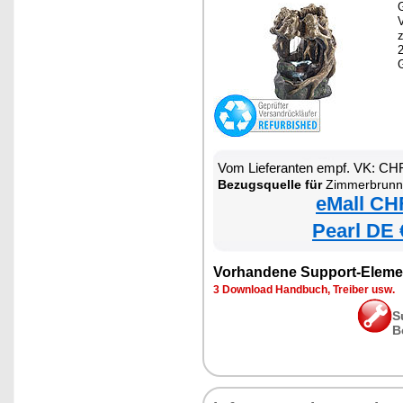
G
z
Vom Lieferanten empf. VK: CH
Bezugsquelle für
Zimmerbrunnen
eMall CH
Pearl DE 
Vorhandene Support-Eleme
3 Download Handbuch, Treiber usw.
S
B