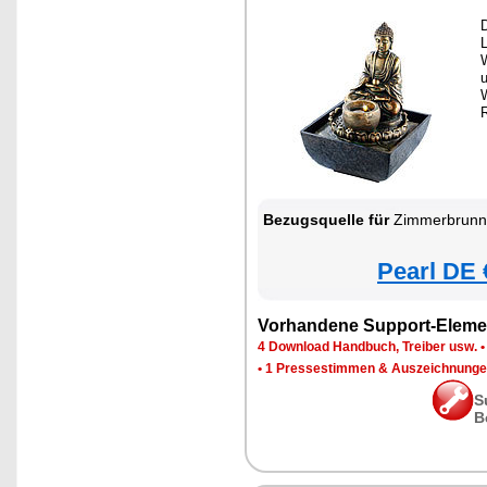
L
u
Bezugsquelle für
Zimmerbrunnen
Pearl DE 
Vorhandene Support-Eleme
4 Download Handbuch, Treiber usw.
•
1 Pressestimmen & Auszeichnung
S
B