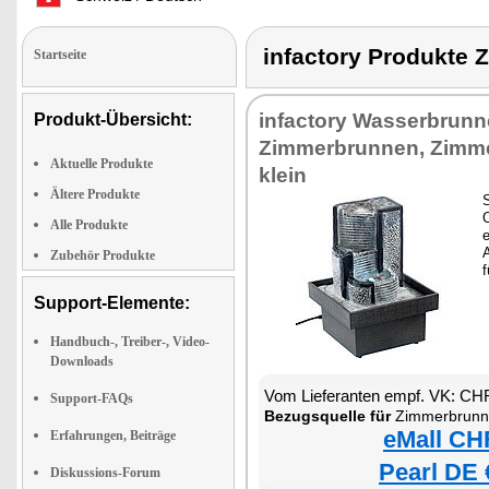
infactory Produk
Startseite
infactory Wasserbrunn
Produkt-Übersicht:
Zimmerbrunnen, Zimm
Aktuelle Produkte
klein
Ältere Produkte
O
Alle Produkte
Zubehör Produkte
Support-Elemente:
Handbuch-, Treiber-, Video-
Downloads
Vom Lieferanten empf. VK: CH
Support-FAQs
Bezugsquelle für
Zimmerbrunnen
eMall CH
Erfahrungen, Beiträge
Pearl DE 
Diskussions-Forum