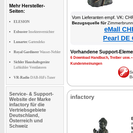
Mehr Hersteller-
Seiten:
Vom Lieferanten empf. VK: CH
ELESION
Bezugsquelle für
Zimmerbrunnen
eMall CH
Exbuster
Insektenvernichter
Pearl DE 
Lunartec
Gartendeko
Vorhandene Support-Eleme
Royal Gardineer
Wasser-Nebler
6 Download Handbuch, Treiber usw.
Sichler Haushaltsgeräte
Kundenmeinungen
Luftkühler Ventilatoren
S
B
VR-Radio
DAB-HiFi-Tuner
Service- & Support-
infactory
Website der Marke
infactory für die
Vertriebsgebiete
Deutschland,
Österreich und
Schweiz