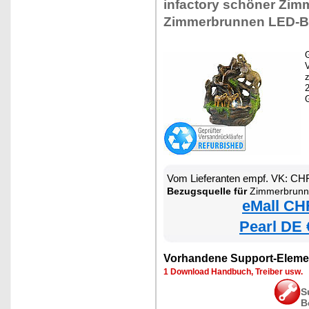
infactory schöner Zim
Zimmerbrunnen LED-B
G
z
Vom Lieferanten empf. VK: CH
Bezugsquelle für
Zimmerbrunnen
eMall CH
Pearl DE 
Vorhandene Support-Eleme
1 Download Handbuch, Treiber usw.
S
B