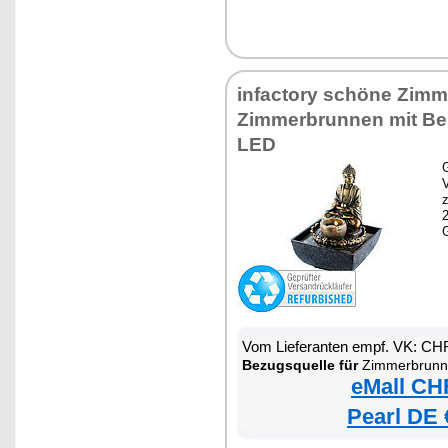
infactory schöne Zim
Zimmerbrunnen mit Be
LED
G
z
Vom Lieferanten empf. VK: CH
Bezugsquelle für
Zimmerbrunnen
eMall CH
Pearl DE 