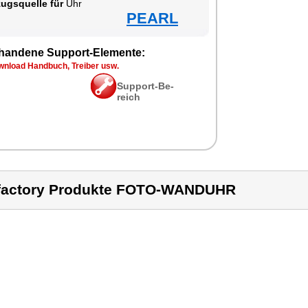
zugs­quel­le für
Uhr
PEARL
han­de­ne Sup­port-Ele­men­te:
n­load Hand­buch, Trei­ber usw.
Sup­port-Be­
reich
factory Produkte FOTO-WANDUHR