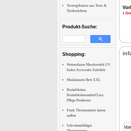
Testergebnisse aus Tests &
Vor­
Testberichten
1 Dow
Produkt-Suche:
in­f
Shopping:
Wetterdaten Messbereich UV
Index Accessoire Zubehör
Moskitonetz Bett XXL
Desinfektion
Desinfektionsmittel Easy
Pflege Pooltester
Funk Thermometer innen
außen
Schwimmfähiges
Vom
Thermometer