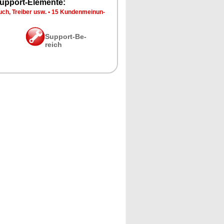
up­port-Ele­men­te:
ch, Trei­ber usw.
•
15 Kun­den­mei­nun­
Sup­port-Be­
reich