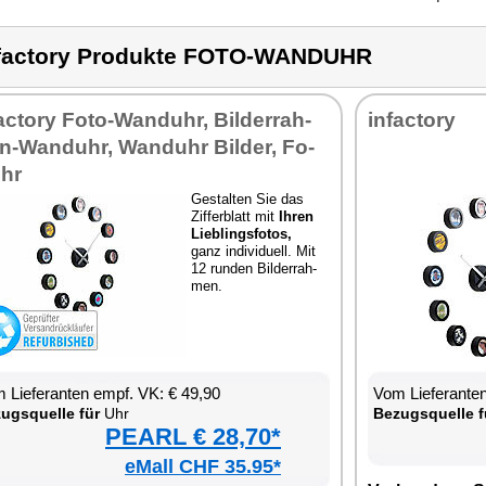
factory Produkte FOTO-WANDUHR
fac­to­ry Fo­to-Wand­uhr, Bil­der­rah­
in­fac­to­ry
-Wand­uhr, Wand­uhr Bil­der, Fo­
uhr
Ge­stal­ten Sie das
Zif­fer­blatt mit
Ih­ren
Lieb­lings­fo­tos,
ganz in­di­vi­du­ell. Mit
12 run­den Bil­der­rah­
men.
 Lie­fe­ran­ten empf. VK: € 49,90
Vom Lie­fe­ran­t
zugs­quel­le für
Uhr
Be­zugs­quel­le f
PEARL € 28,70*
eMall CHF 35.95*