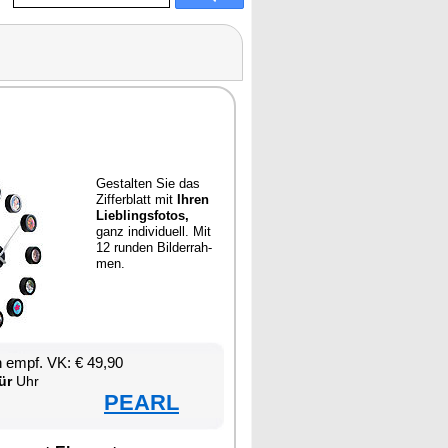
Ge­stal­ten Sie das
Zif­fer­blatt mit
Ih­ren
Lieb­lings­fo­tos,
ganz in­di­vi­du­ell. Mit
12 run­den Bil­der­rah­
men.
en empf. VK: € 49,90
ür
Uhr
PEARL