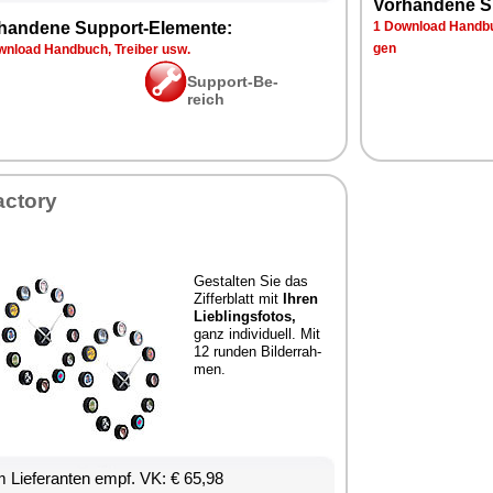
Vor­han­de­ne S
han­de­ne Sup­port-Ele­men­te:
1 Down­load Hand­bu
gen
n­load Hand­buch, Trei­ber usw.
Sup­port-Be­
reich
ac­to­ry
Ge­stal­ten Sie das
Zif­fer­blatt mit
Ih­ren
Lieb­lings­fo­tos,
ganz in­di­vi­du­ell. Mit
12 run­den Bil­der­rah­
men.
 Lie­fe­ran­ten empf. VK: € 65,98