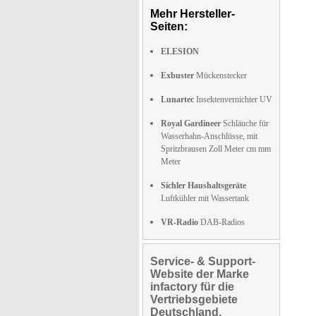
Mehr Hersteller-
Seiten:
ELESION
Exbuster
Mückenstecker
Lunartec
Insektenvernichter UV
Royal Gardineer
Schläuche für
Wasserhahn-Anschlüsse, mit
Spritzbrausen Zoll Meter cm mm
Meter
Sichler Haushaltsgeräte
Luftkühler mit Wassertank
VR-Radio
DAB-Radios
Service- & Support-
Website der Marke
infactory für die
Vertriebsgebiete
Deutschland,