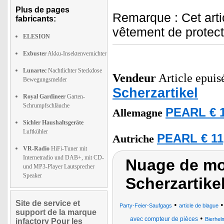
Plus de pages
Remarque : Cet arti
fabricants:
vêtement de protect
ELESION
Exbuster
Akku-Insektenvernichter
Lunartec
Nachtlichter Steckdose
Vendeur
Article epuisé
Bewegungsmelder
Scherzartikel
Royal Gardineer
Garten-
Schrumpfschläuche
PEARL € 1
Allemagne
Sichler Haushaltsgeräte
Luftkühler
PEARL € 11
Autriche
VR-Radio
HiFi-Tuner mit
Internetradio und DAB+, mit CD-
Nuage de mot
und MP3-Player Lautsprecher
Speaker
Scherzartike
Site de service et
•
Party-Feier-Saufgags
article de blague
support de la marque
•
avec compteur de pièces
Bierhel
infactory Pour les