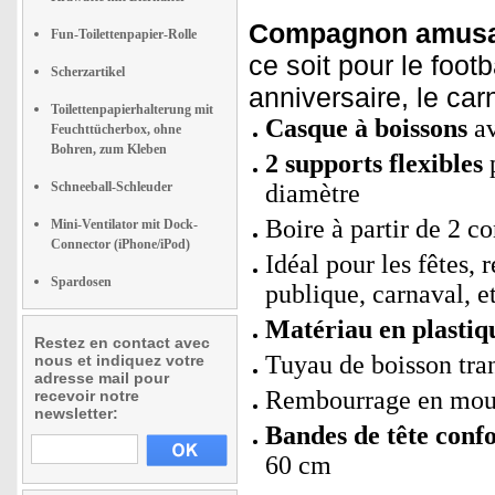
Compagnon amusan
Fun-Toilettenpapier-Rolle
ce soit pour le foot
Scherzartikel
anniversaire, le ca
Toilettenpapierhalterung mit
Casque à boissons
av
Feuchttücherbox, ohne
Bohren, zum Kleben
2 supports flexibles
p
Schneeball-Schleuder
diamètre
Boire à partir de 2 
Mini-Ventilator mit Dock-
Connector (iPhone/iPod)
Idéal pour les fêtes, 
Spardosen
publique, carnaval, e
Matériau en plastiq
Restez en contact avec
Tuyau de boisson tran
nous et indiquez votre
adresse mail pour
Rembourrage en mouss
recevoir notre
newsletter:
Bandes de tête confo
60 cm